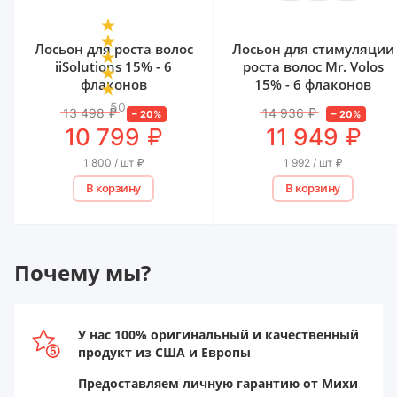
Лосьон для роста волос
Лосьон для стимуляции
iiSolutions 15% - 6
роста волос Mr. Volos
флаконов
15% - 6 флаконов
50
13 498
₽
14 936
₽
–
20
%
–
20
%
₽
₽
10 799
11 949
1 800 / шт
₽
1 992 / шт
₽
В корзину
В корзину
Почему мы?
У нас 100% оригинальный и качественный
продукт из США и Европы
Предоставляем личную гарантию от Михи