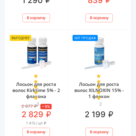
1 290
839
В корзину
В корзину
ВЫГОДНЕЕ
ХИТ ПРОДАЖ
Лосьон для роста
Лосьон для роста
волос Kirktime 5% - 2
волос XILNOXIN 15% -
флакона
1 флакон
3
2
2 977
₽
–
5
%
₽
₽
2 829
2 199
1 415 / шт
₽
В корзину
В корзину