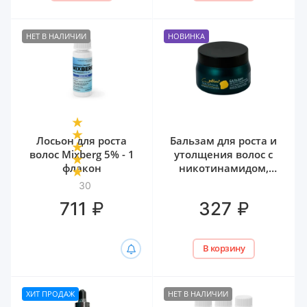
НЕТ В НАЛИЧИИ
НОВИНКА
Лосьон для роста
Бальзам для роста и
волос Mixberg 5% - 1
утолщения волос с
флакон
никотинамидом,
биотином и
30
гиалуроном Белита,
₽
₽
711
327
300 мл
В корзину
ХИТ ПРОДАЖ
НЕТ В НАЛИЧИИ