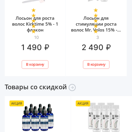
Лосьон для роста
Лосьон для
волос Kirktime 5% - 1
стимуляции роста
флакон
волос Mr. Volos 15% - 1
флакон
10
3
₽
₽
1 490
2 490
В корзину
В корзину
Товары со
скидкой
АКЦИЯ
АКЦИЯ