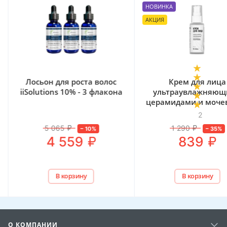
НОВИНКА
АКЦИЯ
Лосьон для роста волос
Крем для лица
iiSolutions 10% - 3 флакона
ультраувлажняющ
церамидами и моче
Mr. Volos, 50 мл
2
5 065
₽
1 290
₽
–
10
%
–
35
%
₽
₽
4 559
839
В корзину
В корзину
О КОМПАНИИ