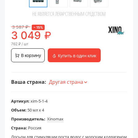
НЕ ЯВЛЯЕТСЯ ЛЕКАРСТВЕННЫМ СРЕДСТВОМ
3 587
₽
–
15
%
₽
3 049
762
₽
/ шт
В корзину
Купить в один клик
Ваша страна:
Другая страна
Артикул:
xim-5-1-4
Объем:
50 мл x 4
Производитель:
Xinomax
Страна:
Россия
Лосьон для стимуляции роста волос с морским коллагеном