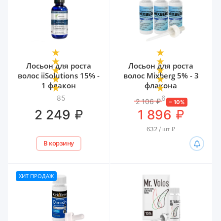
Лосьон для роста
Лосьон для роста
волос iiSolutions 15% -
волос Mixberg 5% - 3
1 флакон
флакона
85
6
2 106
₽
–
10
%
₽
₽
2 249
1 896
632 / шт
₽
В корзину
ХИТ ПРОДАЖ