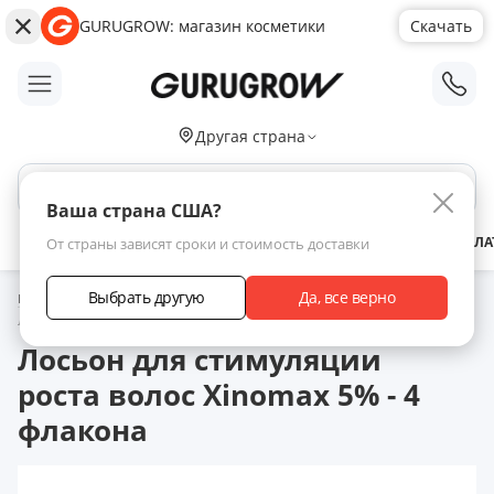
GURUGROW: магазин косметики
Скачать
;
Другая страна
Поиск по сайту
Ваша страна США?
АКЦИИ
НОВИНКИ
БРЕНДЫ
ЗАРАБОТАТЬ С НАМИ
ДОСТАВКА
ОПЛА
От страны зависят сроки и стоимость доставки
Выбрать другую
Да, все верно
Главная
Каталог товаров
Xinomax для роста волос
Xinomax 5%
Лосьон для стимуляции роста волос Xinomаx 5% - 4 флакона
Лосьон для стимуляции
роста волос Xinomаx 5% - 4
флакона