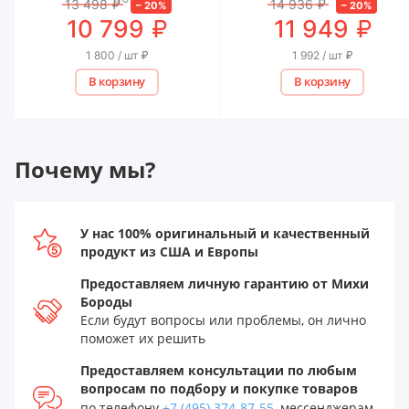
13 498
₽
14 936
₽
–
20
%
–
20
%
₽
₽
10 799
11 949
1 800 / шт
₽
1 992 / шт
₽
В корзину
В корзину
Почему мы?
У нас 100% оригинальный и качественный
продукт из США и Европы
Предоставляем личную гарантию от Михи
Бороды
Если будут вопросы или проблемы, он лично
поможет их решить
Предоставляем консультации по любым
вопросам по подбору и покупке товаров
по телефону
+7 (495) 374-87-55
, мессенджерам