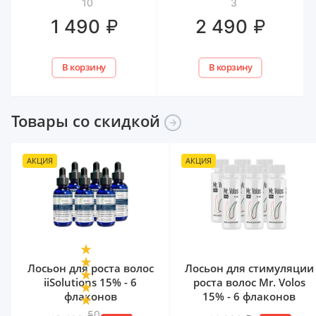
10
3
₽
₽
1 490
2 490
В корзину
В корзину
Товары со
скидкой
АКЦИЯ
АКЦИЯ
Лосьон для роста волос
Лосьон для стимуляции
iiSolutions 15% - 6
роста волос Mr. Volos
флаконов
15% - 6 флаконов
50