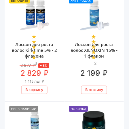
ВЫГОДНЕЕ
ХИТ ПРОДАЖ
Лосьон для роста
Лосьон для роста
волос Kirktime 5% - 2
волос XILNOXIN 15% -
флакона
1 флакон
3
2
2 977
₽
–
5
%
₽
₽
2 829
2 199
1 415 / шт
₽
В корзину
В корзину
НЕТ В НАЛИЧИИ
НОВИНКА