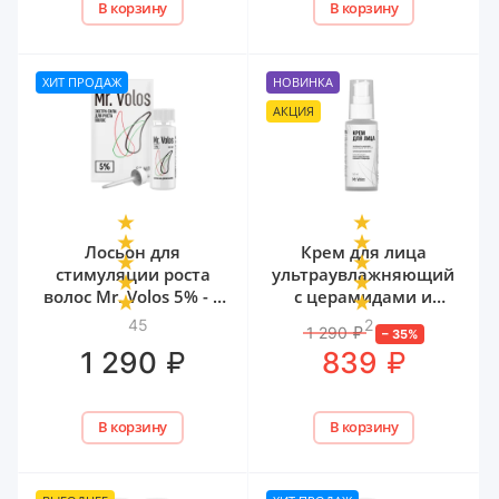
В корзину
В корзину
ХИТ ПРОДАЖ
НОВИНКА
АКЦИЯ
Лосьон для
Крем для лица
стимуляции роста
ультраувлажняющий
волос Mr. Volos 5% - 1
с церамидами и
флакон
мочевиной Mr. Volos,
45
2
1 290
₽
–
35
%
50 мл
₽
₽
1 290
839
В корзину
В корзину