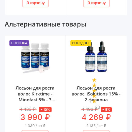
В корзину
В корзину
Альтернативные товары
НОВИНКА
ВЫГОДНЕЕ
Лосьон для роста
Лосьон для роста
волос Kirktime -
волос iiSolutions 15% -
Minofast 5% - 3
2 флакона
флакона
33
4 433
₽
4 493
₽
–
10
%
–
5
%
₽
₽
3 990
4 269
1 330 / шт
₽
2 135 / шт
₽