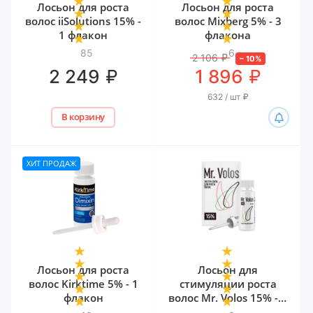
Лосьон для роста
Лосьон для роста
волос iiSolutions 15% -
волос Mixberg 5% - 3
1 флакон
флакона
85
6
2 106
₽
–
10
%
₽
₽
2 249
1 896
632 / шт
₽
В корзину
ХИТ ПРОДАЖ
Лосьон для роста
Лосьон для
волос Kirktime 5% - 1
стимуляции роста
флакон
волос Mr. Volos 15% - 1
флакон