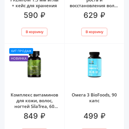
+ кейс для хранения
восстановления волос
Mr. Volos, 250 мл
₽
₽
590
629
В корзину
В корзину
ХИТ ПРОДАЖ
НОВИНКА
Комплекс витаминов
Омега 3 BioFoods, 90
для кожи, волос,
капс
ногтей SilaTrea, 60
капс
₽
₽
849
499