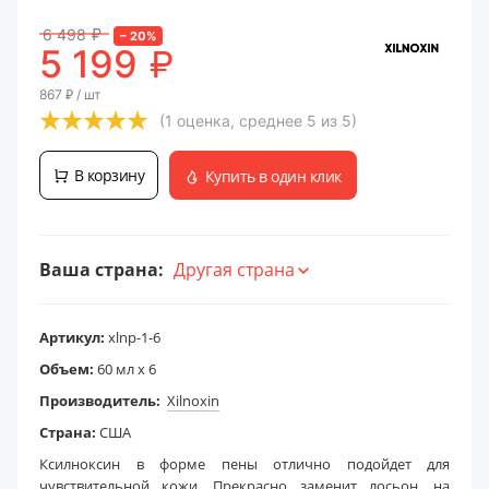
6 498
₽
–
20
%
₽
5 199
867
₽
/ шт
(1 оценка, среднее 5 из 5)
В корзину
Купить в один клик
Ваша страна:
Другая страна
Артикул:
xlnp-1-6
Объем:
60 мл х 6
Производитель:
Xilnoxin
Страна:
США
Ксилноксин в форме пены отлично подойдет для
чувствительной кожи. Прекрасно заменит лосьон, на