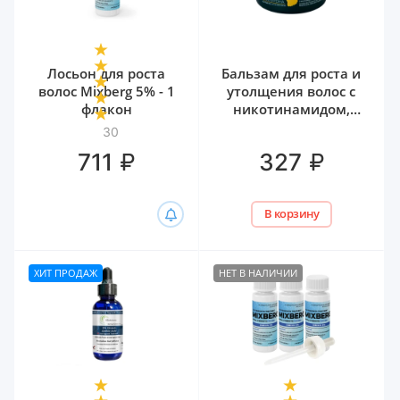
Лосьон для роста
Бальзам для роста и
волос Mixberg 5% - 1
утолщения волос с
флакон
никотинамидом,
биотином и
30
гиалуроном Белита,
₽
₽
711
327
300 мл
В корзину
ХИТ ПРОДАЖ
НЕТ В НАЛИЧИИ