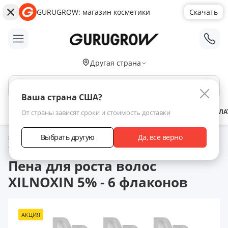
GURUGROW: магазин косметики
Скачать
;
Другая страна
Поиск по сайту
Ваша страна США?
АКЦИИ
НОВИНКИ
БРЕНДЫ
ЗАРАБОТАТЬ С НАМИ
ДОСТАВКА
ОПЛА
От страны зависят сроки и стоимость доставки
Выбрать другую
Да, все верно
Главная
Каталог товаров
Ксилноксин для роста волос
Ксилноксин
5%
Пена для роста волос XILNOXIN 5% - 6 флаконов
Пена для роста волос
XILNOXIN 5% - 6 флаконов
АКЦИЯ