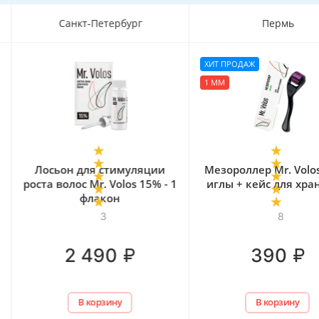
Пермь
Пермь
ХИТ ПРОДАЖ
1 ММ
Мезороллер Mr. Volos 1 мм
Лосьон для стимул
иглы + кейс для хранения
роста волос Mr. Volos
флакона
8
1
2 577
₽
–
5
%
₽
2 449
₽
390
В корзину
В корзину