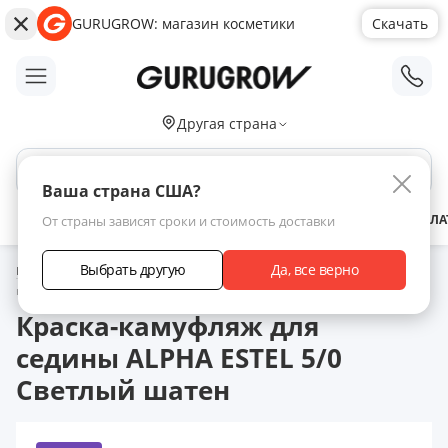
GURUGROW: магазин косметики
Скачать
;
Другая страна
Поиск по сайту
Ваша страна США?
АКЦИИ
НОВИНКИ
БРЕНДЫ
ЗАРАБОТАТЬ С НАМИ
ДОСТАВКА
ОПЛА
От страны зависят сроки и стоимость доставки
Выбрать другую
Да, все верно
Главная
Каталог товаров
Уход за волосами
Краска
Краска-
камуфляж для седины ALPHA ESTEL 5/0 Светлый шатен
Краска-камуфляж для
седины ALPHA ESTEL 5/0
Светлый шатен