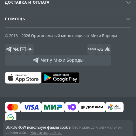
ДОСТАВКА И ОПЛАТА
ПОМОЩЬ
© 2016 – 2026 Оригинальный миноксидил от Михи Бороды
Чат у Михи Бороды
GURUGROW использует файлы cookie.
Это нужно для оптимальной
Договор оферты
работы сайта.
Читать подробнее.