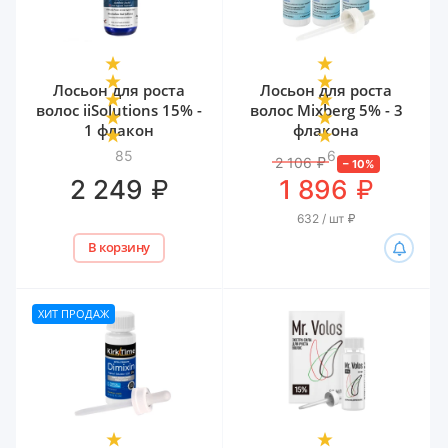
Лосьон для роста
Лосьон для роста
волос iiSolutions 15% -
волос Mixberg 5% - 3
1 флакон
флакона
85
6
2 106
₽
–
10
%
₽
₽
2 249
1 896
632 / шт
₽
В корзину
ХИТ ПРОДАЖ