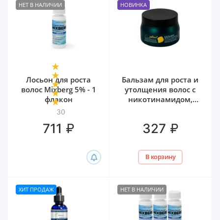
НЕТ В НАЛИЧИИ
НОВИНКА
Лосьон для роста
Бальзам для роста и
волос Mixberg 5% - 1
утолщения волос с
флакон
никотинамидом,
биотином и
30
гиалуроном Белита,
₽
₽
711
327
300 мл
В корзину
ХИТ ПРОДАЖ
НЕТ В НАЛИЧИИ