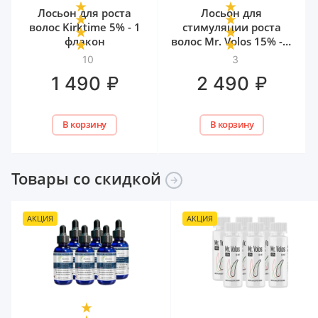
Лосьон для роста
Лосьон для
волос Kirktime 5% - 1
стимуляции роста
флакон
волос Mr. Volos 15% - 1
флакон
10
3
₽
₽
1 490
2 490
В корзину
В корзину
Товары со
скидкой
АКЦИЯ
АКЦИЯ