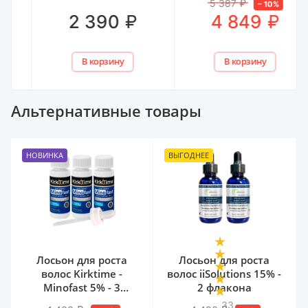
5 387
₽
–
10
%
₽
₽
2 390
4 849
В корзину
В корзину
Альтернативные товары
НОВИНКА
ВЫГОДНЕЕ
Лосьон для роста
Лосьон для роста
волос Kirktime -
волос iiSolutions 15% -
Minofast 5% - 3
2 флакона
флакона
33