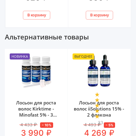
В корзину
В корзину
Альтернативные товары
НОВИНКА
ВЫГОДНЕЕ
Лосьон для роста
Лосьон для роста
волос Kirktime -
волос iiSolutions 15% -
Minofast 5% - 3
2 флакона
флакона
33
4 433
₽
4 493
₽
–
10
%
–
5
%
₽
₽
3 990
4 269