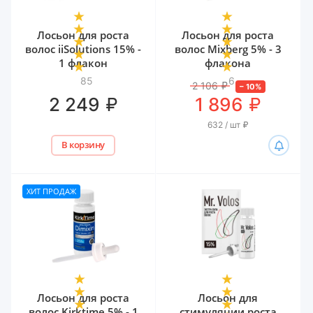
Лосьон для роста
Лосьон для роста
волос iiSolutions 15% -
волос Mixberg 5% - 3
1 флакон
флакона
85
6
2 106
₽
–
10
%
₽
₽
2 249
1 896
632 / шт
₽
В корзину
ХИТ ПРОДАЖ
Лосьон для роста
Лосьон для
волос Kirktime 5% - 1
стимуляции роста