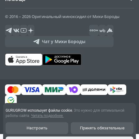
© 2016 – 2026 Оригинальный миноксидил от Михи Бороды
Чат у Михи Бороды
GURUGROW использует файлы cookie.
Это нужно для оптимальной
Договор оферты
работы сайта.
Читать подробнее.
Обработка персональных
данных
Настроить
Принять обязательные