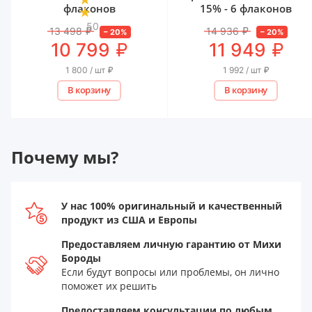
флаконов
15% - 6 флаконов
50
13 498
₽
14 936
₽
–
20
%
–
20
%
₽
₽
10 799
11 949
1 800 / шт
₽
1 992 / шт
₽
В корзину
В корзину
Почему мы?
У нас 100% оригинальный и качественный
продукт из США и Европы
Предоставляем личную гарантию от Михи
Бороды
Если будут вопросы или проблемы, он лично
поможет их решить
Предоставляем консультации по любым