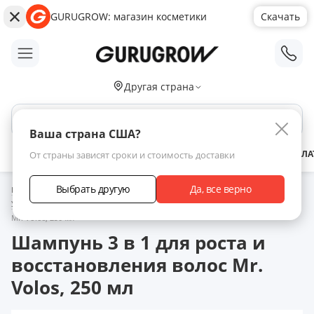
GURUGROW: магазин косметики
Скачать
;
Другая страна
Поиск по сайту
Ваша страна США?
АКЦИИ
НОВИНКИ
БРЕНДЫ
ЗАРАБОТАТЬ С НАМИ
ДОСТАВКА
ОПЛА
От страны зависят сроки и стоимость доставки
Выбрать другую
Да, все верно
Главная
Каталог товаров
Mr. Volos – для быстрого роста волос
Уход за лицом и телом
Шампунь 3 в 1 для роста и восстановления волос
Mr. Volos, 250 мл
Шампунь 3 в 1 для роста и
восстановления волос Mr.
Volos, 250 мл