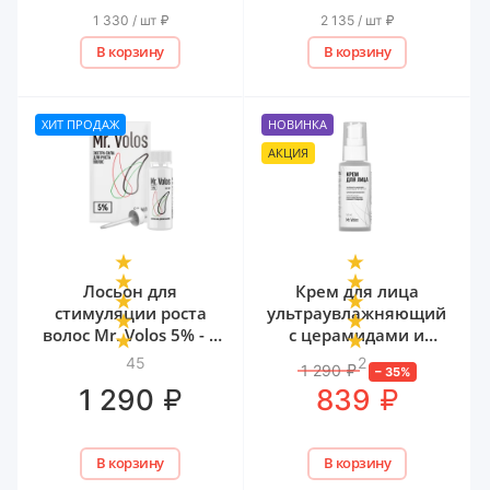
1 330 / шт
₽
2 135 / шт
₽
В корзину
В корзину
ХИТ ПРОДАЖ
НОВИНКА
АКЦИЯ
Лосьон для
Крем для лица
стимуляции роста
ультраувлажняющий
волос Mr. Volos 5% - 1
с церамидами и
флакон
мочевиной Mr. Volos,
45
2
1 290
₽
–
35
%
50 мл
₽
₽
1 290
839
В корзину
В корзину