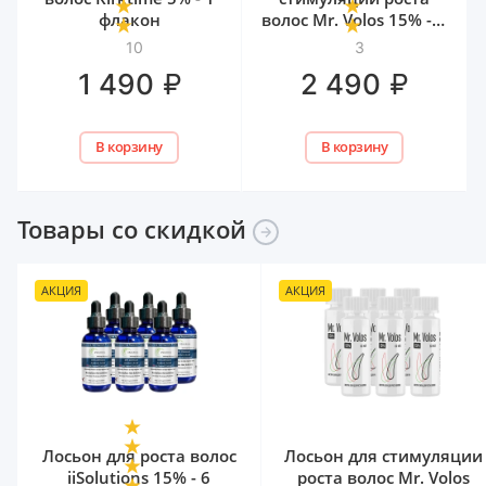
флакон
волос Mr. Volos 15% - 1
флакон
10
3
₽
₽
1 490
2 490
В корзину
В корзину
Товары со
скидкой
АКЦИЯ
АКЦИЯ
Лосьон для роста волос
Лосьон для стимуляции
iiSolutions 15% - 6
роста волос Mr. Volos