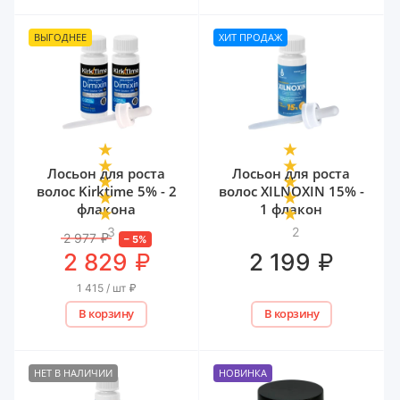
ВЫГОДНЕЕ
ХИТ ПРОДАЖ
Лосьон для роста
Лосьон для роста
волос Kirktime 5% - 2
волос XILNOXIN 15% -
флакона
1 флакон
3
2
2 977
₽
–
5
%
₽
₽
2 829
2 199
1 415 / шт
₽
В корзину
В корзину
НЕТ В НАЛИЧИИ
НОВИНКА