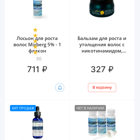
Лосьон для роста
Бальзам для роста и
волос Mixberg 5% - 1
утолщения волос с
флакон
никотинамидом,
биотином и
30
гиалуроном Белита,
₽
₽
711
327
300 мл
В корзину
ХИТ ПРОДАЖ
НЕТ В НАЛИЧИИ