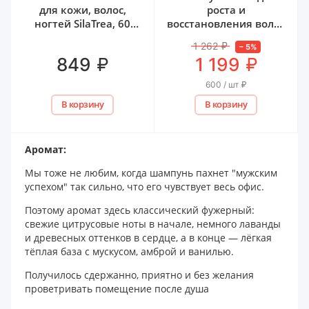
для кожи, волос,
роста и
ногтей SilaTrea, 60
восстановления волос
капс
Mr. Volos, 250 мл - 2 шт
1 262
₽
–
5
%
₽
₽
849
1 199
600 / шт
₽
В корзину
В корзину
Аромат:
Мы тоже не любим, когда шампунь пахнет "мужским
успехом" так сильно, что его чувствует весь офис.
Поэтому аромат здесь классический фужерный:
свежие цитрусовые ноты в начале, немного лаванды
и древесных оттенков в сердце, а в конце — лёгкая
тёплая база с мускусом, амброй и ванилью.
Получилось сдержанно, приятно и без желания
проветривать помещение после душа