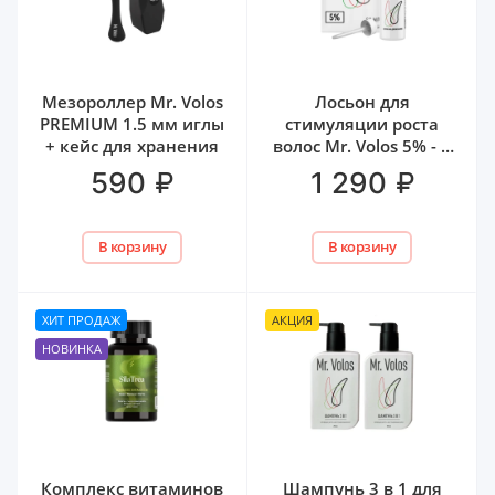
Мезороллер Mr. Volos
Лосьон для
PREMIUM 1.5 мм иглы
стимуляции роста
+ кейс для хранения
волос Mr. Volos 5% - 1
флакон
₽
₽
590
1 290
В корзину
В корзину
ХИТ ПРОДАЖ
АКЦИЯ
НОВИНКА
Комплекс витаминов
Шампунь 3 в 1 для