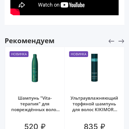
Рекомендуем
НОВИНКА
НОВИНКА
Шампунь "Vita-
Ультраувлажняющий
терапия" для
торфяной шампунь
повреждённых волос
для волос KIKIMORA
CUREX THERAPY ESTEL,
ESTEL, 250 мл
300 мл
₽
₽
520
835