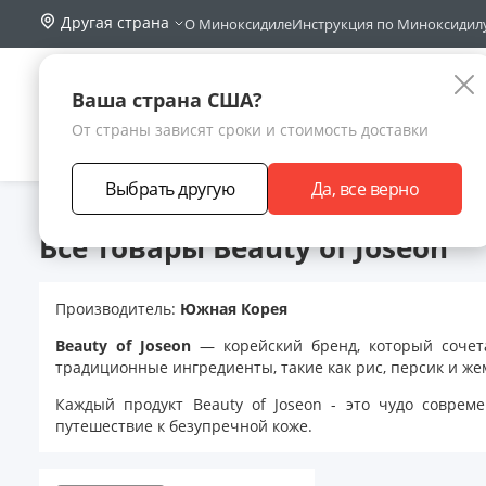
Другая страна
О Миноксидиле
Инструкция по Миноксидил
Поиск по са
Каталог
Ваша страна США?
От страны зависят сроки и стоимость доставки
АКЦИИ
НОВИНКИ
БРЕНДЫ
ЗАРАБОТА
Выбрать другую
Да, все верно
Главная
Бренды
Beauty of Joseon
Все товары Beauty of Joseon
Производитель:
Южная Корея
Beauty of Joseon
— корейский бренд, который сочет
традиционные ингредиенты, такие как рис, персик и же
Каждый продукт Beauty of Joseon - это чудо соврем
путешествие к безупречной коже.