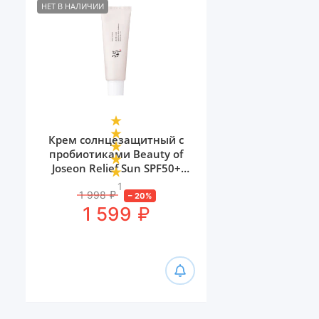
НЕТ В НАЛИЧИИ
Крем солнцезащитный с
пробиотиками Beauty of
Joseon Relief Sun SPF50+
PA++++, 50 мл
1
1 998
₽
–
20
%
₽
1 599