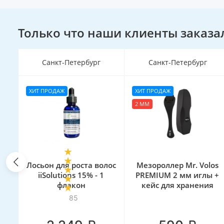
Только что наши клиенты заказа
Санкт-Петербург
Санкт-Петербург
ХИТ ПРОДАЖ
ХИТ ПРОДАЖ
2 ММ
ос
Лосьон для роста волос
Мезороллер Mr. Volos
iiSolutions 15% - 1
PREMIUM 2 мм иглы +
флакон
кейс для хранения
85