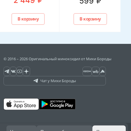
2 449
₽
599
В корзину
В корзину
© 2016 – 2026 Оригинальный миноксидил от Михи Бороды
Чат у Михи Бороды
Договор оферты