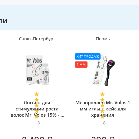
ли
Санкт-Петербург
Пермь
ХИТ ПРОДАЖ
1 ММ
Лосьон для
Мезороллер Mr. Volos 1
стимуляции роста
мм иглы + кейс для
волос Mr. Volos 15% - 1
хранения
флакон
3
8