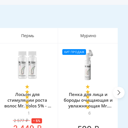
Пермь
Мурино
ХИТ ПРОДАЖ
Лосьон для
Пенка для лица и
Ло
стимуляции роста
бороды очищающая и
волос Mr. Volos 5% - 2
увлажняющая Mr.
флакона
Volos, 160 мл
1
6
2 577
₽
–
5
%
₽