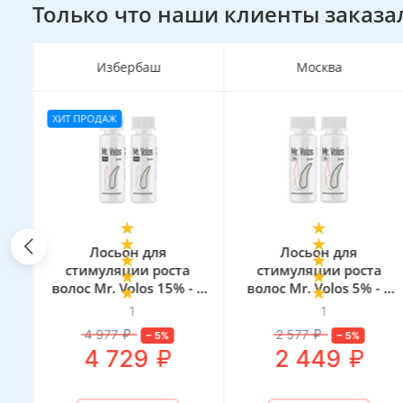
Только что наши клиенты заказа
Москва
Москва
3 ММ
Лосьон для
Мезороллер Mr. Volos 3
стимуляции роста
мм иглы + кейс для
 2
волос Mr. Volos 5% - 2
хранения
флакона
1
2
2 577
₽
–
5
%
₽
2 449
₽
390