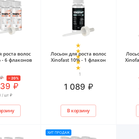
я роста волос
Лосьон для роста волос
Лосьо
% - 6 флаконов
Xinofast 10% - 1 флакон
Xinof
1
₽
–
20
%
₽
739
₽
1 089
 / шт
₽
орзину
В корзину
ХИТ ПРОДАЖ