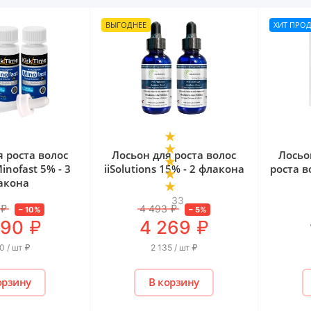
ВЫГОДНЕЕ
ХИТ ПРО
я роста волос
Лосьон для роста волос
Лосьо
Minofast 5% - 3
iiSolutions 15% - 2 флакона
роста в
акона
33
₽
4 493
₽
–
10
%
–
5
%
₽
₽
990
4 269
0 / шт
₽
2 135 / шт
₽
орзину
В корзину