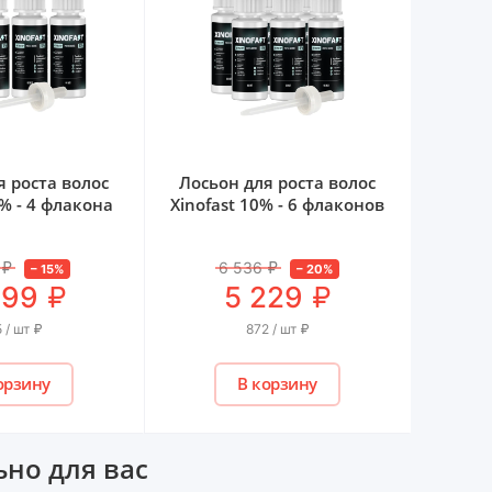
я роста волос
Лосьон для роста волос
0% - 4 флакона
Xinofast 10% - 6 флаконов
₽
6 536
₽
–
15
%
–
20
%
₽
₽
699
5 229
 / шт
₽
872 / шт
₽
орзину
В корзину
но для вас