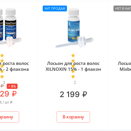
ХИТ ПРОДАЖ
НЕТ В Н
я роста волос
Лосьон для роста волос
Лосьо
% - 2 флакона
XILNOXIN 15% - 1 флакон
Mixb
3
2
₽
–
5
%
₽
829
₽
2 199
5 / шт
₽
орзину
В корзину