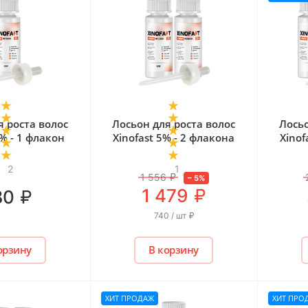
я роста волос
Лосьон для роста волос
Лосьо
5% - 1 флакон
Xinofast 5% - 2 флакона
Xinof
2
1
1 556
₽
–
5
%
₽
1 479
₽
80
740 / шт
₽
орзину
В корзину
ХИТ ПРОДАЖ
ХИТ ПРО