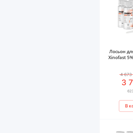
Лосьон дл
Xinofast 5
4 673
3 
623
В к