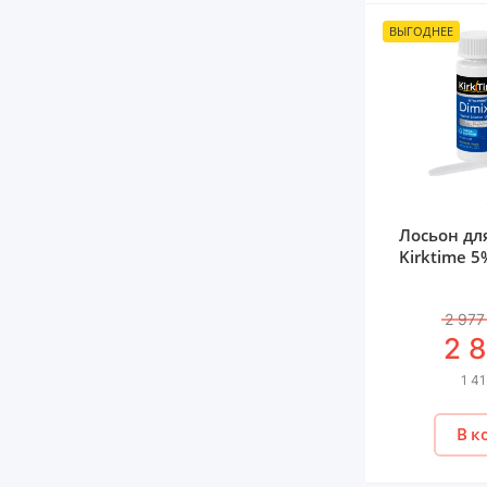
ВЫГОДНЕЕ
Лосьон дл
Kirktime 5
2 977
2 
1 41
В к