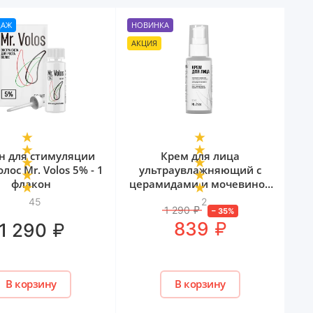
ДАЖ
НОВИНКА
АКЦИЯ
н для стимуляции
Крем для лица
олос Mr. Volos 5% - 1
ультраувлажняющий с
флакон
церамидами и мочевиной
Mr. Volos, 50 мл
45
2
1 290
₽
–
35
%
₽
839
₽
1 290
В корзину
В корзину