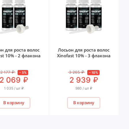
н для роста волос
Лосьон для роста волос
ast 10% - 2 флакона
Xinofast 10% - 3 флакона
2 177
₽
3 265
₽
–
5
%
–
10
%
₽
₽
2 069
2 939
1 035 / шт
₽
980 / шт
₽
В корзину
В корзину