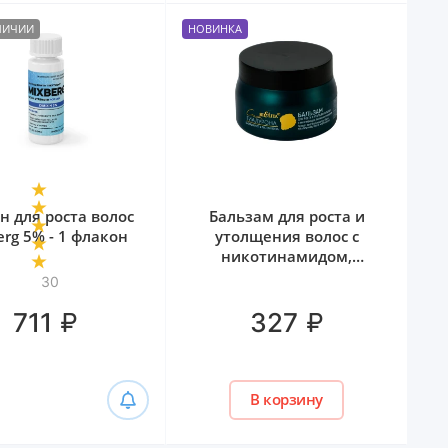
АЛИЧИИ
НОВИНКА
н для роста волос
Бальзам для роста и
erg 5% - 1 флакон
утолщения волос с
никотинамидом,
биотином и гиалуроном
30
Белита, 300 мл
₽
₽
711
327
В корзину