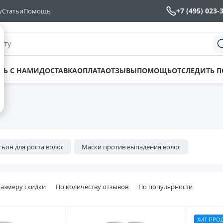
+7 (495) 023-
у
Статьи
Помощь
йту
ТЬ С НАМИ
ДОСТАВКА
ОПЛАТА
ОТЗЫВЫ
ПОМОЩЬ
ОТСЛЕДИТЬ 
осьон для роста волос
Маски против выпадения волос
размеру скидки
По количеству отзывов
По популярности
ХИТ ПРО