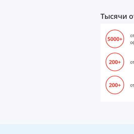
Тысячи о
о
5000+
о
200+
о
200+
о