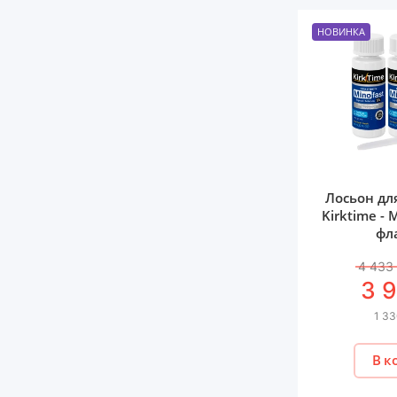
НОВИНКА
Лосьон дл
Kirktime - 
фл
4 433
3 
1 33
В к