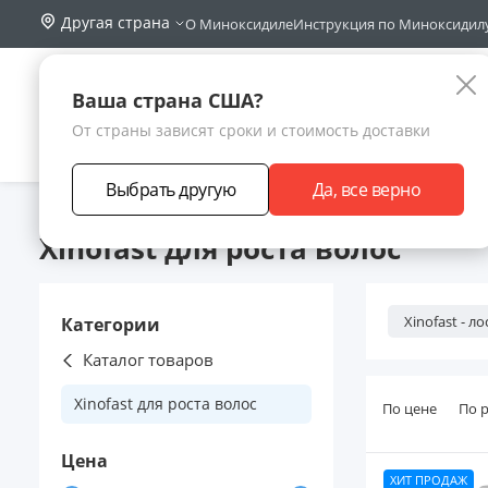
Другая страна
О Миноксидиле
Инструкция по Миноксидил
Поиск по са
Каталог
Ваша страна США?
От страны зависят сроки и стоимость доставки
АКЦИИ
НОВИНКИ
БРЕНДЫ
ЗАРАБОТА
Выбрать другую
Да, все верно
Главная
Каталог товаров
Xinofast для роста волос
Xinofast для роста волос
Xinofast - л
Категории
Каталог товаров
Xinofast для роста волос
По цене
По 
Цена
ХИТ ПРОДАЖ