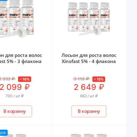
н для роста волос
Лосьон для роста волос
ast 5% - 3 флакона
Xinofast 5% - 4 флакона
2 332
₽
3 116
₽
–
10
%
–
15
%
₽
₽
2 099
2 649
700 / шт
₽
662 / шт
₽
В корзину
В корзину
ДАЖ