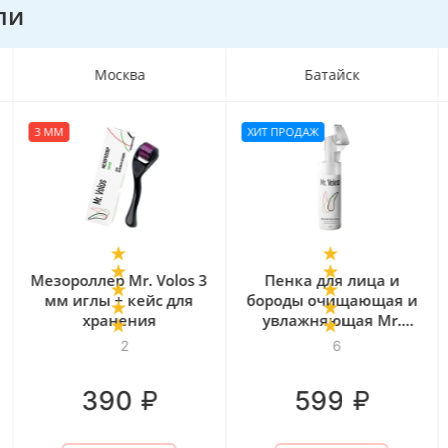
ли
Батайск
Батайск
ХИТ ПРОДАЖ
ХИТ ПРОДАЖ
Пенка для лица и
Сыворотка для роста
бороды очищающая и
ресниц и бровей
увлажняющая Mr.
GURUGROW, 5 мл
Volos, 160 мл
6
13
₽
₽
599
849