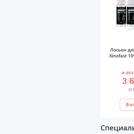
Лосьон дл
Xinofast 1
4 351
3 
925
В к
Специаль