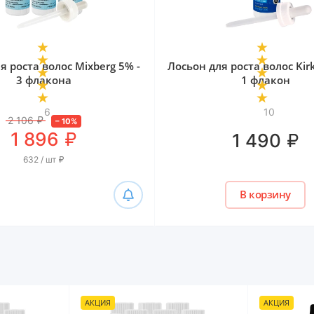
я роста волос Mixberg 5% -
Лосьон для роста волос Kir
3 флакона
1 флакон
6
10
2 106
₽
–
10
%
₽
1 896
₽
1 490
632 / шт
₽
В корзину
АКЦИЯ
АКЦИЯ