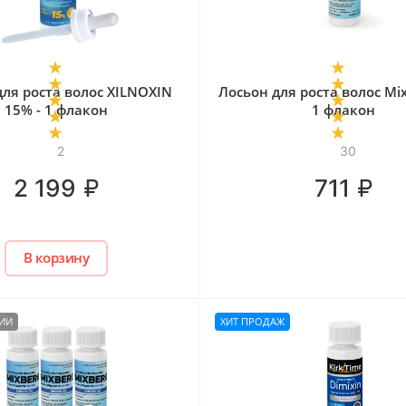
для роста волос XILNOXIN
Лосьон для роста волос Mix
15% - 1 флакон
1 флакон
2
30
₽
₽
2 199
711
В корзину
ЧИИ
ХИТ ПРОДАЖ