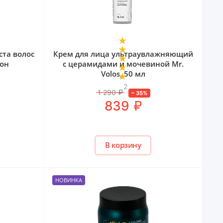
ста волос
Крем для лица ультраувлажняющий
кон
с церамидами и мочевиной Mr.
Volos, 50 мл
2
1 290
₽
–
35
%
₽
839
В корзину
НОВИНКА