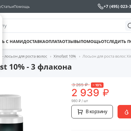
+7 (495) 023-
у
Статьи
Помощь
йту
ТЬ С НАМИ
ДОСТАВКА
ОПЛАТА
ОТЗЫВЫ
ПОМОЩЬ
ОТСЛЕДИТЬ 
t - лосьон для роста волос
Xinofast 10%
Лосьон для роста волос Xi
st 10% - 3 флакона
3 265
₽
–
10
%
₽
2 939
980
₽
/ шт
В корзину