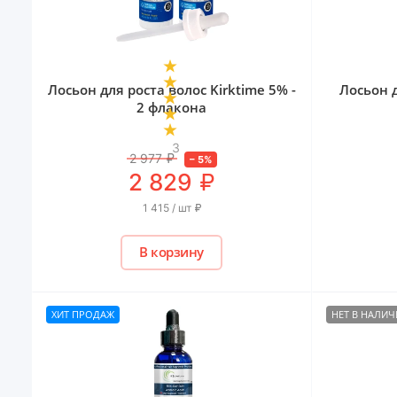
Лосьон для роста волос Kirktime 5% -
Лосьон 
2 флакона
3
2 977
₽
–
5
%
₽
2 829
1 415 / шт
₽
В корзину
ХИТ ПРОДАЖ
НЕТ В НАЛИ