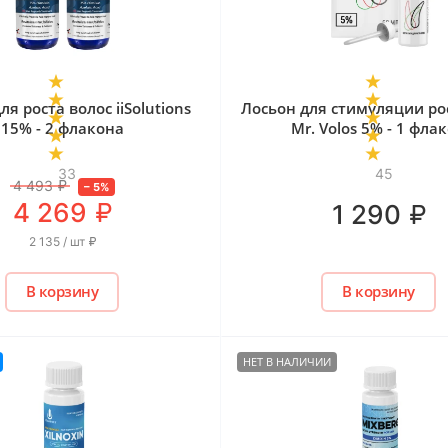
ля роста волос iiSolutions
Лосьон для стимуляции ро
15% - 2 флакона
Mr. Volos 5% - 1 фла
33
45
4 493
₽
–
5
%
₽
4 269
₽
1 290
2 135 / шт
₽
В корзину
В корзину
НЕТ В НАЛИЧИИ