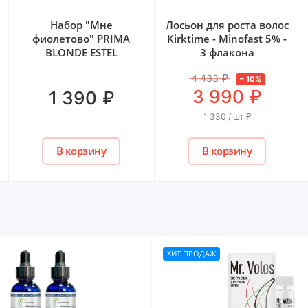
Набор "Мне
Лосьон для роста волос
фиолетово" PRIMA
Kirktime - Minofast 5% -
BLONDE ESTEL
3 флакона
4 433
₽
–
10
%
₽
3 990
₽
1 390
1 330 / шт
₽
В корзину
В корзину
ХИТ ПРОДАЖ