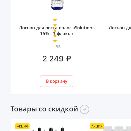
Лосьон для роста волос iiSolutions
Лосьон дл
15% - 1 флакон
85
₽
2 249
В корзину
Товары со
скидкой
АКЦИЯ
АКЦИЯ