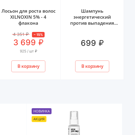
Лосьон для роста волос
Шампунь
XILNOXIN 5% - 4
энергетический
флакона
против выпадения
волос BIONIKA OLLIN
4 351
₽
Professional, 250мл
–
15
%
₽
3 699
₽
699
925 / шт
₽
В корзину
В корзину
НОВИНКА
АКЦИЯ