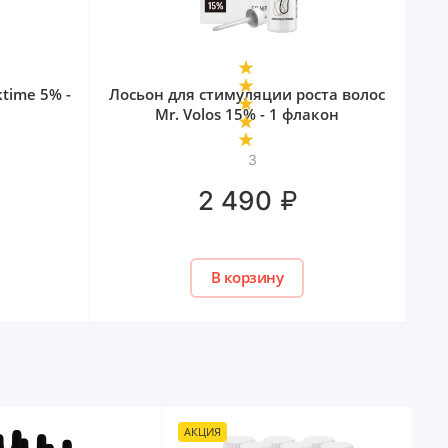
ktime 5% -
Лосьон для стимуляции роста волос
Mr. Volos 15% - 1 флакон
3
₽
2 490
В корзину
АКЦИЯ
А