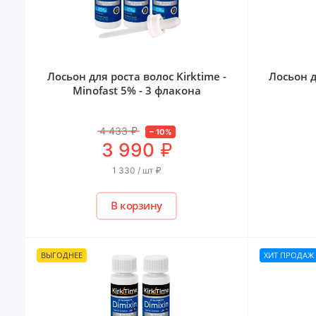
Лосьон для роста волос Kirktime -
Лосьон д
Minofast 5% - 3 флакона
4 433
₽
–
10
%
₽
3 990
1 330 / шт
₽
В корзину
ВЫГОДНЕЕ
ХИТ ПРОДАЖ