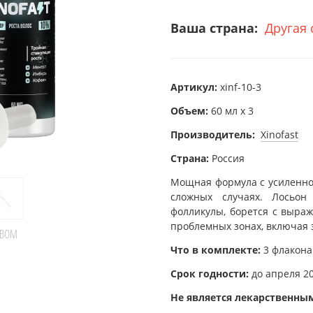
Ваша страна:
Другая 
Артикул:
xinf-10-3
Объем:
60 мл х 3
Производитель:
Xinofast
Страна:
Россия
Мощная формула с усиленно
сложных случаях. Лосьон
фолликулы, борется с выраж
проблемных зонах, включая
ТВОМ
Что в комплекте:
3 флакона
Срок годности:
до апреля 20
Не является лекарственны