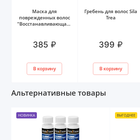
лос
Маска для
Гребень для волос Sila
я
поврежденных волос
Trea
л
"Восстанавливающая"
Coconut yogurt Natura
Siberica, 250 мл
₽
₽
385
399
В корзину
В корзину
Альтернативные товары
НОВИНКА
ВЫГОДНЕЕ