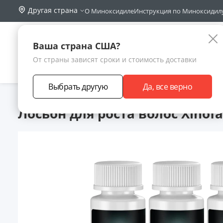
Другая страна
О Миноксидиле
Инструкция по Миноксидил
Поиск по са
Каталог
Ваша страна США?
От страны зависят сроки и стоимость доставки
АКЦИИ
НОВИНКИ
БРЕНДЫ
ЗАРАБОТА
Выбрать другую
Да, все верно
Главная
Каталог товаров
Xinofast для роста волос
Xinofas
Лосьон для роста волос Xinofa