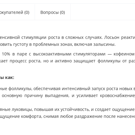
купателей (0)
Вопросы (0)
нсивной стимуляции роста в сложных случаях. Лосьон реакт
вить густоту в проблемных зонах, включая залысины.
 10% в паре с высокоактивными стимуляторами — кофеином
скает процесс роста, но и активно защищает фолликулы от ра
ы как:
е фолликулы, обеспечивая интенсивный запуск роста новых в
 основную причину выпадения, и усиливает кровоснабжение
яные луковицы, повышая их устойчивость, и создает ощущение 
ощущение комфорта, снимая любое раздражение после нанесе