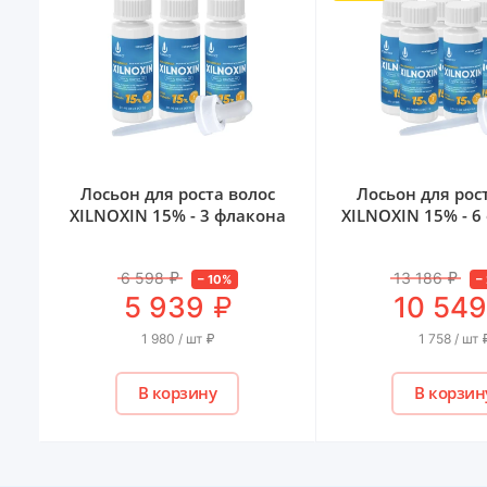
Лосьон для роста волос
Лосьон для рос
XILNOXIN 15% - 3 флакона
XILNOXIN 15% - 6
6 598
₽
13 186
₽
–
10
%
–
₽
5 939
10 54
1 980 / шт
₽
1 758 / шт
В корзину
В корзин