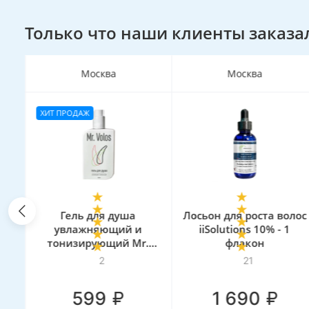
Только что наши клиенты заказа
Москва
Москва
ХИТ ПРОДАЖ
лос
Гель для душа
Лосьон для роста волос
% -
увлажняющий и
iiSolutions 10% - 1
тонизирующий Mr.
флакон
Volos, 250 мл
2
21
₽
₽
599
1 690