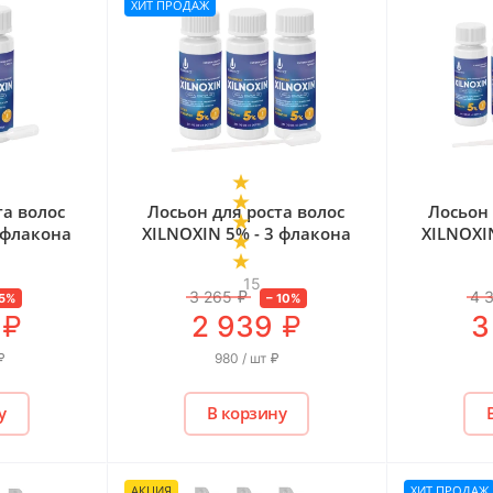
ХИТ ПРОДАЖ
та волос
Лосьон для роста волос
Лосьон 
 флакона
XILNOXIN 5% - 3 флакона
XILNOXI
15
3 265
₽
4 
5
%
–
10
%
₽
₽
2 939
3
₽
980 / шт
₽
у
В корзину
АКЦИЯ
ХИТ ПРОДАЖ