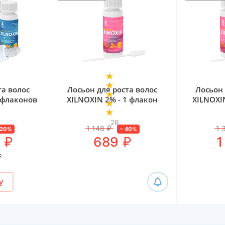
та волос
Лосьон для роста волос
Лосьон 
 флаконов
XILNOXIN 2% - 1 флакон
XILNOXI
26
1 148
₽
1 
20
%
–
40
%
₽
₽
9
689
1
₽
у