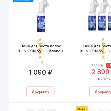
Пена для роста волос
Пена для рост
XILNOXIN 5% - 1 флакон
XILNOXIN 5% - 3
9
1
3 221
₽
–
2 899
₽
1 090
966 / шт
₽
В корзину
В корзин
АКЦИЯ