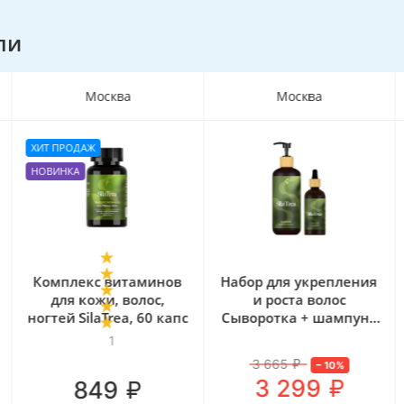
ли
Москва
Москва
ХИТ ПРОДАЖ
НОВИНКА
Комплекс витаминов
Набор для укрепления
для кожи, волос,
и роста волос
ногтей SilaTrea, 60 капс
Сыворотка + шампунь
SilaTrea
1
3 665
₽
–
10
%
₽
3 299
₽
849