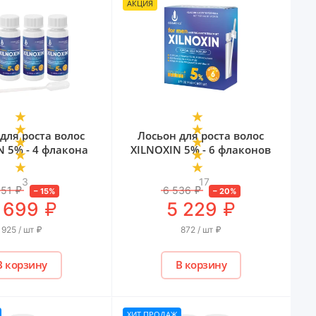
АКЦИЯ
для роста волос
Лосьон для роста волос
N 5% - 4 флакона
XILNOXIN 5% - 6 флаконов
3
17
351
₽
6 536
₽
–
15
%
–
20
%
₽
₽
 699
5 229
925 / шт
₽
872 / шт
₽
В корзину
В корзину
ХИТ ПРОДАЖ