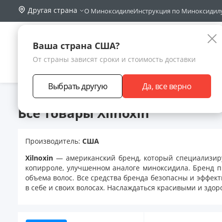
Другая страна
О Миноксидиле
Инструкция по Миноксидил
Поиск по са
Каталог
Ваша страна США?
От страны зависят сроки и стоимость доставки
АКЦИИ
НОВИНКИ
БРЕНДЫ
ЗАРАБОТА
Выбрать другую
Да, все верно
Главная
Бренды
Xilnoxin
Все товары Xilnoxin
Производитель:
США
Xilnoxin
— американский бренд, который специализиру
копирроле, улучшенном аналоге миноксидила. Бренд п
объема волос. Все средства бренда безопасны и эффект
в себе и своих волосах. Наслаждаться красивыми и здо