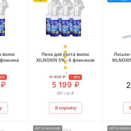
а волос
Пена для роста волос
Лосьон 
 флакона
XILNOXIN 5% - 6 флаконов
XILNOXI
1
6 498
₽
10
%
–
20
%
₽
₽
5 199
2
867 / шт
₽
у
В корзину
НЕТ В НАЛИЧИИ
НЕТ В НАЛИЧ