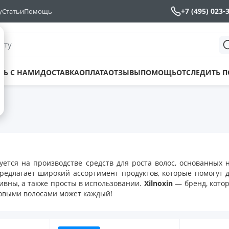
+7 (495) 023-
у
Статьи
Помощь
йту
ТЬ С НАМИ
ДОСТАВКА
ОПЛАТА
ОТЗЫВЫ
ПОМОЩЬ
ОТСЛЕДИТЬ 
ется на производстве средств для роста волос, основанных 
редлагает широкий ассортимент продуктов, которые помогут 
ивны, а также просты в использовании.
Xilnoxin
— бренд, кото
ровыми волосами может каждый!