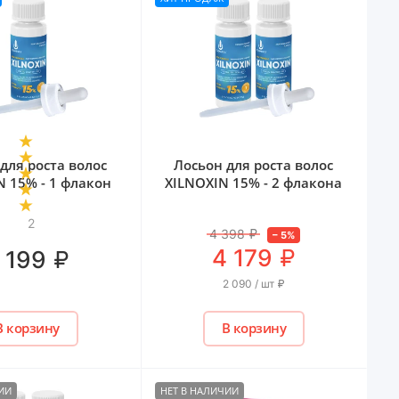
для роста волос
Лосьон для роста волос
N 15% - 1 флакон
XILNOXIN 15% - 2 флакона
2
4 398
₽
–
5
%
₽
4 179
₽
 199
2 090 / шт
₽
В корзину
В корзину
ИИ
НЕТ В НАЛИЧИИ