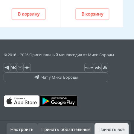
В корзину
В корзину
© 2016 – 2026 Оригинальный миноксидил от Михи Бороды
Чат у Михи Бороды
Договор оферты
Настроить
Принять обязательные
Принять все