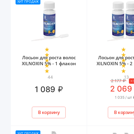
ХИТ ПРОДАЖ
Лосьон для роста волос
Лосьон для рос
XILNOXIN 5% - 1 флакон
XILNOXIN 5% - 2
44
13
2 177
₽
–
2 069
₽
1 089
1 035 / шт
В корзину
В корзин
ХИТ ПРОДАЖ