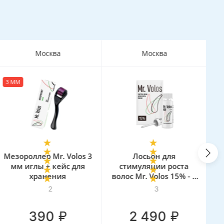
Москва
Москва
3 ММ
Мезороллер Mr. Volos 3
Лосьон для
мм иглы + кейс для
стимуляции роста
хранения
волос Mr. Volos 15% - 1
в
флакон
2
3
₽
₽
390
2 490