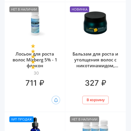
НЕТ В НАЛИЧИИ
НОВИНКА
Лосьон для роста
Бальзам для роста и
волос Mixberg 5% - 1
утолщения волос с
флакон
никотинамидом,
биотином и
30
гиалуроном Белита,
₽
₽
711
327
300 мл
В корзину
ХИТ ПРОДАЖ
НЕТ В НАЛИЧИИ