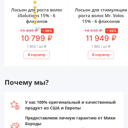
Лосьон для роста волос
Лосьон для стимуляции
iiSolutions 15% - 6
роста волос Mr. Volos
флаконов
15% - 6 флаконов
50
13 498
₽
14 936
₽
–
20
%
–
20
%
₽
₽
10 799
11 949
1 800 / шт
₽
1 992 / шт
₽
В корзину
В корзину
Почему мы?
У нас 100% оригинальный и качественный
продукт из США и Европы
Предоставляем личную гарантию от Михи
Бороды