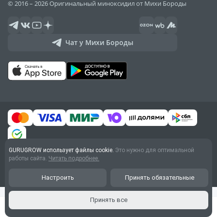
© 2016 – 2026 Оригинальный миноксидил от Михи Бороды
Чат у Михи Бороды
GURUGROW использует файлы cookie.
Это нужно для оптимальной
Договор оферты
работы сайта.
Читать подробнее.
Обработка персональных
данных
Настроить
Принять обязательные
Принять все
Главная
Каталог
Корзина
Акции
Кабинет
{
}