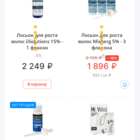
Лосьон для роста
Лосьон для роста
волос iiSolutions 15% -
волос Mixberg 5% - 3
1 флакон
флакона
85
6
2 106
₽
–
10
%
₽
₽
2 249
1 896
632 / шт
₽
В корзину
ХИТ ПРОДАЖ