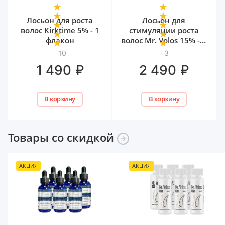
Лосьон для роста
Лосьон для
волос Kirktime 5% - 1
стимуляции роста
флакон
волос Mr. Volos 15% - 1
флакон
10
3
₽
₽
1 490
2 490
В корзину
В корзину
Товары со
скидкой
АКЦИЯ
АКЦИЯ