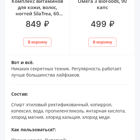
Комплекс витаминов
Омега 3 BioFoods, 90
для кожи, волос,
капс
ногтей SilaTrea, 60
капс
₽
₽
849
499
В корзину
В корзину
Вот и всё.
Никаких секретных техник. Регулярность работает
лучше большинства лайфхаков.
Состав:
Спирт этиловый ректификованный, копиррол,
копексил, вода, пропиленгликоль, янтарная кислота,
хлорид магния, хлорид кальция, хлорид меди.
Как пользоваться?: