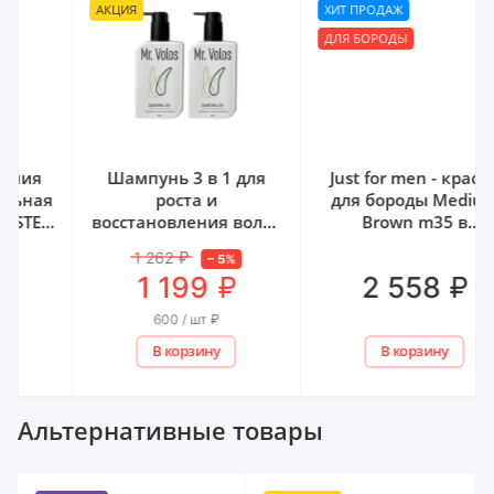
АКЦИЯ
ХИТ ПРОДАЖ
ДЛЯ БОРОДЫ
Шампунь 3 в 1 для
Just for men - краска
роста и
для бороды Medium
,
восстановления волос
Brown m35 в
Mr. Volos, 250 мл - 2 шт
комплекте с
1 262
₽
–
5
%
кисточкой
₽
₽
1 199
2 558
600 / шт
₽
В корзину
В корзину
Альтернативные товары