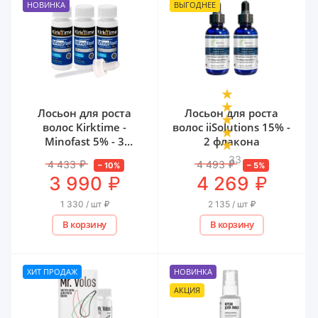
НОВИНКА
ВЫГОДНЕЕ
Лосьон для роста
Лосьон для роста
волос Kirktime -
волос iiSolutions 15% -
Minofast 5% - 3
2 флакона
флакона
33
4 433
₽
4 493
₽
–
10
%
–
5
%
₽
₽
3 990
4 269
1 330 / шт
₽
2 135 / шт
₽
В корзину
В корзину
ХИТ ПРОДАЖ
НОВИНКА
АКЦИЯ