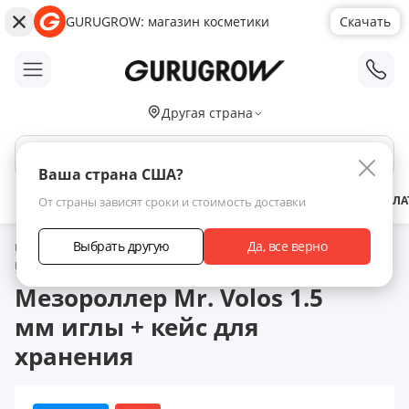
GURUGROW: магазин косметики
Скачать
;
Другая страна
Поиск по сайту
Ваша страна США?
АКЦИИ
НОВИНКИ
БРЕНДЫ
ЗАРАБОТАТЬ С НАМИ
ДОСТАВКА
ОПЛА
От страны зависят сроки и стоимость доставки
Выбрать другую
Да, все верно
Главная
Каталог товаров
Mr. Volos – для быстрого роста волос
Мезороллеры
Мезороллер Mr. Volos 1.5 мм иглы + кейс для хранения
Мезороллер Mr. Volos 1.5
мм иглы + кейс для
хранения