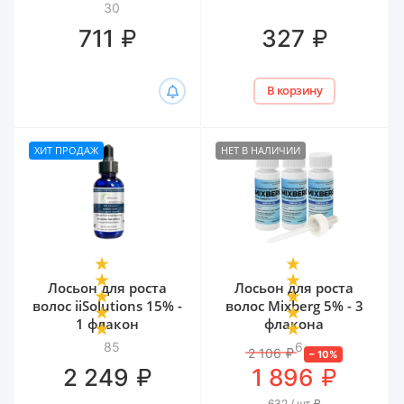
биотином и
30
гиалуроном Белита,
₽
₽
711
327
300 мл
В корзину
ХИТ ПРОДАЖ
НЕТ В НАЛИЧИИ
Лосьон для роста
Лосьон для роста
волос iiSolutions 15% -
волос Mixberg 5% - 3
1 флакон
флакона
85
6
2 106
₽
–
10
%
₽
₽
2 249
1 896
632 / шт
₽