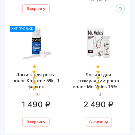
В корзину
ХИТ ПРОДАЖ
Лосьон для роста
Лосьон для
волос Kirktime 5% - 1
стимуляции роста
флакон
волос Mr. Volos 15% - 1
флакон
10
3
₽
₽
1 490
2 490
В корзину
В корзину