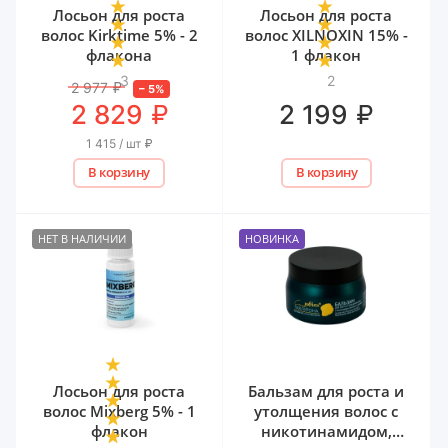
Лосьон для роста
Лосьон для роста
волос Kirktime 5% - 2
волос XILNOXIN 15% -
флакона
1 флакон
3
2
2 977
₽
–
5
%
₽
₽
2 829
2 199
1 415 / шт
₽
В корзину
В корзину
НЕТ В НАЛИЧИИ
НОВИНКА
Лосьон для роста
Бальзам для роста и
волос Mixberg 5% - 1
утолщения волос с
флакон
никотинамидом,