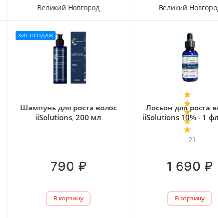
Великий Новгород
Одинцово
Лосьон для роста волос
Лосьон для роста в
iiSolutions 10% - 1 флакон
Kirktime 5% - 2 фла
21
3
2 977
₽
–
5
%
₽
2 829
₽
1 690
В корзину
В корзину