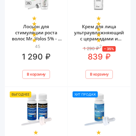
Лосьон для
Крем для лица
стимуляции роста
ультраувлажняющий
волос Mr. Volos 5% - 1
с церамидами и
флакон
мочевиной Mr. Volos,
45
2
1 290
₽
–
35
%
50 мл
₽
₽
1 290
839
В корзину
В корзину
ВЫГОДНЕЕ
ХИТ ПРОДАЖ