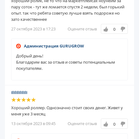
хороший ролик, не то что на маркетплейсах ноунейм за
пару соток - тут же ломается спустя 2 недели, был горький
опыт. так что ребята советую лучше взять подороже но
зато качественнее
27 октября 2023 в 17:23
Оцените отзыв
0
Администрация GURUGROW
Добрый день!
Благодарим вас за отзыв и советы потенциальным
покупателям.
IlIlIlIlIlIlI
Хороший роллер. Однозначно стоит своих денег. Живет у
меня уже 3 месяц
13 октября 2023 в 09:45
Оцените отзыв
0