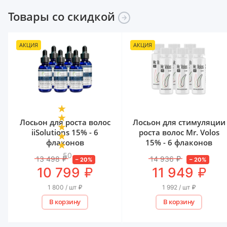
Товары со
скидкой
АКЦИЯ
АКЦИЯ
Лосьон для роста волос
Лосьон для стимуляции
iiSolutions 15% - 6
роста волос Mr. Volos
флаконов
15% - 6 флаконов
50
13 498
₽
14 936
₽
–
20
%
–
20
%
₽
₽
10 799
11 949
1 800 / шт
₽
1 992 / шт
₽
В корзину
В корзину