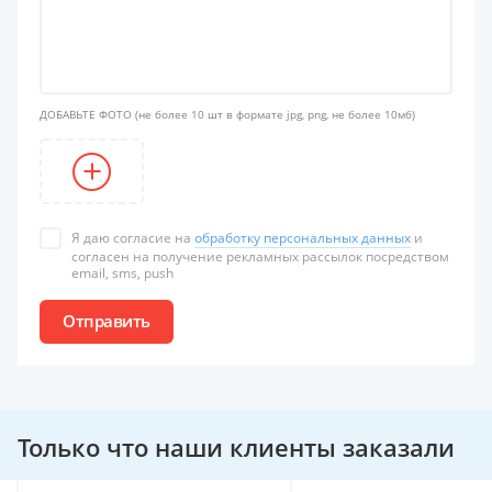
ДОБАВЬТЕ ФОТО
(не более 10 шт в формате jpg, png, не более 10мб)
Я даю согласие на
обработку персональных данных
и
согласен на получение рекламных рассылок посредством
email, sms, push
Отправить
Только что наши клиенты заказали