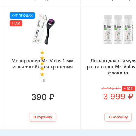
ХИТ ПРОДАЖ
1 ММ
Мезороллер Mr. Volos 1 мм
Лосьон для стимул
иглы + кейс для хранения
роста волос Mr. Volos
флакона
8
4 443
₽
–
10
%
₽
3 999
₽
390
В корзину
В корзину