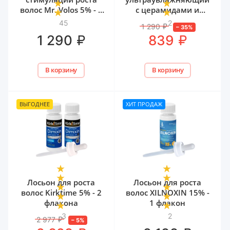
волос Mr. Volos 5% - 1
с церамидами и
флакон
мочевиной Mr. Volos,
45
2
1 290
₽
–
35
%
50 мл
₽
₽
1 290
839
В корзину
В корзину
ВЫГОДНЕЕ
ХИТ ПРОДАЖ
Лосьон для роста
Лосьон для роста
волос Kirktime 5% - 2
волос XILNOXIN 15% -
флакона
1 флакон
3
2
2 977
₽
–
5
%