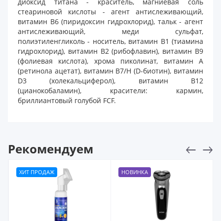
диоксид титана - краситель, магниевая соль
стеариновой кислоты - агент антислеживающий,
витамин В6 (пиридоксин гидрохлорид), тальк - агент
антислеживающий, меди сульфат,
полиэтиленгликоль - носитель, витамин В1 (тиамина
гидрохлорид), витамин В2 (рибофлавин), витамин В9
(фолиевая кислота), хрома пиколинат, витамин А
(ретинола ацетат), витамин В7/Н (D-биотин), витамин
D3 (холекальциферол), витамин В12
(цианокобаламин), красители: кармин,
бриллиантовый голубой FCF.
Рекомендуем
ХИТ ПРОДАЖ
НОВИНКА