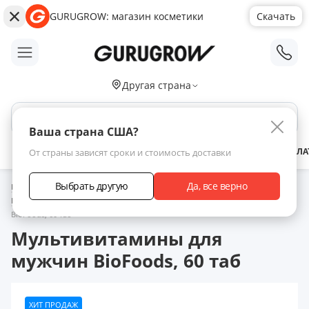
GURUGROW: магазин косметики
Скачать
;
Другая страна
Поиск по сайту
Ваша страна США?
АКЦИИ
НОВИНКИ
БРЕНДЫ
ЗАРАБОТАТЬ С НАМИ
ДОСТАВКА
ОПЛА
От страны зависят сроки и стоимость доставки
Выбрать другую
Да, все верно
Главная
Каталог товаров
Витамины для здоровья волос
Витаминные и минеральные комплексы
Мультивитамины для мужчин
BioFoods, 60 таб
Мультивитамины для
мужчин BioFoods, 60 таб
ХИТ ПРОДАЖ