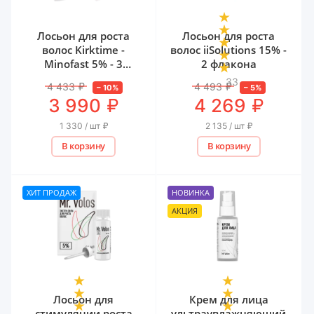
Лосьон для роста
Лосьон для роста
волос Kirktime -
волос iiSolutions 15% -
Minofast 5% - 3
2 флакона
флакона
33
4 433
₽
4 493
₽
–
10
%
–
5
%
₽
₽
3 990
4 269
1 330 / шт
₽
2 135 / шт
₽
В корзину
В корзину
ХИТ ПРОДАЖ
НОВИНКА
АКЦИЯ
Лосьон для
Крем для лица
стимуляции роста
ультраувлажняющий