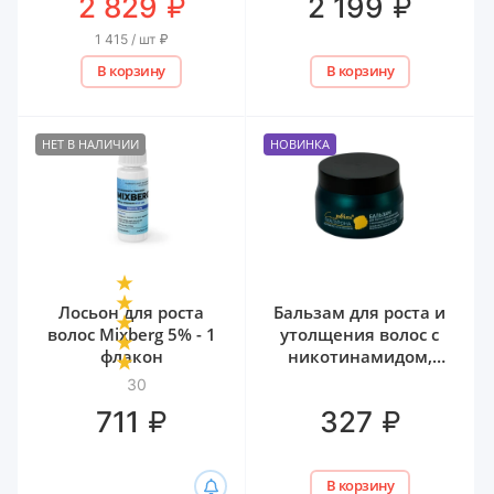
₽
₽
2 829
2 199
1 415 / шт
₽
В корзину
В корзину
НЕТ В НАЛИЧИИ
НОВИНКА
Лосьон для роста
Бальзам для роста и
волос Mixberg 5% - 1
утолщения волос с
флакон
никотинамидом,
биотином и
30
гиалуроном Белита,
₽
₽
711
327
300 мл
В корзину