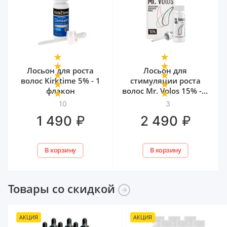
Лосьон для роста
Лосьон для
волос Kirktime 5% - 1
стимуляции роста
флакон
волос Mr. Volos 15% - 1
флакон
10
3
₽
₽
1 490
2 490
В корзину
В корзину
Товары со
скидкой
АКЦИЯ
АКЦИЯ