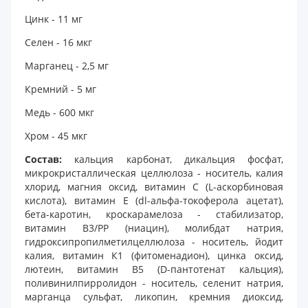
Цинк - 11 мг
Селен - 16 мкг
Марганец - 2,5 мг
Кремний - 5 мг
Медь - 600 мкг
Хром - 45 мкг
Состав:
кальция карбонат, дикальция фосфат,
микрокристаллическая целлюлоза - носитель, калия
хлорид, магния оксид, витамин С (L-аскорбиновая
кислота), витамин Е (dl-альфа-токоферола ацетат),
бета-каротин, кроскарамелоза - стабилизатор,
витамин В3/РР (ниацин), молибдат натрия,
гидроксипропилметилцеллюлоза - носитель, йодит
калия, витамин К1 (фитоменадион), цинка оксид,
лютеин, витамин В5 (D-пантотенат кальция),
поливинилпирролидон - носитель, селенит натрия,
марганца сульфат, ликопин, кремния диоксид,