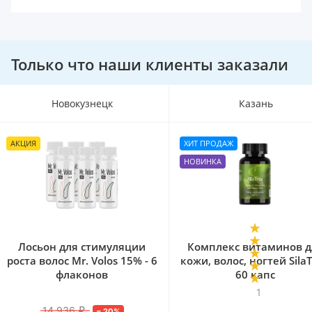
Только что наши клиенты заказали
Казань
Казань
ХИТ ПРОДАЖ
АКЦИЯ
НОВИНКА
Комплекс витаминов для
Лосьон для стимул
кожи, волос, ногтей SilaTrea,
роста волос Mr. Volos 
60 капс
флаконов
1
11 936
₽
–
20
%