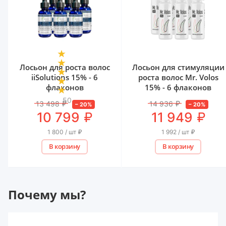
Лосьон для роста волос
Лосьон для стимуляции
iiSolutions 15% - 6
роста волос Mr. Volos
флаконов
15% - 6 флаконов
50
13 498
₽
14 936
₽
–
20
%
–
20
%
₽
₽
10 799
11 949
1 800 / шт
₽
1 992 / шт
₽
В корзину
В корзину
Почему мы?