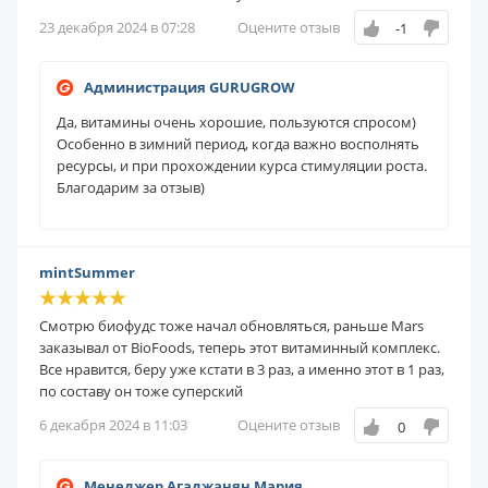
23 декабря 2024 в 07:28
Оцените отзыв
-1
Администрация GURUGROW
Да, витамины очень хорошие, пользуются спросом)
Особенно в зимний период, когда важно восполнять
ресурсы, и при прохождении курса стимуляции роста.
Благодарим за отзыв)
mintSummer
Смотрю биофудс тоже начал обновляться, раньше Mars
заказывал от BioFoods, теперь этот витаминный комплекс.
Все нравится, беру уже кстати в 3 раз, а именно этот в 1 раз,
по составу он тоже суперский
6 декабря 2024 в 11:03
Оцените отзыв
0
Менеджер Агаджанян Мария