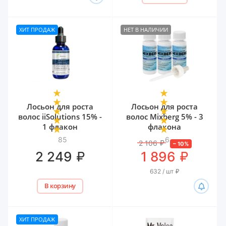
ХИТ ПРОДАЖ
НЕТ В НАЛИЧИИ
Лосьон для роста
Лосьон для роста
волос iiSolutions 15% -
волос Mixberg 5% - 3
1 флакон
флакона
85
6
2 106
₽
–
10
%
₽
₽
2 249
1 896
632 / шт
₽
В корзину
ХИТ ПРОДАЖ