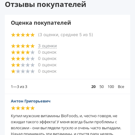
Отзывы покупателей
Оценка покупателей
(
3
оценки, среднее
5
из
5
)
3
оценки
0
оценок
0
оценок
0
оценок
0
оценок
1—3
из 3
20
50
100
Все
Антон Григорьевич
Купил мужские витамины BioFoods, и, честно говоря, не
ожидал такого эффекта! У меня всегда были проблемы с
волосами - они выглядели тускло и очень часто выпадали.
Начал принимать эти витамины, и спустя пару недель