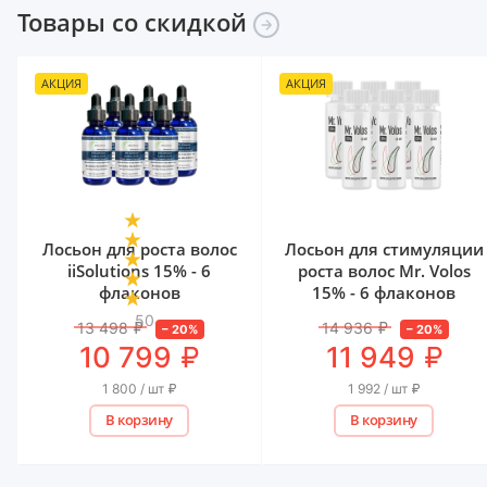
Товары со
скидкой
АКЦИЯ
АКЦИЯ
Лосьон для роста волос
Лосьон для стимуляции
iiSolutions 15% - 6
роста волос Mr. Volos
флаконов
15% - 6 флаконов
50
13 498
₽
14 936
₽
–
20
%
–
20
%
₽
₽
10 799
11 949
1 800 / шт
₽
1 992 / шт
₽
В корзину
В корзину