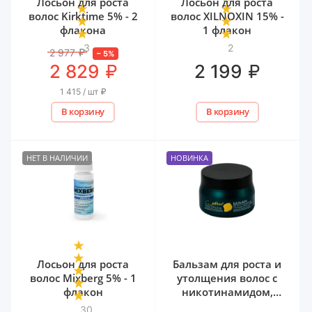
Лосьон для роста
Лосьон для роста
волос Kirktime 5% - 2
волос XILNOXIN 15% -
флакона
1 флакон
3
2
2 977
₽
–
5
%
₽
₽
2 829
2 199
1 415 / шт
₽
В корзину
В корзину
НЕТ В НАЛИЧИИ
НОВИНКА
Лосьон для роста
Бальзам для роста и
волос Mixberg 5% - 1
утолщения волос с
флакон
никотинамидом,
биотином и
30