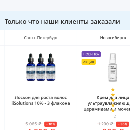
Только что наши клиенты заказали
Санкт-Петербург
Новосибирск
НОВИНКА
АКЦИЯ
Лосьон для роста волос
Крем для лица
iiSolutions 10% - 3 флакона
ультраувлажняющ
церамидами и моче
Mr. Volos, 50 мл
2
5 065
₽
1 290
₽
–
10
%
–
35
%