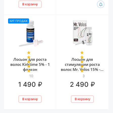
В корзину
ХИТ ПРОДАЖ
Лосьон для роста
Лосьон для
волос Kirktime 5% - 1
стимуляции роста
флакон
волос Mr. Volos 15% - 1
флакон
10
3
₽
₽
1 490
2 490
В корзину
В корзину