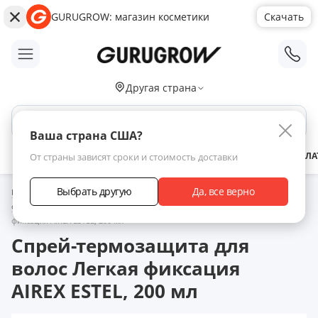
GURUGROW: магазин косметики
Скачать
;
Другая страна
Поиск по сайту
Ваша страна США?
АКЦИИ
НОВИНКИ
БРЕНДЫ
ЗАРАБОТАТЬ С НАМИ
ДОСТАВКА
ОПЛА
От страны зависят сроки и стоимость доставки
Выбрать другую
Да, все верно
Главная
Каталог товаров
Уход за волосами
Средства для
фиксации и укладки волос
Спрей-термозащита для волос Легкая
фиксация AIREX ESTEL, 200 мл
Спрей-термозащита для
волос Легкая фиксация
AIREX ESTEL, 200 мл