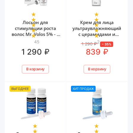
Лосьон для
Крем для лица
стимуляции роста
ультраувлажняющий
волос Mr. Volos 5% - 1
с церамидами и
флакон
мочевиной Mr. Volos,
45
2
1 290
₽
–
35
%
50 мл
₽
₽
1 290
839
В корзину
В корзину
ВЫГОДНЕЕ
ХИТ ПРОДАЖ