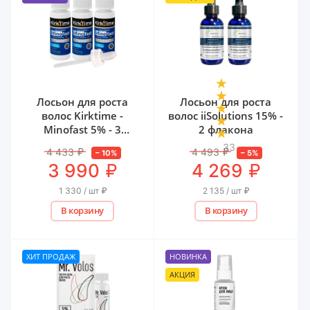
Лосьон для роста
Лосьон для роста
волос Kirktime -
волос iiSolutions 15% -
Minofast 5% - 3
2 флакона
флакона
33
4 433
₽
4 493
₽
–
10
%
–
5
%
₽
₽
3 990
4 269
1 330 / шт
₽
2 135 / шт
₽
В корзину
В корзину
ХИТ ПРОДАЖ
НОВИНКА
АКЦИЯ