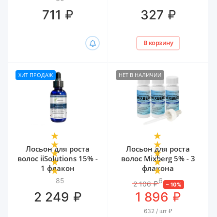
гиалуроном Белита,
₽
₽
711
327
300 мл
В корзину
ХИТ ПРОДАЖ
НЕТ В НАЛИЧИИ
Лосьон для роста
Лосьон для роста
волос iiSolutions 15% -
волос Mixberg 5% - 3
1 флакон
флакона
85
6
2 106
₽
–
10
%
₽
₽
2 249
1 896
632 / шт
₽