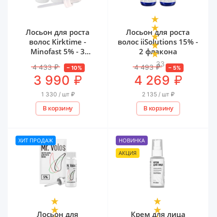
Лосьон для роста
Лосьон для роста
волос Kirktime -
волос iiSolutions 15% -
Minofast 5% - 3
2 флакона
флакона
33
4 433
₽
4 493
₽
–
10
%
–
5
%
₽
₽
3 990
4 269
1 330 / шт
₽
2 135 / шт
₽
В корзину
В корзину
ХИТ ПРОДАЖ
НОВИНКА
АКЦИЯ
Лосьон для
Крем для лица