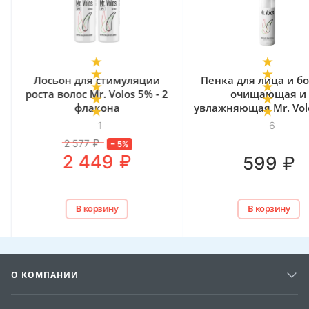
Лосьон для стимуляции
Пенка для лица и б
роста волос Mr. Volos 5% - 2
очищающая и
флакона
увлажняющая Mr. Volo
мл
1
6
2 577
₽
–
5
%
₽
2 449
₽
599
В корзину
В корзину
О КОМПАНИИ