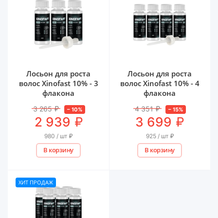
Лосьон для роста
Лосьон для роста
волос Xinofast 10% - 3
волос Xinofast 10% - 4
флакона
флакона
3 265
₽
4 351
₽
–
10
%
–
15
%
₽
₽
2 939
3 699
980 / шт
₽
925 / шт
₽
В корзину
В корзину
ХИТ ПРОДАЖ