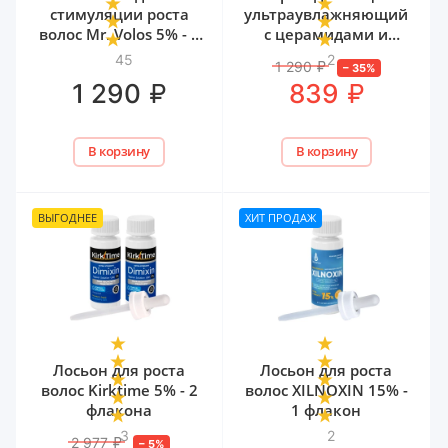
стимуляции роста
ультраувлажняющий
волос Mr. Volos 5% - 1
с церамидами и
флакон
мочевиной Mr. Volos,
45
2
1 290
₽
–
35
%
50 мл
₽
₽
1 290
839
В корзину
В корзину
ВЫГОДНЕЕ
ХИТ ПРОДАЖ
Лосьон для роста
Лосьон для роста
волос Kirktime 5% - 2
волос XILNOXIN 15% -
флакона
1 флакон
3
2
2 977
₽
–
5
%