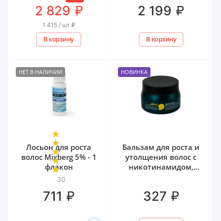
₽
₽
2 829
2 199
1 415 / шт
₽
В корзину
В корзину
НЕТ В НАЛИЧИИ
НОВИНКА
Лосьон для роста
Бальзам для роста и
волос Mixberg 5% - 1
утолщения волос с
флакон
никотинамидом,
биотином и
30
гиалуроном Белита,
₽
₽
711
327
300 мл