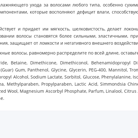
увлажняющего ухода за волосами любого типа, особенно сух
мпонентами, которые восполняют дефицит влаги, способству
ействует и придает им мягкость, шелковистость, делает локо
вании волосы становятся более сильными, эластичными, пр
ия, защищает от ломкости и негативного внешнего воздействи
ные волосы, равномерно распределите по всей длине, оставьте
de, Betaine, Dimethicone, Dimethiconol, Behenamidopropyl Dim
(Guar) Gum, Panthenol, Glycine, Glycerin, PEG‑400, Mannitol, Tro
sopropyl Alcohol, Sodium Lactate, Sorbitol, Glucose, Phenylalanine, I
Urea, Methylparaben, Propylparaben, Lactic Acid, Simmondsia Chi
zed Wool, Magnesium Ascorbyl Phosphate, Pаrfum, Linalool, Citrus
ne.