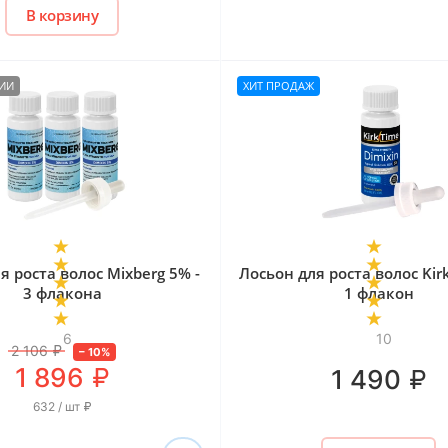
В корзину
ЧИИ
ХИТ ПРОДАЖ
я роста волос Mixberg 5% -
Лосьон для роста волос Kir
3 флакона
1 флакон
6
10
2 106
₽
–
10
%
₽
1 896
₽
1 490
632 / шт
₽