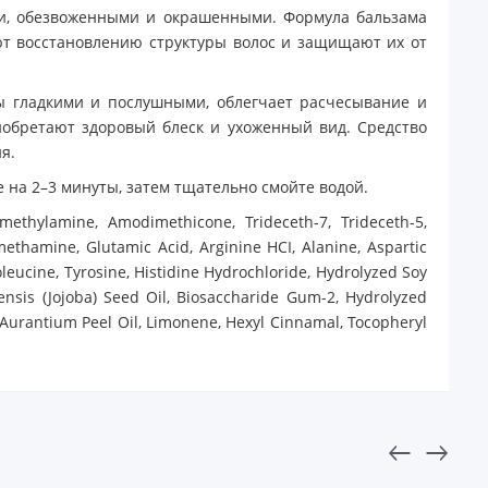
ими, обезвоженными и окрашенными. Формула бальзама
ют восстановлению структуры волос и защищают их от
ны гладкими и послушными, облегчает расчесывание и
иобретают здоровый блеск и ухоженный вид. Средство
я.
 на 2–3 минуты, затем тщательно смойте водой.
ethylamine, Amodimethicone, Trideceth-7, Trideceth-5,
methamine, Glutamic Acid, Arginine HCI, Alanine, Aspartic
soleucine, Tyrosine, Histidine Hydrochloride, Hydrolyzed Soy
nensis (Jojoba) Seed Oil, Biosaccharide Gum-2, Hydrolyzed
 Aurantium Peel Oil, Limonene, Hexyl Cinnamal, Tocopheryl