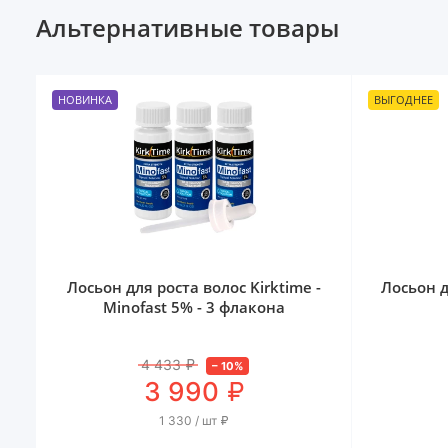
Альтернативные товары
НОВИНКА
ВЫГОДНЕЕ
Лосьон для роста волос Kirktime -
Лосьон д
Minofast 5% - 3 флакона
4 433
₽
–
10
%
₽
3 990
1 330 / шт
₽