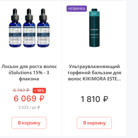
НОВИНКА
КУ
Лосьон для роста волос
Ультраувлажняющий
iiSolutions 15% - 3
торфяной бальзам для
в
флакона
волос KIKIMORA ESTEL,
1000 мл
6 743
₽
–
10
%
₽
6 069
₽
1 810
2 023 / шт
₽
В корзину
В корзину