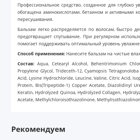
Профессиональное средство, созданное для глубоко 
обогащена аминокислотами, бетаином и активными ко
пересушивания.
Бальзам легко распределяется по волосам, быстро д
предотвращает спутывание. При регулярном использо
помогает поддерживать оптимальный уровень увлажнен
Способ применения:
Нанесите бальзам на чистые влаж
Состав:
Aqua, Cetearyl Alcohol, Behentrimonium Chlori
Propylene Glycol, Trideceth-12, Cyamopsis Tetragonoloba 
Acid, Lysine Hydrochloride, Leucine, Valine, Citric Acid, I
Protein, Bis(Tripeptide-1) Copper Acetate, Diazolidinyl 
Keratin, Hydrolyzed Quinoa, Hydrolyzed Collagen, Hydroly
Acetate, Methylchloroisothiazolinone, Methylisothiazolino
Рекомендуем