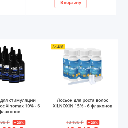
В корзину
АКЦИЯ
А
 для стимуляции
Лосьон для роста волос
ос Xinomаx 10% - 6
XILNOXIN 15% - 6 флаконов
флаконов
498
₽
13 186
₽
–
20
%
–
20
%