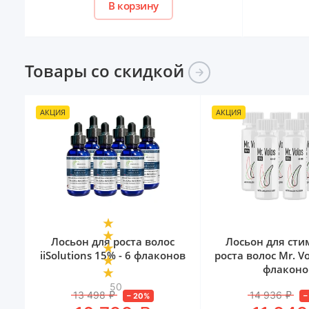
В корзину
Товары со
скидкой
АКЦИЯ
АКЦИЯ
Лосьон для роста волос
Лосьон для ст
iiSolutions 15% - 6 флаконов
роста волос Mr. Vo
флаконо
50
13 498
₽
14 936
₽
–
20
%