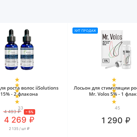
ХИТ ПРОДАЖ
ля роста волос iiSolutions
Лосьон для стимуляции ро
15% - 2 флакона
Mr. Volos 5% - 1 фла
33
45
4 493
₽
–
5
%
₽
4 269
₽
1 290
2 135 / шт
₽