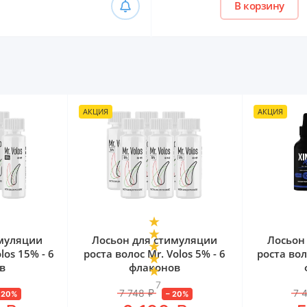
В корзину
АКЦИЯ
АКЦИЯ
имуляции
Лосьон для стимуляции
Лосьон
los 15% - 6
роста волос Mr. Volos 5% - 6
роста вол
в
флаконов
7
7 748
₽
7 
–
20
%
–
20
%