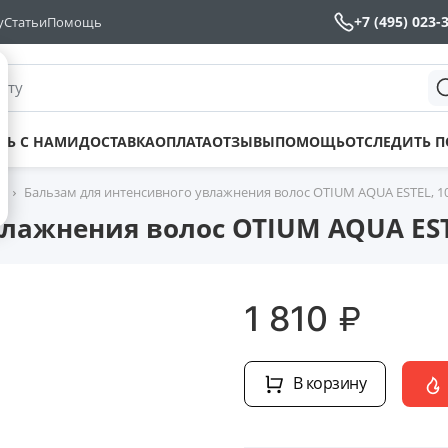
+7 (495) 023-
у
Статьи
Помощь
йту
ТЬ С НАМИ
ДОСТАВКА
ОПЛАТА
ОТЗЫВЫ
ПОМОЩЬ
ОТСЛЕДИТЬ 
р
Бальзам для интенсивного увлажнения волос OTIUM AQUA ESTEL, 1
лажнения волос OTIUM AQUA EST
₽
1 810
В корзину