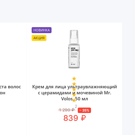
НОВИНКА
АКЦИЯ
ста волос
Крем для лица ультраувлажняющий
кон
с церамидами и мочевиной Mr.
Volos, 50 мл
2
1 290
₽
–
35
%
₽
839