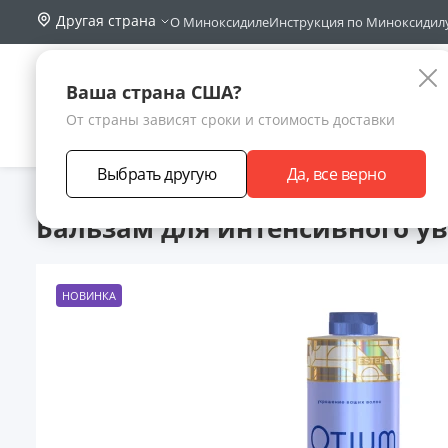
Другая страна
О Миноксидиле
Инструкция по Миноксидил
Поиск по са
Каталог
Ваша страна США?
От страны зависят сроки и стоимость доставки
АКЦИИ
НОВИНКИ
БРЕНДЫ
ЗАРАБОТА
Выбрать другую
Да, все верно
Главная
Каталог товаров
Уход за волосами
Кондиционе
Бальзам для интенсивного ув
НОВИНКА