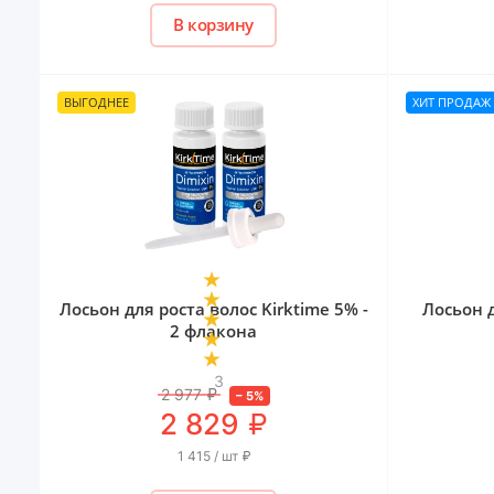
В корзину
ВЫГОДНЕЕ
ХИТ ПРОДАЖ
Лосьон для роста волос Kirktime 5% -
Лосьон 
2 флакона
3
2 977
₽
–
5
%
₽
2 829
1 415 / шт
₽