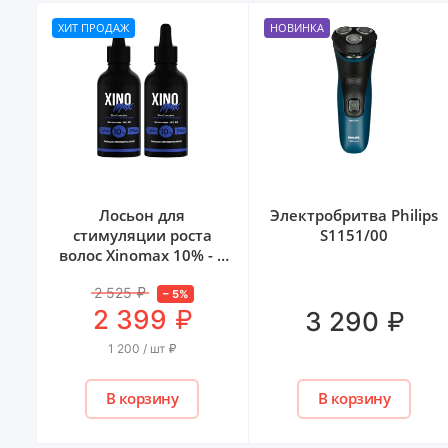
ХИТ ПРОДАЖ
НОВИНКА
us
Лосьон для
Электробритва Philips
стимуляции роста
S1151/00
волос Xinomаx 10% - 2
флакона
2 525
₽
–
5
%
₽
2 399
₽
3 290
1 200 / шт
₽
В корзину
В корзину