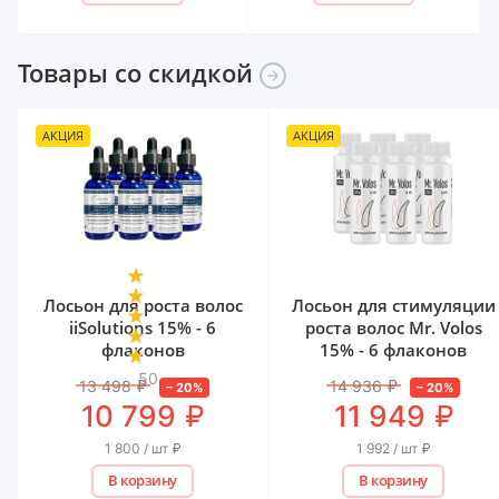
Товары со
скидкой
АКЦИЯ
АКЦИЯ
Лосьон для роста волос
Лосьон для стимуляции
iiSolutions 15% - 6
роста волос Mr. Volos
флаконов
15% - 6 флаконов
50
13 498
₽
14 936
₽
–
20
%
–
20
%
₽
₽
10 799
11 949
1 800 / шт
₽
1 992 / шт
₽
В корзину
В корзину