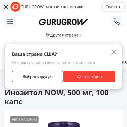
GURUGROW: магазин косметики
Скачать
;
Другая страна
Поиск по сайту
Ваша страна США?
АКЦИИ
НОВИНКИ
БРЕНДЫ
ЗАРАБОТАТЬ С НАМИ
ДОСТАВКА
ОПЛА
От страны зависят сроки и стоимость доставки
Выбрать другую
Да, все верно
Главная
Каталог товаров
Витамины для здоровья волос
Витамины
группы B
Инозитол NOW, 500 мг, 100 капс
Инозитол NOW, 500 мг, 100
капс
НЕТ В НАЛИЧИИ