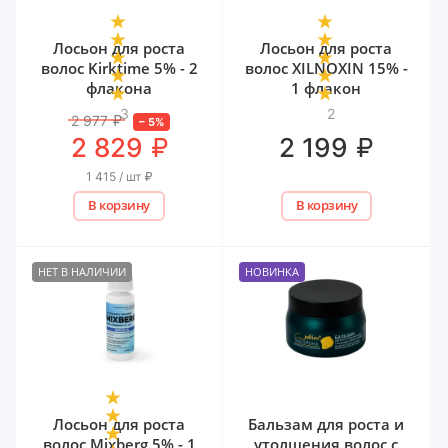
Лосьон для роста
Лосьон для роста
волос Kirktime 5% - 2
волос XILNOXIN 15% -
флакона
1 флакон
3
2
2 977
₽
–
5
%
₽
₽
2 829
2 199
1 415 / шт
₽
В корзину
В корзину
НЕТ В НАЛИЧИИ
НОВИНКА
Лосьон для роста
Бальзам для роста и
волос Mixberg 5% - 1
утолщения волос с