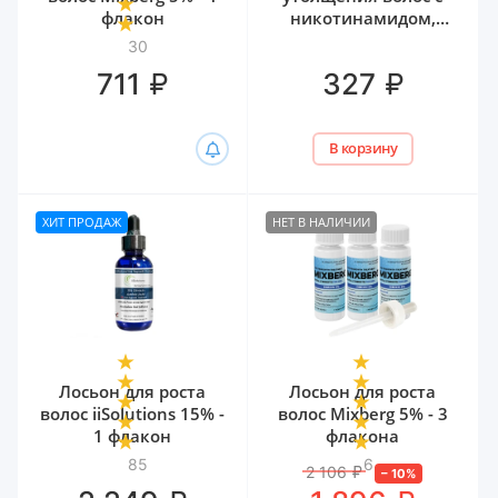
флакон
никотинамидом,
биотином и
30
гиалуроном Белита,
₽
₽
711
327
300 мл
В корзину
ХИТ ПРОДАЖ
НЕТ В НАЛИЧИИ
Лосьон для роста
Лосьон для роста
волос iiSolutions 15% -
волос Mixberg 5% - 3
1 флакон
флакона
85
6
2 106
₽
–
10
%