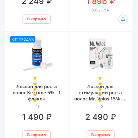
₽
₽
2 249
1 896
632 / шт
₽
В корзину
ХИТ ПРОДАЖ
Лосьон для роста
Лосьон для
волос Kirktime 5% - 1
стимуляции роста
флакон
волос Mr. Volos 15% - 1
флакон
10
3
₽
₽
1 490
2 490
В корзину
В корзину