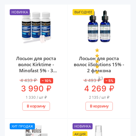
НОВИНКА
ВЫГОДНЕЕ
Лосьон для роста
Лосьон для роста
волос Kirktime -
волос iiSolutions 15% -
Minofast 5% - 3
2 флакона
флакона
33
4 433
₽
4 493
₽
–
10
%
–
5
%
₽
₽
3 990
4 269
1 330 / шт
₽
2 135 / шт
₽
В корзину
В корзину
ХИТ ПРОДАЖ
НОВИНКА
АКЦИЯ