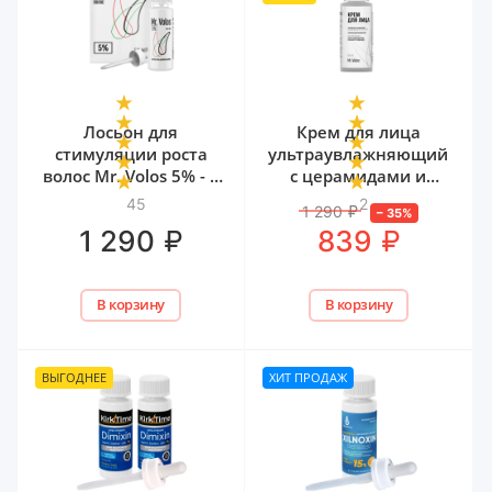
Лосьон для
Крем для лица
стимуляции роста
ультраувлажняющий
волос Mr. Volos 5% - 1
с церамидами и
флакон
мочевиной Mr. Volos,
45
2
1 290
₽
–
35
%
50 мл
₽
₽
1 290
839
В корзину
В корзину
ВЫГОДНЕЕ
ХИТ ПРОДАЖ