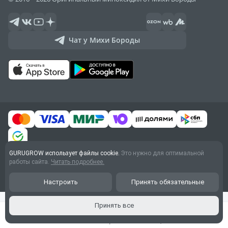
Чат у Михи Бороды
GURUGROW использует файлы cookie.
Это нужно для оптимальной
Договор оферты
работы сайта.
Читать подробнее.
Обработка персональных
данных
Настроить
Принять обязательные
Принять все
Главная
Каталог
Корзина
Акции
Кабинет
{
}