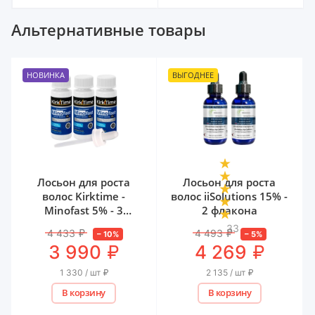
Альтернативные товары
НОВИНКА
ВЫГОДНЕЕ
Лосьон для роста
Лосьон для роста
волос Kirktime -
волос iiSolutions 15% -
Minofast 5% - 3
2 флакона
флакона
33
4 433
₽
4 493
₽
–
10
%
–
5
%
₽
₽
3 990
4 269
1 330 / шт
₽
2 135 / шт
₽
В корзину
В корзину