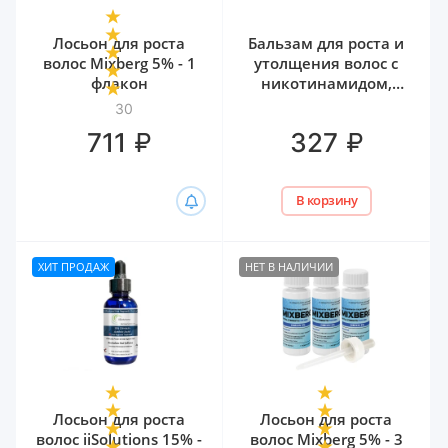
Лосьон для роста
Бальзам для роста и
волос Mixberg 5% - 1
утолщения волос с
флакон
никотинамидом,
биотином и
30
гиалуроном Белита,
₽
₽
711
327
300 мл
В корзину
ХИТ ПРОДАЖ
НЕТ В НАЛИЧИИ
Лосьон для роста
Лосьон для роста
волос iiSolutions 15% -
волос Mixberg 5% - 3