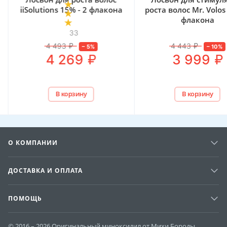
iiSolutions 15% - 2 флакона
роста волос Mr. Volos
флакона
33
4 493
₽
4 443
₽
–
5
%
–
10
%
₽
₽
4 269
3 999
В корзину
В корзину
О КОМПАНИИ
ДОСТАВКА И ОПЛАТА
ПОМОЩЬ
© 2016 – 2026 Оригинальный миноксидил от Михи Бороды