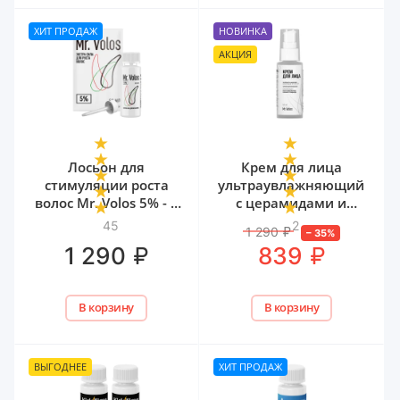
ХИТ ПРОДАЖ
НОВИНКА
АКЦИЯ
Лосьон для
Крем для лица
стимуляции роста
ультраувлажняющий
волос Mr. Volos 5% - 1
с церамидами и
флакон
мочевиной Mr. Volos,
45
2
1 290
₽
–
35
%
50 мл
₽
₽
1 290
839
В корзину
В корзину
ВЫГОДНЕЕ
ХИТ ПРОДАЖ