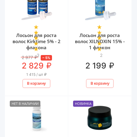
Лосьон для роста
Лосьон для роста
волос Kirktime 5% - 2
волос XILNOXIN 15% -
флакона
1 флакон
3
2
2 977
₽
–
5
%
₽
₽
2 829
2 199
1 415 / шт
₽
В корзину
В корзину
НЕТ В НАЛИЧИИ
НОВИНКА