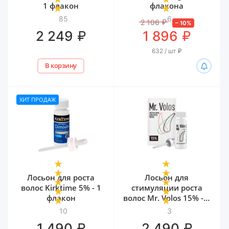
1 флакон
флакона
85
6
2 106
₽
–
10
%
₽
₽
2 249
1 896
632 / шт
₽
В корзину
ХИТ ПРОДАЖ
Лосьон для роста
Лосьон для
волос Kirktime 5% - 1
стимуляции роста
флакон
волос Mr. Volos 15% - 1
флакон
10
3
₽
₽
1 490
2 490