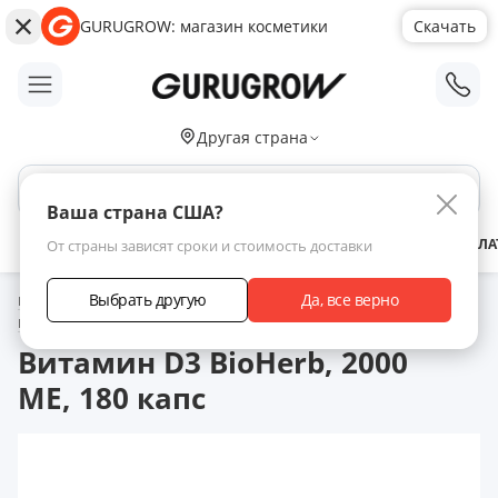
GURUGROW: магазин косметики
Скачать
;
Другая страна
Поиск по сайту
Ваша страна США?
АКЦИИ
НОВИНКИ
БРЕНДЫ
ЗАРАБОТАТЬ С НАМИ
ДОСТАВКА
ОПЛА
От страны зависят сроки и стоимость доставки
Выбрать другую
Да, все верно
Главная
Каталог товаров
Витамины для здоровья волос
Витамин
D3
Витамин D3 BioHerb, 2000 ME, 180 капс
Витамин D3 BioHerb, 2000
ME, 180 капс