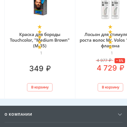
Краска для бороды
Лосьон для стимул
Touchcolor, "Medium Brown"
роста волос Mr. Volos 
(M-35)
флакона
1
1
4 977
₽
–
5
%
₽
4 729
₽
349
В корзину
В корзину
О КОМПАНИИ