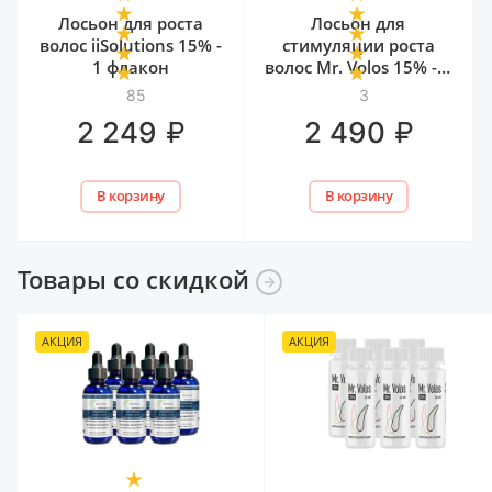
Лосьон для роста
Лосьон для
волос iiSolutions 15% -
стимуляции роста
1 флакон
волос Mr. Volos 15% - 1
флакон
85
3
₽
₽
2 249
2 490
В корзину
В корзину
Товары со
скидкой
АКЦИЯ
АКЦИЯ