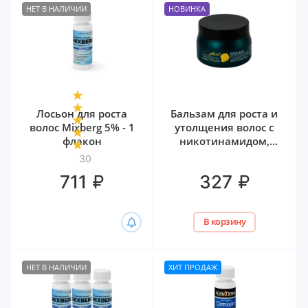
НЕТ В НАЛИЧИИ
НОВИНКА
Лосьон для роста
Бальзам для роста и
волос Mixberg 5% - 1
утолщения волос с
флакон
никотинамидом,
биотином и
30
гиалуроном Белита,
₽
₽
711
327
300 мл
В корзину
НЕТ В НАЛИЧИИ
ХИТ ПРОДАЖ