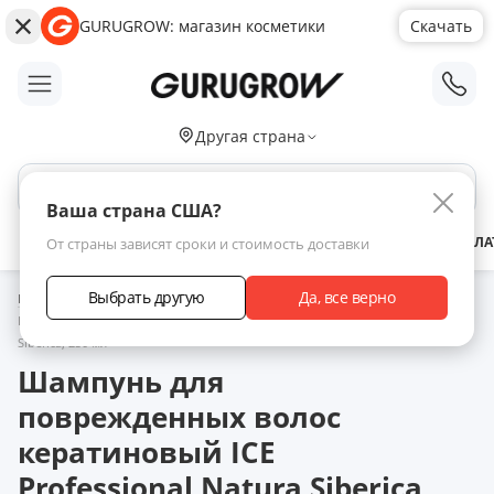
GURUGROW: магазин косметики
Скачать
;
Другая страна
Поиск по сайту
Ваша страна США?
АКЦИИ
НОВИНКИ
БРЕНДЫ
ЗАРАБОТАТЬ С НАМИ
ДОСТАВКА
ОПЛА
От страны зависят сроки и стоимость доставки
Выбрать другую
Да, все верно
Главная
Каталог товаров
Уход за волосами
Шампунь
Шампунь для поврежденных волос кератиновый ICE Professional Natura
Siberica, 250 мл
Шампунь для
поврежденных волос
кератиновый ICE
Professional Natura Siberica,