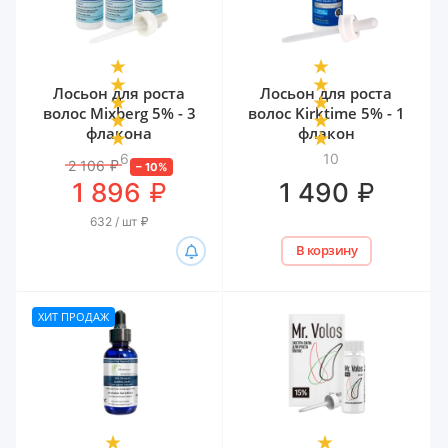
Лосьон для роста
Лосьон для роста
волос Mixberg 5% - 3
волос Kirktime 5% - 1
флакона
флакон
6
10
2 106
₽
–
10
%
₽
₽
1 896
1 490
632 / шт
₽
В корзину
ХИТ ПРОДАЖ