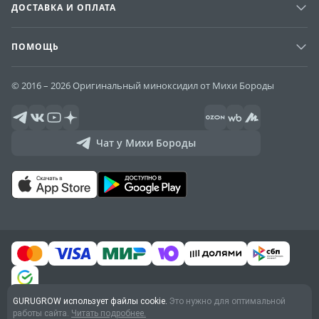
ДОСТАВКА И ОПЛАТА
ПОМОЩЬ
© 2016 – 2026 Оригинальный миноксидил от Михи Бороды
Чат у Михи Бороды
GURUGROW использует файлы cookie.
Это нужно для оптимальной
Договор оферты
работы сайта.
Читать подробнее.