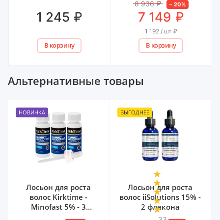
8 936
₽
–
20
%
₽
₽
1 245
7 149
1 192 / шт
₽
В корзину
В корзину
Альтернативные товары
НОВИНКА
ВЫГОДНЕЕ
Лосьон для роста
Лосьон для роста
волос Kirktime -
волос iiSolutions 15% -
Minofast 5% - 3
2 флакона
флакона
33