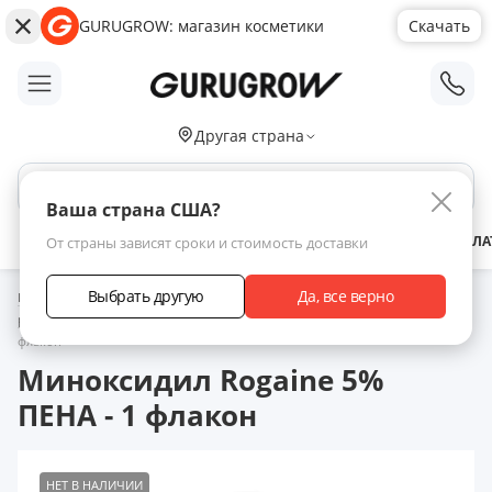
GURUGROW: магазин косметики
Скачать
;
Другая страна
Поиск по сайту
Ваша страна США?
АКЦИИ
НОВИНКИ
БРЕНДЫ
ЗАРАБОТАТЬ С НАМИ
ДОСТАВКА
ОПЛА
От страны зависят сроки и стоимость доставки
Выбрать другую
Да, все верно
Главная
Каталог товаров
Миноксидил для роста волос
Пенка для
роста волос с миноксидилом
Миноксидил Rogaine 5% ПЕНА - 1
флакон
Миноксидил Rogaine 5%
ПЕНА - 1 флакон
НЕТ В НАЛИЧИИ