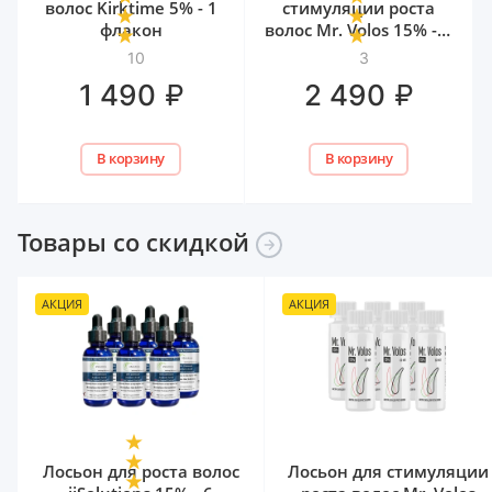
волос Kirktime 5% - 1
стимуляции роста
флакон
волос Mr. Volos 15% - 1
флакон
10
3
₽
₽
1 490
2 490
В корзину
В корзину
Товары со
скидкой
АКЦИЯ
АКЦИЯ
Лосьон для роста волос
Лосьон для стимуляции