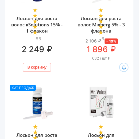
Лосьон для роста
Лосьон для роста
волос iiSolutions 15% -
волос Mixberg 5% - 3
1 флакон
флакона
85
6
2 106
₽
–
10
%
₽
₽
2 249
1 896
632 / шт
₽
В корзину
ХИТ ПРОДАЖ
Лосьон для роста
Лосьон для