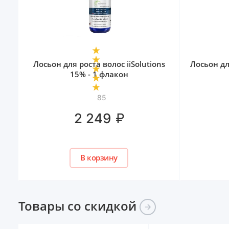
Лосьон для роста волос iiSolutions
Лосьон дл
15% - 1 флакон
85
₽
2 249
В корзину
Товары со
скидкой