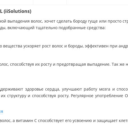
(iiSolutions)
мой выпадения волос, хочет сделать бороду гуще или просто с
роды, включающий тщательно подобранные средства:
го вещества ускоряет рост волос и бороды, эффективен при анд
лос, способствуя их росту и предотвращая выпадение. Так же 
ерживают здоровье сердца, улучшают работу мозга и спосо
 их структуру и способствуя росту. Регулярное употребление 
ул
олос, а витамин С способствует его усвоению и защищает клетк