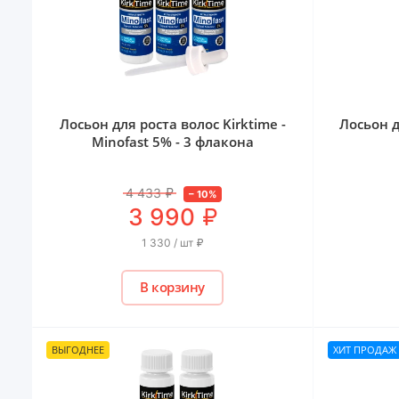
Лосьон для роста волос Kirktime -
Лосьон д
Minofast 5% - 3 флакона
4 433
₽
–
10
%
₽
3 990
1 330 / шт
₽
В корзину
ВЫГОДНЕЕ
ХИТ ПРОДАЖ