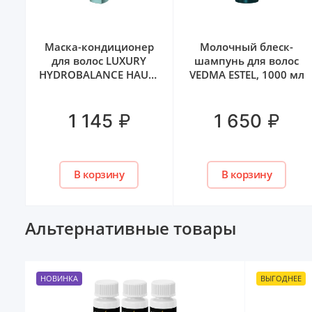
с
Маска-кондиционер
Молочный блеск-
для волос LUXURY
шампунь для волос
HYDROBALANCE HAUTE
VEDMA ESTEL, 1000 мл
RO
COUTURE ESTEL, 250 мл
₽
₽
1 145
1 650
В корзину
В корзину
Альтернативные товары
НОВИНКА
ВЫГОДНЕЕ