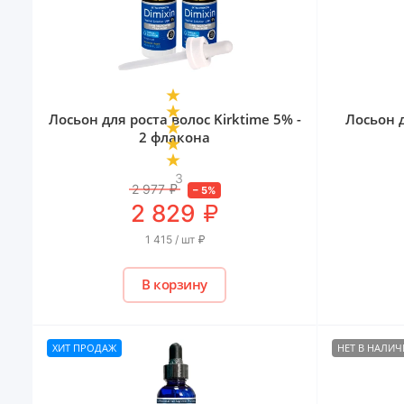
Лосьон для роста волос Kirktime 5% -
Лосьон 
2 флакона
3
2 977
₽
–
5
%
₽
2 829
1 415 / шт
₽
В корзину
ХИТ ПРОДАЖ
НЕТ В НАЛИ