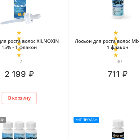
для роста волос XILNOXIN
Лосьон для роста волос Mix
15% - 1 флакон
1 флакон
2
30
₽
₽
2 199
711
В корзину
ЧИИ
ХИТ ПРОДАЖ