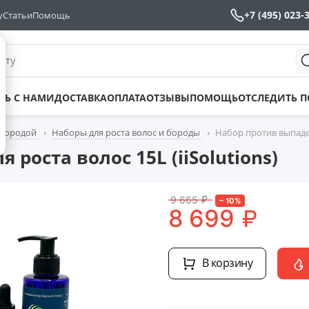
+7 (495) 023-
у
Статьи
Помощь
йту
ТЬ С НАМИ
ДОСТАВКА
ОПЛАТА
ОТЗЫВЫ
ПОМОЩЬ
ОТСЛЕДИТЬ 
 бородой
Наборы для роста волос и бороды
Набор против выпадени
роста волос 15L (iiSolutions)
9 665
₽
–
10
%
₽
8 699
В корзину