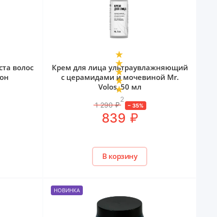
ста волос
Крем для лица ультраувлажняющий
кон
с церамидами и мочевиной Mr.
Volos, 50 мл
2
1 290
₽
–
35
%
₽
839
В корзину
НОВИНКА