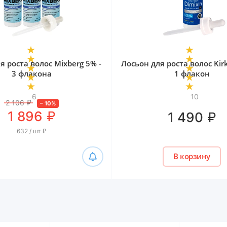
я роста волос Mixberg 5% -
Лосьон для роста волос Kir
3 флакона
1 флакон
6
10
2 106
₽
–
10
%
₽
1 896
₽
1 490
632 / шт
₽
В корзину