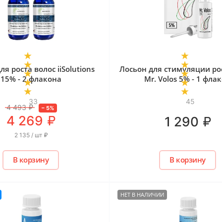
ля роста волос iiSolutions
Лосьон для стимуляции ро
15% - 2 флакона
Mr. Volos 5% - 1 фла
33
45
4 493
₽
–
5
%
₽
4 269
₽
1 290
2 135 / шт
₽
В корзину
В корзину
НЕТ В НАЛИЧИИ