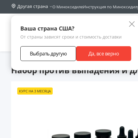
Другая страна
О Миноксидиле
Инструкция по Миноксидил
Поиск по са
Каталог
Ваша страна США?
От страны зависят сроки и стоимость доставки
АКЦИИ
НОВИНКИ
БРЕНДЫ
ЗАРАБОТА
Выбрать другую
Да, все верно
Главная
Каталог товаров
Подарочные наборы для ухода за
Набор против выпадения и для 
КУРС НА 3 МЕСЯЦА