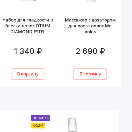
Набор для гладкости и
Массажер с дозатором
Н
блеска волос OTIUM
для роста волос Mr.
DIAMOND ESTEL
Volos
₽
₽
1 340
2 690
В корзину
В корзину
НОВИНКА
АКЦИЯ