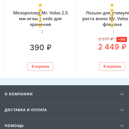
. Volos 2.5
Лосьон для стимуляции
Пенка д
кейс для
роста волос Mr. Volos 5% - 2
о
ния
флакона
увлажняю
1
2 577
₽
–
5
%
₽
2 449
₽
ину
В корзину
О КОМПАНИИ
ДОСТАВКА И ОПЛАТА
ПОМОЩЬ