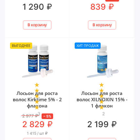
50 мл
₽
₽
1 290
839
В корзину
В корзину
ВЫГОДНЕЕ
ХИТ ПРОДАЖ
Лосьон для роста
Лосьон для роста
волос Kirktime 5% - 2
волос XILNOXIN 15% -
флакона
1 флакон
3
2
2 977
₽
–
5
%
₽
₽
2 829
2 199
1 415 / шт
₽