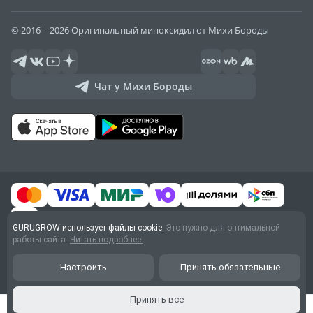
© 2016 – 2026 Оригинальный миноксидил от Михи Бороды
Чат у Михи Бороды
GURUGROW использует файлы cookie.
Это нужно для оптимальной
работы сайта.
Читать подробнее.
Договор оферты
Обработка персональных
Настроить
Принять обязательные
данных
Принять все