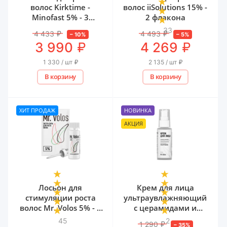
волос Kirktime -
волос iiSolutions 15% -
Minofast 5% - 3
2 флакона
флакона
33
4 433
₽
4 493
₽
–
10
%
–
5
%
₽
₽
3 990
4 269
1 330 / шт
₽
2 135 / шт
₽
В корзину
В корзину
ХИТ ПРОДАЖ
НОВИНКА
АКЦИЯ
Лосьон для
Крем для лица
стимуляции роста
ультраувлажняющий
волос Mr. Volos 5% - 1
с церамидами и
флакон
мочевиной Mr. Volos,
45
2
1 290
₽
–
35
%