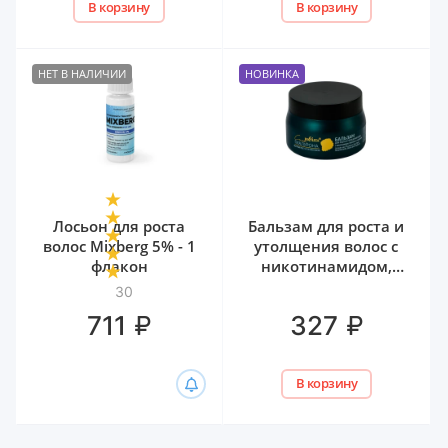
В корзину
В корзину
НЕТ В НАЛИЧИИ
НОВИНКА
Лосьон для роста
Бальзам для роста и
волос Mixberg 5% - 1
утолщения волос с
флакон
никотинамидом,
биотином и
30
гиалуроном Белита,
₽
₽
711
327
300 мл
В корзину