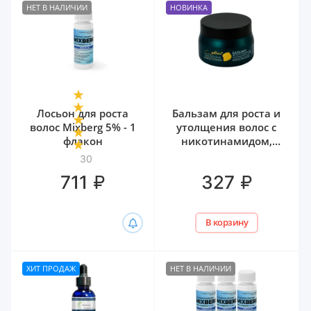
НЕТ В НАЛИЧИИ
НОВИНКА
Лосьон для роста
Бальзам для роста и
волос Mixberg 5% - 1
утолщения волос с
флакон
никотинамидом,
биотином и
30
гиалуроном Белита,
₽
₽
711
327
300 мл
В корзину
ХИТ ПРОДАЖ
НЕТ В НАЛИЧИИ