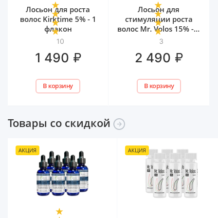
Лосьон для роста
Лосьон для
волос Kirktime 5% - 1
стимуляции роста
флакон
волос Mr. Volos 15% - 1
флакон
10
3
₽
₽
1 490
2 490
В корзину
В корзину
Товары со
скидкой
АКЦИЯ
АКЦИЯ