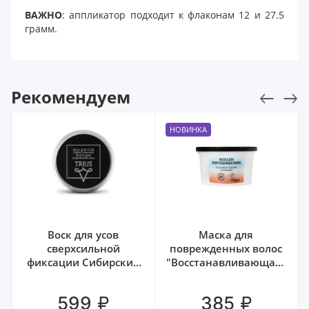
ВАЖНО
: аппликатор
подходит к флаконам
12 и 27.5
грамм.
Рекомендуем
НОВИНКА
Воск для усов
Маска для
сверхсильной
поврежденных волос
фиксации Сибирский
"Восстанавливающая"
лес Trius, 15 мл
Coconut yogurt Natura
Siberica, 250 мл
₽
₽
599
385