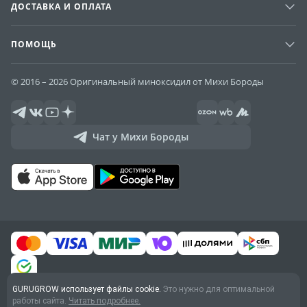
ДОСТАВКА И ОПЛАТА
ПОМОЩЬ
© 2016 – 2026 Оригинальный миноксидил от Михи Бороды
Чат у Михи Бороды
GURUGROW использует файлы cookie.
Это нужно для оптимальной
Договор оферты
работы сайта.
Читать подробнее.