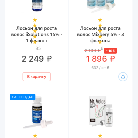
Лосьон для роста
Лосьон для роста
волос iiSolutions 15% -
волос Mixberg 5% - 3
1 флакон
флакона
85
6
2 106
₽
–
10
%
₽
₽
2 249
1 896
632 / шт
₽
В корзину
ХИТ ПРОДАЖ