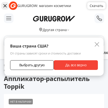
GURUGROW: магазин косметики
Скачать
;
Другая страна
Поиск по сайту
Ваша страна США?
АКЦИИ
НОВИНКИ
БРЕНДЫ
ЗАРАБОТАТЬ С НАМИ
ДОСТАВКА
ОПЛА
От страны зависят сроки и стоимость доставки
Выбрать другую
Да, все верно
Главная
Каталог товаров
Уход за волосами
Загустители /
камуфляж для волос
Аппликатор-распылитель Toppik
Аппликатор-распылитель
Toppik
НЕТ В НАЛИЧИИ