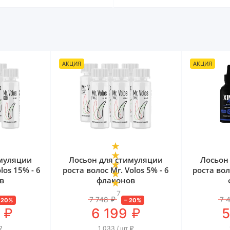
АКЦИЯ
АКЦИЯ
имуляции
Лосьон для стимуляции
Лосьон
los 15% - 6
роста волос Mr. Volos 5% - 6
роста вол
в
флаконов
7
7 748
₽
7 
–
20
%
–
20
%
₽
₽
6 199
5
₽
1 033 / шт
₽