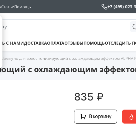
+7 (495) 023-
у
Статьи
Помощь
йту
ТЬ С НАМИ
ДОСТАВКА
ОПЛАТА
ОТЗЫВЫ
ПОМОЩЬ
ОТСЛЕДИТЬ 
Шампунь для волос тонизирующий с охлаждающим эффектом ALPHA PR
ющий с охлаждающим эффектом 
₽
835
В корзину