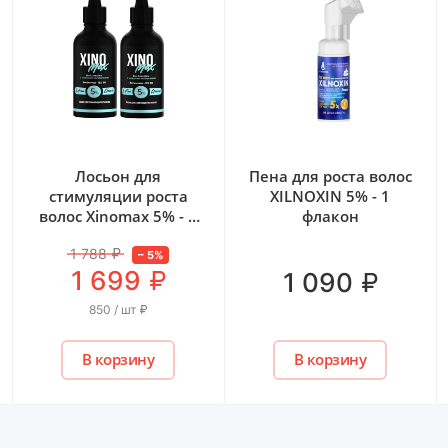
Лосьон для
Пена для роста волос
стимуляции роста
XILNOXIN 5% - 1
волос Xinomаx 5% - 2
флакон
флакона
1 788
₽
–
5
%
₽
1 699
₽
1 090
850 / шт
₽
В корзину
В корзину