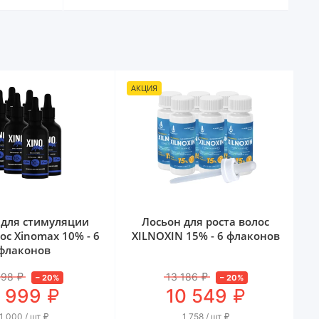
АКЦИЯ
А
 для стимуляции
Лосьон для роста волос
ос Xinomаx 10% - 6
XILNOXIN 15% - 6 флаконов
флаконов
498
₽
13 186
₽
–
20
%
–
20
%
₽
₽
 999
10 549
1 000 / шт
₽
1 758 / шт
₽