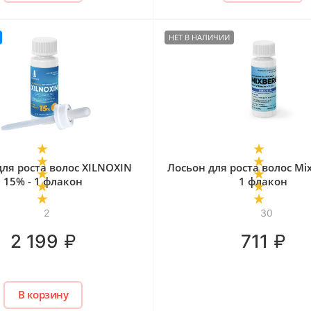
НЕТ В НАЛИЧИИ
для роста волос XILNOXIN
Лосьон для роста волос Mix
15% - 1 флакон
1 флакон
2
30
₽
₽
2 199
711
В корзину