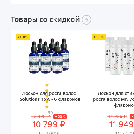
Товары со
скидкой
АКЦИЯ
АКЦИЯ
Лосьон для роста волос
Лосьон для ст
iiSolutions 15% - 6 флаконов
роста волос Mr. Vo
флаконо
50
13 498
₽
14 936
₽
–
20
%
₽
10 799
11 949
1 800 / шт
₽
1 992 / шт