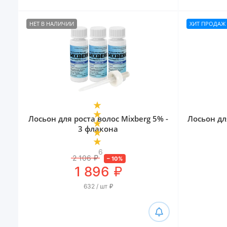
НЕТ В НАЛИЧИИ
ХИТ ПРОДАЖ
Лосьон для роста волос Mixberg 5% -
Лосьон для
3 флакона
6
2 106
₽
–
10
%
₽
1 896
632 / шт
₽