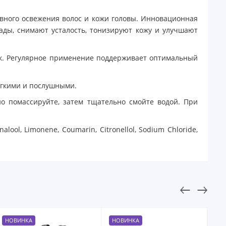
ного освежения волос и кожи головы. Инновационная
ады, снимают усталость, тонизируют кожу и улучшают
ск. Регулярное применение поддерживает оптимальный
мягкими и послушными.
о помассируйте, затем тщательно смойте водой. При
lool, Limonene, Coumarin, Citronellol, Sodium Chloride,
НОВИНКА
НОВИНКА
Н