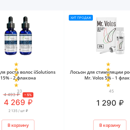
ХИТ ПРОДАЖ
ля роста волос iiSolutions
Лосьон для стимуляции ро
15% - 2 флакона
Mr. Volos 5% - 1 фла
33
45
4 493
₽
–
5
%
₽
4 269
₽
1 290
2 135 / шт
₽
В корзину
В корзину