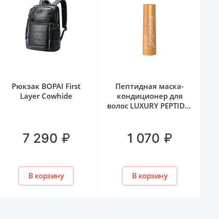
Рюкзак BOPAI First
Пептидная маска-
Layer Cowhide
кондиционер для
M
волос LUXURY PEPTIDES
HAUTE COUTURE ESTEL,
250 мл
₽
₽
7 290
1 070
В корзину
В корзину