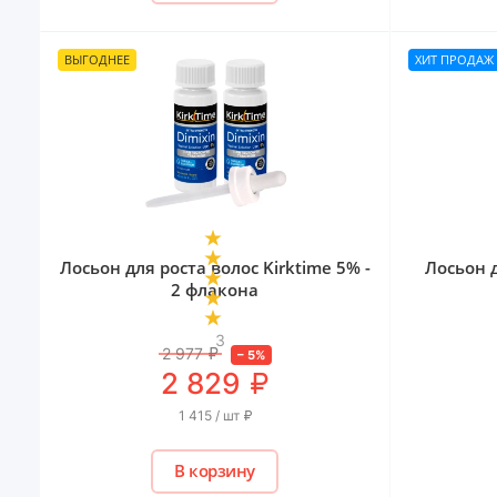
ВЫГОДНЕЕ
ХИТ ПРОДАЖ
Лосьон для роста волос Kirktime 5% -
Лосьон 
2 флакона
3
2 977
₽
–
5
%
₽
2 829
1 415 / шт
₽
В корзину