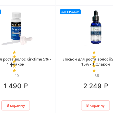
ХИТ ПРОДАЖ
 роста волос Kirktime 5% -
Лосьон для роста волос iiS
1 флакон
15% - 1 флакон
10
85
₽
₽
1 490
2 249
В корзину
В корзину