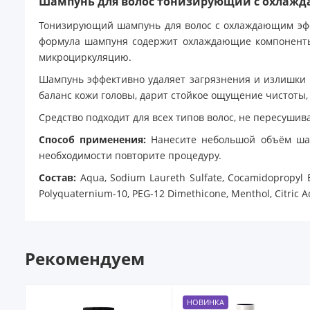
Шампунь для волос тонизирующий с охлажд
Тонизирующий шампунь для волос с охлаждающим эфф
формула шампуня содержит охлаждающие компоненты (
микроциркуляцию.
Шампунь эффективно удаляет загрязнения и излишки 
баланс кожи головы, дарит стойкое ощущение чистоты, 
Средство подходит для всех типов волос, не пересушив
Способ применения:
Нанесите небольшой объём шамп
необходимости повторите процедуру.
Состав:
Aqua, Sodium Laureth Sulfate, Cocamidopropyl Be
Polyquaternium-10, PEG-12 Dimethicone, Menthol, Citric Ac
Рекомендуем
НОВИНКА