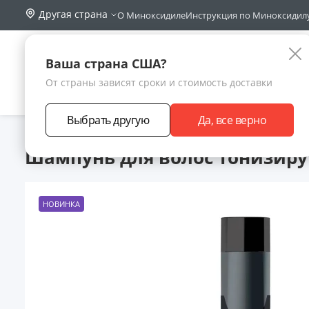
Другая страна
О Миноксидиле
Инструкция по Миноксидил
Поиск по са
Каталог
Ваша страна США?
От страны зависят сроки и стоимость доставки
АКЦИИ
НОВИНКИ
БРЕНДЫ
ЗАРАБОТА
Выбрать другую
Да, все верно
Главная
Каталог товаров
Уход за волосами
Шампунь
Шампунь для волос тонизиру
НОВИНКА