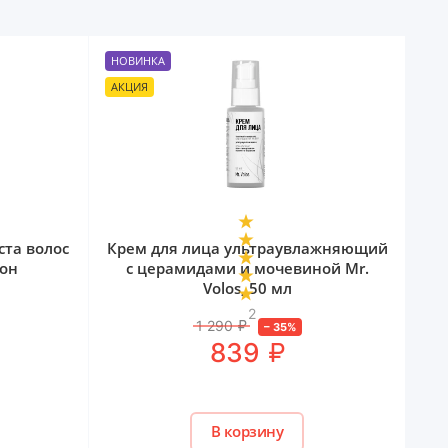
НОВИНКА
АКЦИЯ
ста волос
Крем для лица ультраувлажняющий
кон
с церамидами и мочевиной Mr.
Volos, 50 мл
2
1 290
₽
–
35
%
₽
839
В корзину