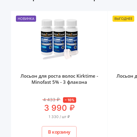
НОВИНКА
ВЫГОДНЕЕ
Лосьон для роста волос Kirktime -
Лосьон д
Minofast 5% - 3 флакона
4 433
₽
–
10
%
₽
3 990
1 330 / шт
₽
В корзину