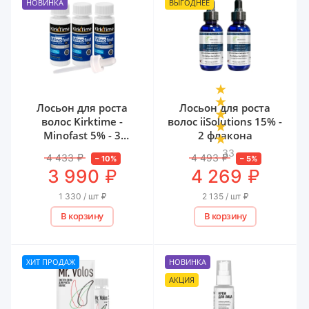
НОВИНКА
ВЫГОДНЕЕ
Лосьон для роста
Лосьон для роста
волос Kirktime -
волос iiSolutions 15% -
Minofast 5% - 3
2 флакона
флакона
33
4 433
₽
4 493
₽
–
10
%
–
5
%
₽
₽
3 990
4 269
1 330 / шт
₽
2 135 / шт
₽
В корзину
В корзину
ХИТ ПРОДАЖ
НОВИНКА
АКЦИЯ