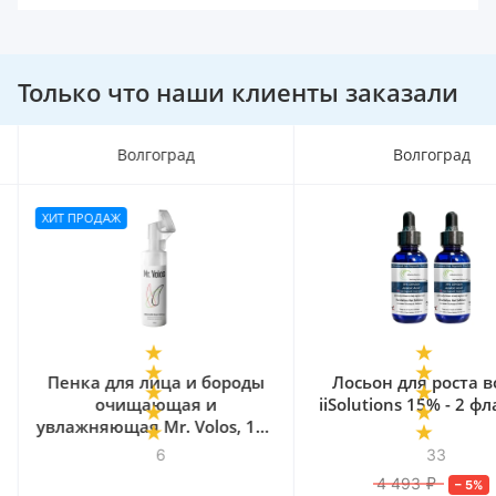
Только что наши клиенты заказали
Волгоград
Волгоград
ХИТ ПРОДАЖ
Пенка для лица и бороды
Лосьон для роста в
очищающая и
iiSolutions 15% - 2 ф
увлажняющая Mr. Volos, 160
мл
6
33
4 493
₽
–
5
%