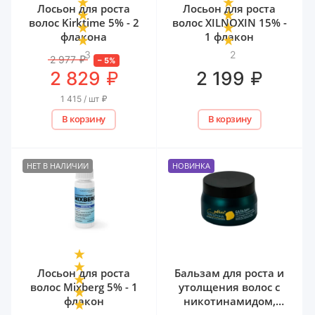
Лосьон для роста
Лосьон для роста
волос Kirktime 5% - 2
волос XILNOXIN 15% -
флакона
1 флакон
3
2
2 977
₽
–
5
%
₽
₽
2 829
2 199
1 415 / шт
₽
В корзину
В корзину
НЕТ В НАЛИЧИИ
НОВИНКА
Лосьон для роста
Бальзам для роста и
волос Mixberg 5% - 1
утолщения волос с
флакон
никотинамидом,