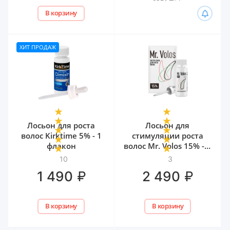
В корзину
ХИТ ПРОДАЖ
Лосьон для роста
Лосьон для
волос Kirktime 5% - 1
стимуляции роста
флакон
волос Mr. Volos 15% - 1
флакон
10
3
₽
₽
1 490
2 490
В корзину
В корзину