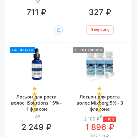
биотином и
30
гиалуроном Белита,
₽
₽
711
327
300 мл
В корзину
ХИТ ПРОДАЖ
НЕТ В НАЛИЧИИ
Лосьон для роста
Лосьон для роста
волос iiSolutions 15% -
волос Mixberg 5% - 3
1 флакон
флакона
85
6
2 106
₽
–
10
%
₽
₽
2 249
1 896
632 / шт
₽