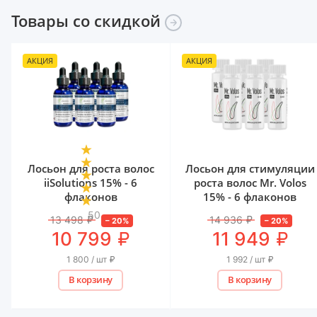
Товары со
скидкой
АКЦИЯ
АКЦИЯ
Лосьон для роста волос
Лосьон для стимуляции
iiSolutions 15% - 6
роста волос Mr. Volos
флаконов
15% - 6 флаконов
50
13 498
₽
14 936
₽
–
20
%
–
20
%
₽
₽
10 799
11 949
1 800 / шт
₽
1 992 / шт
₽
В корзину
В корзину