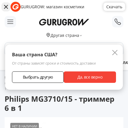
GURUGROW: магазин косметики
Скачать
;
Другая страна
Поиск по сайту
Ваша страна США?
АКЦИИ
НОВИНКИ
БРЕНДЫ
ЗАРАБОТАТЬ С НАМИ
ДОСТАВКА
ОПЛА
От страны зависят сроки и стоимость доставки
Выбрать другую
Да, все верно
Главная
Каталог товаров
Уход за бородой
Шейверы, триммеры,
машинки для стрижки бороды и волос
Philips MG3710/15 - триммер 6 в
1
Philips MG3710/15 - триммер
6 в 1
НЕТ В НАЛИЧИИ