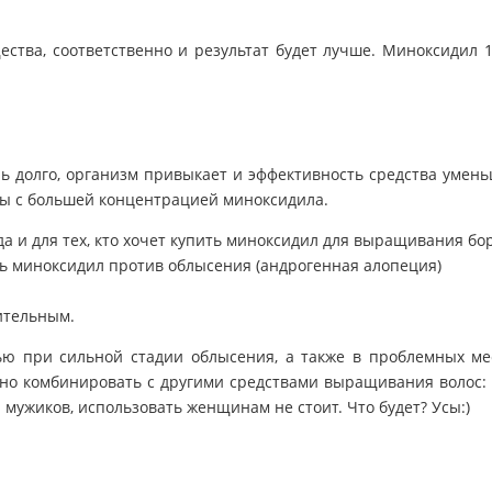
ества, соответственно и результат будет лучше. Миноксидил
ь долго, организм привыкает и эффективность средства уменьш
ты с большей концентрацией миноксидила.
да и для тех, кто хочет купить миноксидил для выращивания б
ать миноксидил против облысения (андрогенная алопеция)
лительным.
ю при сильной стадии облысения, а также в проблемных мест
но комбинировать с другими средствами выращивания волос:
я мужиков, использовать женщинам не стоит. Что будет? Усы:)