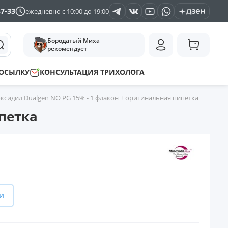
37-33
ежедневно с 10:00 до 19:00
Бородатый Миха
рекомендует
ПОСЫЛКУ
КОНСУЛЬТАЦИЯ ТРИХОЛОГА
сидил Dualgen NO PG 15% - 1 флакон + оригинальная пипетка
петка
и