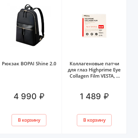
Н
Рюкзак BOPAI Shine 2.0
Коллагеновые патчи
для глаз Highprime Eye
L
Collagen Film VESTA, 5
CO
шт
₽
₽
4 990
1 489
В корзину
В корзину