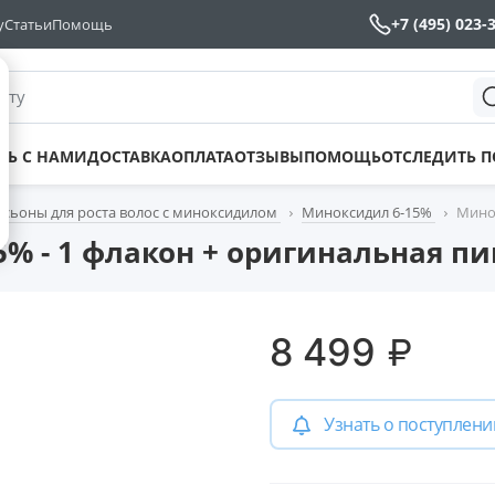
+7 (495) 023-
у
Статьи
Помощь
йту
ТЬ С НАМИ
ДОСТАВКА
ОПЛАТА
ОТЗЫВЫ
ПОМОЩЬ
ОТСЛЕДИТЬ 
сьоны для роста волос с миноксидилом
Миноксидил 6-15%
Минок
% - 1 флакон + оригинальная пи
₽
8 499
Узнать о поступлени