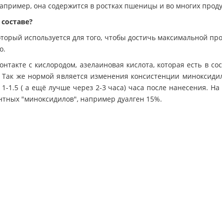
 Например, она содержится в ростках пшеницы и во многих прод
 составе?
оторый используется для того, чтобы достичь максимальной про
о.
контакте с кислородом, азелаиновая кислота, которая есть в со
о. Так же нормой является изменения консистенции миноксидил
-1.5 ( а ещё лучше через 2-3 часа) часа после нанесения. На 
нтных "миноксидилов", например дуалген 15%.