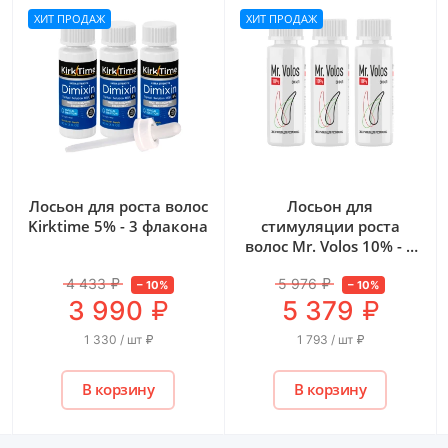
ХИТ ПРОДАЖ
ХИТ ПРОДАЖ
Лосьон для роста волос
Лосьон для
Kirktime 5% - 3 флакона
стимуляции роста
волос Mr. Volos 10% - 3
флакона
4 433
₽
5 976
₽
–
10
%
–
10
%
₽
₽
3 990
5 379
1 330 / шт
₽
1 793 / шт
₽
В корзину
В корзину