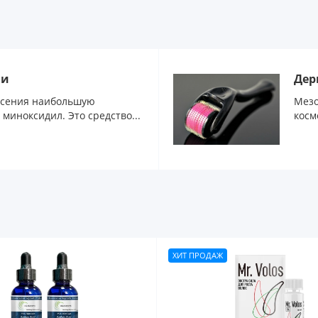
ии
Дер
ысения наибольшую
Мезо
миноксидил. Это средство...
косм
м...
ХИТ ПРОДАЖ