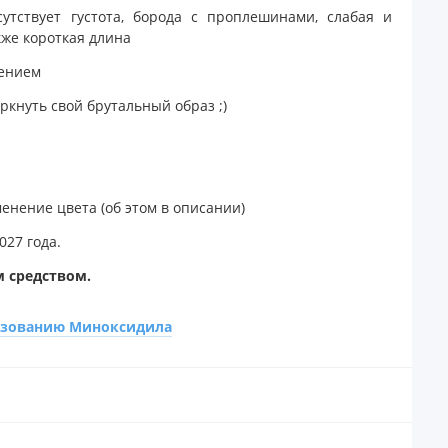
сутствует густота, борода с проплешинами, слабая и
кже короткая длина
сением
еркнуть свой брутальный образ ;)
енение цвета (об этом в описании)
027 года.
м средством.
ьзованию Миноксидила