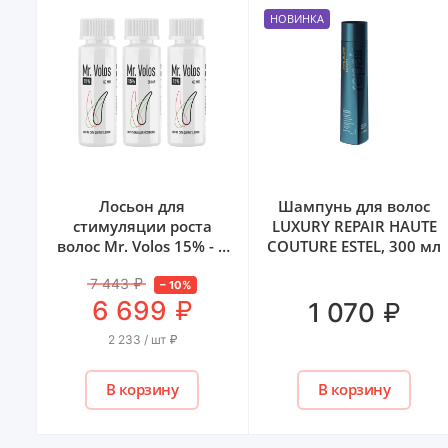
НОВИНКА
 и
Лосьон для
Шампунь для волос
»,
стимуляции роста
LUXURY REPAIR HAUTE
r,
волос Mr. Volos 15% - 3
COUTURE ESTEL, 300 мл
флакона
7 443
₽
–
10
%
₽
6 699
₽
1 070
2 233 / шт
₽
В корзину
В корзину