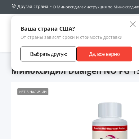
Другая страна
О Миноксидиле
Инструкция по Миноксидил
Поиск по са
Каталог
Ваша страна США?
От страны зависят сроки и стоимость доставки
АКЦИИ
НОВИНКИ
БРЕНДЫ
ЗАРАБОТА
Выбрать другую
Да, все верно
Главная
Каталог товаров
Миноксидил для роста волос
Ло
Миноксидил Dualgen NO PG 15
НЕТ В НАЛИЧИИ