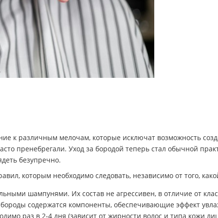
мание к различным мелочам, которые исключат возможность соз
асто пренебрегали. Уход за бородой теперь стал обычной практ
деть безупречно.
равил, которым необходимо следовать, независимо от того, как
ьными шампунями. Их состав не агрессивен, в отличие от кла
я бороды содержатся компоненты, обеспечивающие эффект увл
димо раз в 2-4 дня (зависит от жирности волос и типа кожи ли