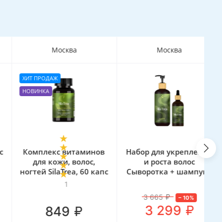
Москва
Москва
ХИТ ПРОДАЖ
3
НОВИНКА
Комплекс витаминов
Набор для укрепления
М
для кожи, волос,
и роста волос
ногтей SilaTrea, 60 капс
Сыворотка + шампунь
SilaTrea
1
3 665
₽
–
10
%
₽
3 299
₽
849