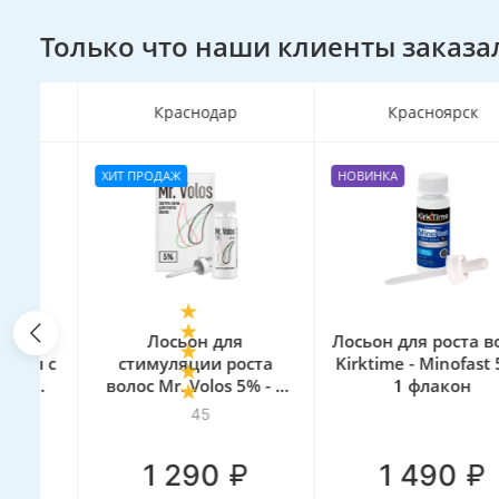
Только что наши клиенты заказа
Краснодар
Красноярск
ХИТ ПРОДАЖ
НОВИНКА
я
Лосьон для
Лосьон для роста волос
ы с
стимуляции роста
Kirktime - Minofast 5% -
волос Mr. Volos 5% - 1
1 флакон
флакон
45
₽
₽
1 290
1 490