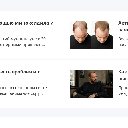
мощью миноксидила и
Акт
зач
ретий мужчина уже к 30-
Воло
 с первыми проявлен...
насл
 есть проблемы с
Как
выг
торые в солнечном свете
Прак
екая внимание окру...
межд