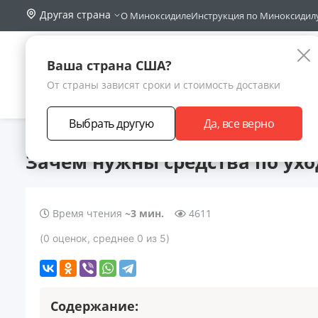
Другая страна
О Миноксидиле
Инструкция по Миноксидил
Поиск по са
Каталог
Ваша страна США?
От страны зависят сроки и стоимость доставки
АКЦИИ
НОВИНКИ
БРЕНДЫ
ЗАРАБОТА
Выбрать другую
Да, все верно
Главная
Статьи
Зачем нужны средства по уходу за бородой
Зачем нужны средства по ухо
Время чтения
~3 мин.
4611
(
0
оценок
, среднее
0
из 5
)
Содержание: