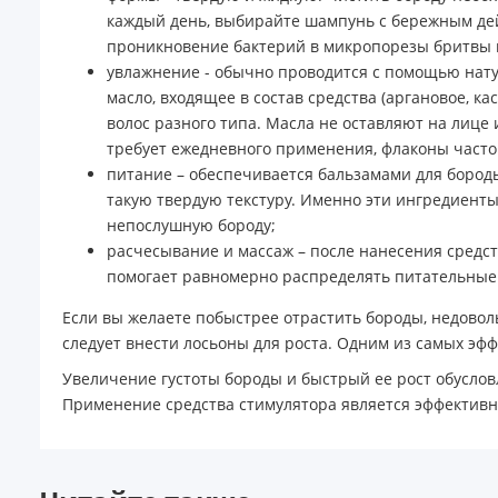
каждый день, выбирайте шампунь с бережным дей
проникновение бактерий в микропорезы бритвы 
увлажнение - обычно проводится с помощью натур
масло, входящее в состав средства (аргановое, ка
волос разного типа. Масла не оставляют на лице 
требует ежедневного применения, флаконы часто
питание – обеспечивается бальзамами для бороды
такую твердую текстуру. Именно эти ингредиент
непослушную бороду;
расчесывание и массаж – после нанесения средс
помогает равномерно распределять питательные с
Если вы желаете побыстрее отрастить бороды, недоволь
следует внести лосьоны для роста. Одним из самых эф
Увеличение густоты бороды и быстрый ее рост обусло
Применение средства стимулятора является эффективн