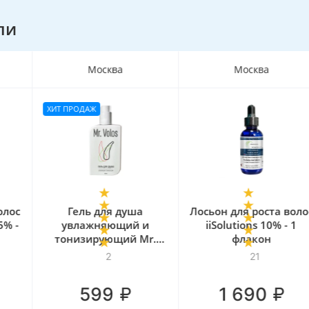
ли
Москва
Москва
ХИТ ПРОДАЖ
Гель для душа
Лосьон для роста волос
увлажняющий и
iiSolutions 10% - 1
тонизирующий Mr.
флакон
Volos, 250 мл
2
21
₽
₽
599
1 690