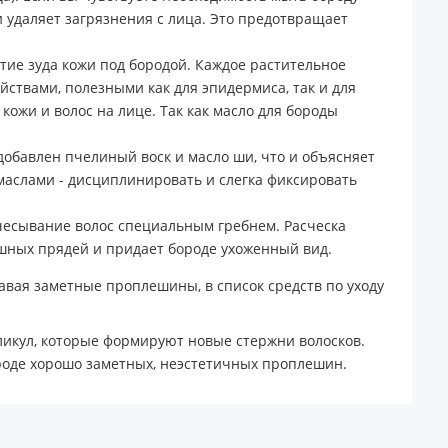
удаляет загрязнения с лица. Это предотвращает
тие зуда кожи под бородой. Каждое растительное
ойствами, полезными как для эпидермиса, так и для
кожи и волос на лице. Так как масло для бороды
добавлен пчелиный воск и масло ши, что и объясняет
аслами - дисциплинировать и слегка фиксировать
чесывание волос специальным гребнем. Расческа
ушных прядей и придает бороде ухоженный вид.
давая заметные проплешины, в список средств по уходу
ликул, которые формируют новые стержни волосков.
роде хорошо заметных, неэстетичных проплешин.