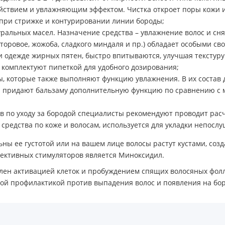
ствием и увлажняющим эффектом. Чистка откроет поры кожи и 
при стрижке и контурировании линии бороды;
альных масел. Назначение средства – увлажнение волос и сня
сторовое, жожоба, сладкого миндаля и пр.) обладает особыми св
и одежде жирных пятен, быстро впитываются, улучшая текстуру 
 комплектуют пипеткой для удобного дозирования;
, которые также выполняют функцию увлажнения. В их состав 
ы придают бальзаму дополнительную функцию по сравнению с м
тв по уходу за бородой специалисты рекомендуют проводит рас
редства по коже и волосам, используется для укладки непосл
ны ее густотой или на вашем лице волосы растут кустами, соз
фективных стимуляторов является Миноксидил.
влен активацией клеток и пробуждением спящих волосяных фол
ой профилактикой против выпадения волос и появления на бо