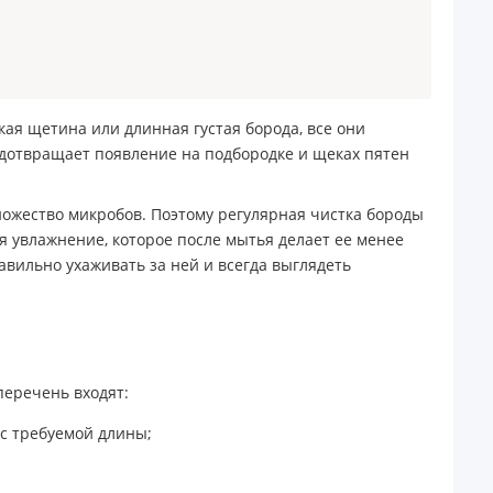
ткая щетина или длинная густая борода, все они
редотвращает появление на подбородке и щеках пятен
множество микробов. Поэтому регулярная чистка бороды
я увлажнение, которое после мытья делает ее менее
авильно ухаживать за ней и всегда выглядеть
перечень входят:
с требуемой длины;