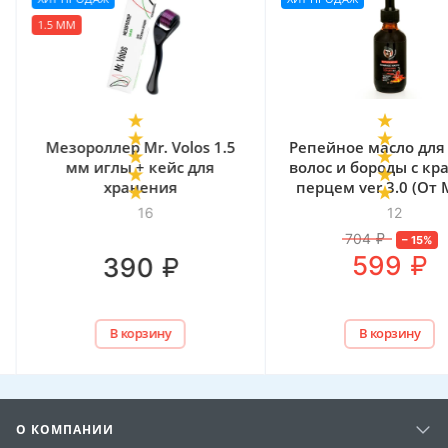
Репейное масло для роста
Лосьон для стимул
волос и бороды с красным
роста волос Mr. Volos
перцем ver.3.0 (От Михи
флакон
Бороды)
12
45
704
₽
–
15
%
₽
599
₽
1 290
В корзину
В корзину
О КОМПАНИИ