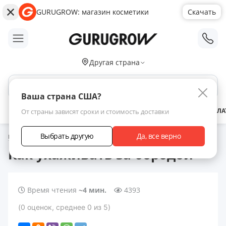
GURUGROW: магазин косметики
Скачать
;
Другая страна
Поиск по сайту
Ваша страна США?
АКЦИИ
НОВИНКИ
БРЕНДЫ
ЗАРАБОТАТЬ С НАМИ
ДОСТАВКА
ОПЛА
От страны зависят сроки и стоимость доставки
Выбрать другую
Да, все верно
Главная
Статьи
Как ухаживать за бородой
Как ухаживать за бородой
Время чтения
~4 мин.
4393
(
0
оценок
, среднее
0
из 5
)