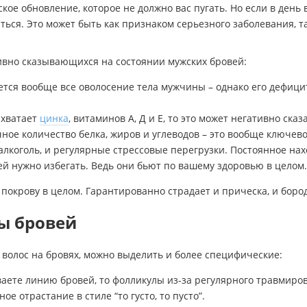
е обновление, которое не должно вас пугать. Но если в день 
ься. Это может быть как признаком серьезного заболевания, так
ивно сказывающихся на состоянии мужских бровей:
ется вообще все оволосение тела мужчины – однако его дефици
 хватает
цинка
, витаминов А, Д и Е, то это может негативно ска
ное количество белка, жиров и углеводов – это вообще ключево
лкоголь, и регулярные стрессовые перегрузки. Постоянное на
ей нужно избегать. Ведь они бьют по вашему здоровью в целом.
покрову в целом. Гарантированно страдает и прическа, и боро
ы бровей
волос на бровях, можно выделить и более специфические:
аете линию бровей, то фолликулы из-за регулярного травмир
е отрастание в стиле “то густо, то пусто”.