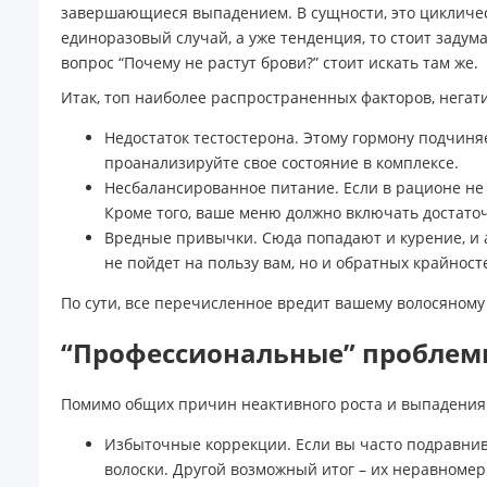
завершающиеся выпадением. В сущности, это циклическо
единоразовый случай, а уже тенденция, то стоит задумат
вопрос “Почему не растут брови?” стоит искать там же.
Итак, топ наиболее распространенных факторов, негат
Недостаток тестостерона. Этому гормону подчиня
проанализируйте свое состояние в комплексе.
Несбалансированное питание. Если в рационе не
Кроме того, ваше меню должно включать достаточ
Вредные привычки. Сюда попадают и курение, и а
не пойдет на пользу вам, но и обратных крайност
По сути, все перечисленное вредит вашему волосяному 
“Профессиональные” проблем
Помимо общих причин неактивного роста и выпадения 
Избыточные коррекции. Если вы часто подравнив
волоски. Другой возможный итог – их неравномерно