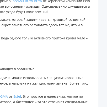
пример,
лосьон Brow Brow
от корейской компании Pelo
щие волосяные луковицы. Одновременно улучшается и
ого ухода будет комплексный.
флакон, который завинчивается крышкой со щеткой –
крет заметного результата здесь тот же, что и в
едь одного только активного притока крови мало –
екающих в организме.
 задачи можно использовать специализированные
ое, а нагрузка на желудок минимальна. Более того,
IGMA
от
Estel
. Это простое в нанесении, мягкое по
атовое, а блестящее – за это отвечают специальные