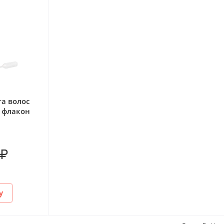
та волос
1 флакон
₽
у