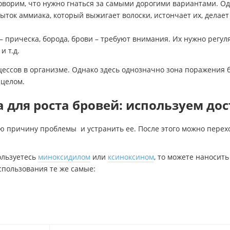
ворим, что нужно гнаться за самыми дорогими вариантами. Од
збыток аммиака, который выжигает волоски, истончает их, дела
 – прическа, борода, брови – требуют внимания. Их нужно регу
 т.д.
цессов в организме. Однако здесь однозначно зона поражения 
 целом.
 для роста бровей: используем до
 причину проблемы и устранить ее. После этого можно перехо
ользуетесь
миноксидилом
или
ксиноксином
, то можете наносит
спользования те же самые: