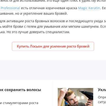
жности для использования, это еще один плюс к удобству испо
Professional
есть отличная коричневая краска
Magic Keratin
. Е
ашивание, но и укрепление ваших бровей.
для активации роста бровных волосков и последующего ухода з
 мойте брови с гелем для умывания или мягким шампунем. Есл
ька. Но это лучше доверить специалистам.
Купить Лосьон для усиления роста бровей
ак сохранить волосы
Укл
Опря
ситу
 стимуляторами роста