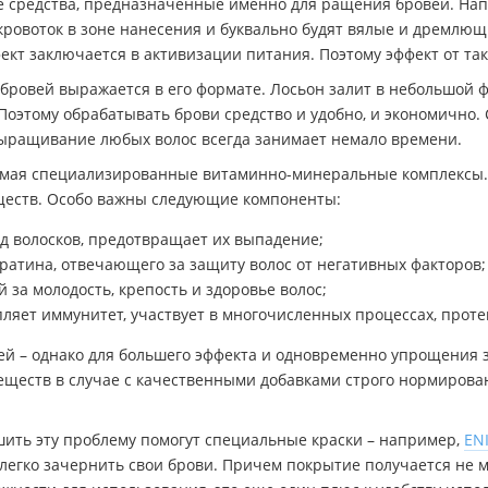
е средства, предназначенные именно для ращения бровей. На
 кровоток в зоне нанесения и буквально будят вялые и дремлю
кт заключается в активизации питания. Поэтому эффект от так
 бровей выражается в его формате. Лосьон залит в небольшой 
этому обрабатывать брови средство и удобно, и экономично. Се
 выращивание любых волос всегда занимает немало времени.
мая специализированные витаминно-минеральные комплексы. В
ществ. Особо важны следующие компоненты:
ид волосков, предотвращает их выпадение;
ратина, отвечающего за защиту волос от негативных факторов;
за молодость, крепость и здоровье волос;
епляет иммунитет, участвует в многочисленных процессах, прот
ей – однако для большего эффекта и одновременно упрощения
еществ в случае с качественными добавками строго нормированн
решить эту проблему помогут специальные краски – например,
EN
 легко зачернить свои брови. Причем покрытие получается не м