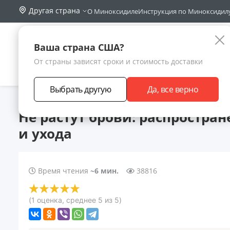
Другая страна
О Миноксидиле
Инструкция по Миноксидил
Поиск по са
Каталог
Ваша страна США?
От страны зависят сроки и стоимость доставки
АКЦИИ
НОВИНКИ
БРЕНДЫ
ЗАРАБОТА
Выбрать другую
Да, все верно
Главная
Статьи
Не растут брови: распространенные причин
Не растут брови: распростра
и ухода
Время чтения
~6 мин.
38816
(
1
оценка
, среднее
5
из 5
)