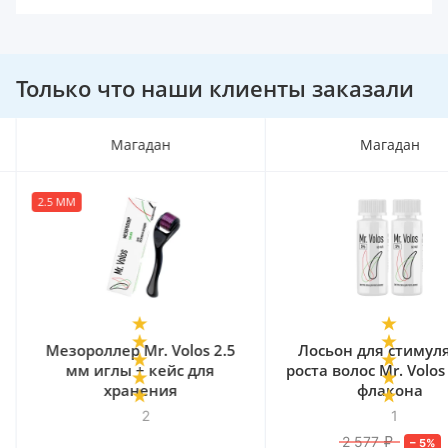
Только что наши клиенты заказали
Магадан
Магадан
2.5 ММ
Мезороллер Mr. Volos 2.5
Лосьон для стимул
мм иглы + кейс для
роста волос Mr. Volos
хранения
флакона
2
1
2 577
₽
–
5
%