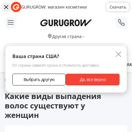
GURUGROW: магазин косметики
Скачать
;
Другая страна
Поиск по сайту
Ваша страна США?
АКЦИИ
НОВИНКИ
БРЕНДЫ
ЗАРАБОТАТЬ С НАМИ
ДОСТАВКА
ОПЛА
От страны зависят сроки и стоимость доставки
Выбрать другую
Да, все верно
Главная
Статьи
Какие виды выпадения волос существуют у
женщин
Какие виды выпадения
волос существуют у
женщин