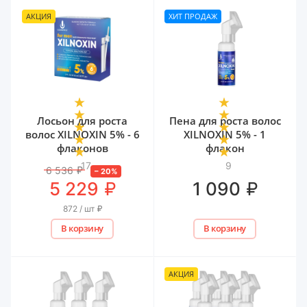
АКЦИЯ
ХИТ ПРОДАЖ
Лосьон для роста
Пена для роста волос
волос XILNOXIN 5% - 6
XILNOXIN 5% - 1
флаконов
флакон
17
9
6 536
₽
–
20
%
₽
₽
5 229
1 090
872 / шт
₽
В корзину
В корзину
АКЦИЯ