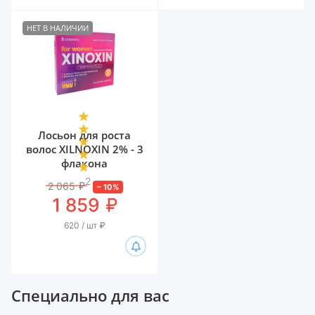
НЕТ В НАЛИЧИИ
Лосьон для роста
волос XILNOXIN 2% - 3
флакона
2
2 065
₽
–
10
%
₽
1 859
620 / шт
₽
Специально для вас