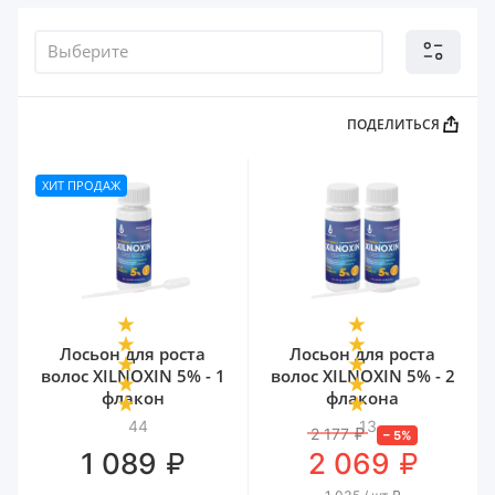
Выберите
ПОДЕЛИТЬСЯ
ХИТ ПРОДАЖ
Лосьон для роста
Лосьон для роста
волос XILNOXIN 5% - 1
волос XILNOXIN 5% - 2
флакон
флакона
44
13
2 177
₽
–
5
%
₽
₽
1 089
2 069
₽