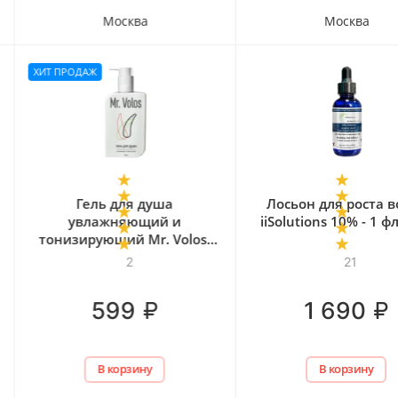
Москва
Москва
ХИТ ПРОДАЖ
Гель для душа
Лосьон для роста в
увлажняющий и
iiSolutions 10% - 1 
тонизирующий Mr. Volos,
250 мл
2
21
₽
₽
599
1 690
В корзину
В корзину