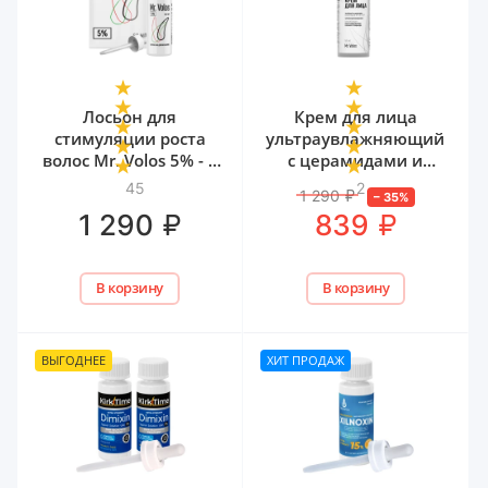
Лосьон для
Крем для лица
стимуляции роста
ультраувлажняющий
волос Mr. Volos 5% - 1
с церамидами и
флакон
мочевиной Mr. Volos,
45
2
1 290
₽
–
35
%
50 мл
₽
₽
1 290
839
В корзину
В корзину
ВЫГОДНЕЕ
ХИТ ПРОДАЖ