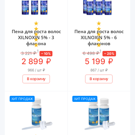
Пена для роста волос
Пена для роста волос
XILNOXIN 5% - 3
XILNOXIN 5% - 6
флакона
флаконов
1
1
3 221
₽
6 498
₽
–
10
%
–
20
%
₽
₽
2 899
5 199
966 / шт
₽
867 / шт
₽
В корзину
В корзину
ХИТ ПРОДАЖ
ХИТ ПРОДАЖ