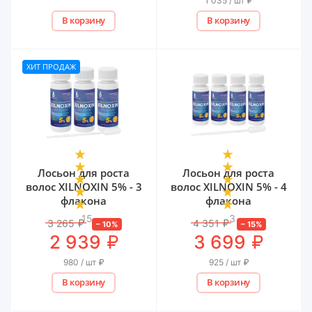
1 035 / шт
В корзину
В корзину
ХИТ ПРОДАЖ
Лосьон для роста
Лосьон для роста
волос XILNOXIN 5% - 3
волос XILNOXIN 5% - 4
флакона
флакона
15
3
3 265
₽
4 351
₽
–
10
%
–
15
%
₽
₽
2 939
3 699
980 / шт
₽
925 / шт
₽
В корзину
В корзину