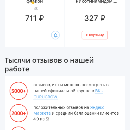
флакон
никотинамидом,
биотином и
30
гиалуроном Белита,
₽
₽
711
327
300 мл
В корзину
Тысячи отзывов о нашей
работе
отзывов, их ты можешь посмотреть в
5000+
нашей официальной группе в
ВК -
GURUGROW.
положительных отзывов на
Яндекс
2000+
Маркете
и средний балл оценки клиентов
4,9 из 5!