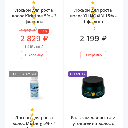
Лосьон для роста
Лосьон для роста
волос Kirktime 5% - 2
волос XILNOXIN 15% -
флакона
1 флакон
3
2
2 977
₽
–
5
%
₽
₽
2 829
2 199
1 415 / шт
₽
В корзину
В корзину
НЕТ В НАЛИЧИИ
НОВИНКА
Лосьон для роста
Бальзам для роста и
волос Mixberg 5% - 1
утолщения волос с