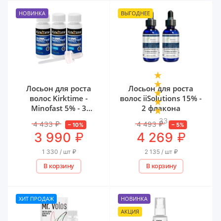
НОВИНКА
ВЫГОДНЕЕ
Лосьон для роста
Лосьон для роста
волос Kirktime -
волос iiSolutions 15% -
Minofast 5% - 3
2 флакона
флакона
33
4 433
₽
4 493
₽
–
10
%
–
5
%
₽
₽
3 990
4 269
1 330 / шт
₽
2 135 / шт
₽
В корзину
В корзину
ХИТ ПРОДАЖ
НОВИНКА
АКЦИЯ