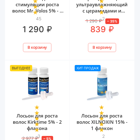
стимуляции роста
ультраувлажняющий
волос Mr. Volos 5% - 1
с церамидами и
флакон
мочевиной Mr. Volos,
45
2
1 290
₽
–
35
%
50 мл
₽
₽
1 290
839
В корзину
В корзину
ВЫГОДНЕЕ
ХИТ ПРОДАЖ
Лосьон для роста
Лосьон для роста
волос Kirktime 5% - 2
волос XILNOXIN 15% -
флакона
1 флакон
3
2
2 977
₽
–
5
%