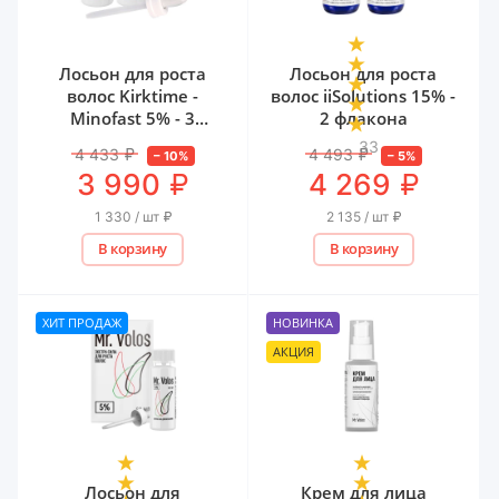
Лосьон для роста
Лосьон для роста
волос Kirktime -
волос iiSolutions 15% -
Minofast 5% - 3
2 флакона
флакона
33
4 433
₽
4 493
₽
–
10
%
–
5
%
₽
₽
3 990
4 269
1 330 / шт
₽
2 135 / шт
₽
В корзину
В корзину
ХИТ ПРОДАЖ
НОВИНКА
АКЦИЯ
Лосьон для
Крем для лица