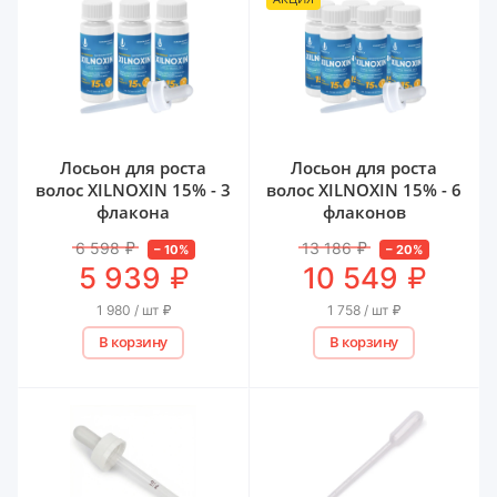
Лосьон для роста
Лосьон для роста
волос XILNOXIN 15% - 3
волос XILNOXIN 15% - 6
флакона
флаконов
6 598
₽
13 186
₽
–
10
%
–
20
%
₽
₽
5 939
10 549
1 980 / шт
₽
1 758 / шт
₽
В корзину
В корзину