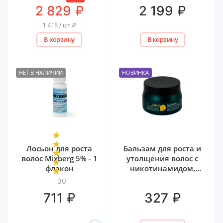
₽
₽
2 829
2 199
1 415 / шт
₽
В корзину
В корзину
НЕТ В НАЛИЧИИ
НОВИНКА
Лосьон для роста
Бальзам для роста и
волос Mixberg 5% - 1
утолщения волос с
флакон
никотинамидом,
биотином и
30
гиалуроном Белита,
₽
₽
711
327
300 мл