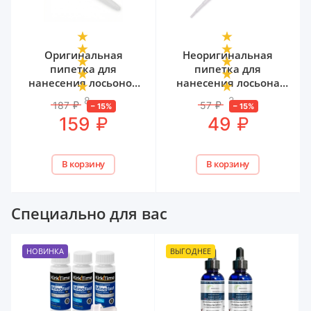
Оригинальная
Неоригинальная
пипетка для
пипетка для
нанесения лосьонов
нанесения лосьона
для роста волос
для роста волос
8
2
187
₽
57
₽
–
15
%
–
15
%
₽
₽
159
49
В корзину
В корзину
Специально для вас
НОВИНКА
ВЫГОДНЕЕ