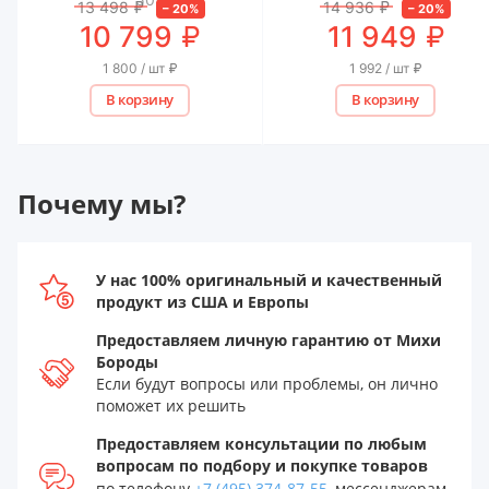
13 498
₽
14 936
₽
–
20
%
–
20
%
₽
₽
10 799
11 949
1 800 / шт
₽
1 992 / шт
₽
В корзину
В корзину
Почему мы?
У нас 100% оригинальный и качественный
продукт из США и Европы
Предоставляем личную гарантию от Михи
Бороды
Если будут вопросы или проблемы, он лично
поможет их решить
Предоставляем консультации по любым
вопросам по подбору и покупке товаров
по телефону
+7 (495) 374-87-55
, мессенджерам