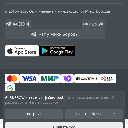
© 2016 – 2026 Оригинальный миноксидил от Михи Бороды
Чат у Михи Бороды
GURUGROW использует файлы cookie.
Это нужно для оптимальной
Договор оферты
работы сайта.
Читать подробнее.
Обработка персональных
данных
Настроить
Принять обязательные
Принять все