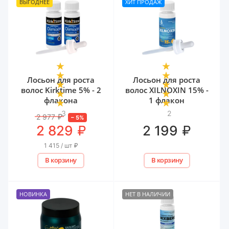
ВЫГОДНЕЕ
ХИТ ПРОДАЖ
Лосьон для роста
Лосьон для роста
волос Kirktime 5% - 2
волос XILNOXIN 15% -
флакона
1 флакон
3
2
2 977
₽
–
5
%
₽
₽
2 829
2 199
1 415 / шт
₽
В корзину
В корзину
НОВИНКА
НЕТ В НАЛИЧИИ