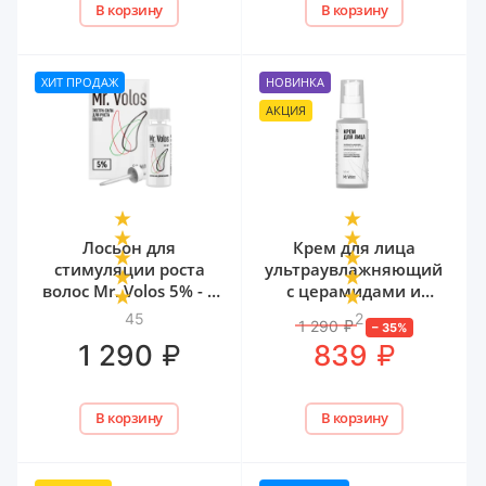
В корзину
В корзину
ХИТ ПРОДАЖ
НОВИНКА
АКЦИЯ
Лосьон для
Крем для лица
стимуляции роста
ультраувлажняющий
волос Mr. Volos 5% - 1
с церамидами и
флакон
мочевиной Mr. Volos,
45
2
1 290
₽
–
35
%
50 мл
₽
₽
1 290
839
В корзину
В корзину