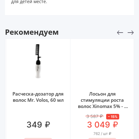
для детей месте.
Рекомендуем
Расческа-дозатор для
Лосьон для
волос Mr. Volos, 60 мл
стимуляции роста
волос Xinomаx 5% - 4
флакона
3 587
₽
–
15
%
₽
₽
349
3 049
762 / шт
₽