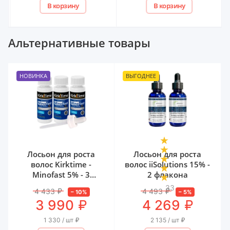
В корзину
В корзину
Альтернативные товары
НОВИНКА
ВЫГОДНЕЕ
Лосьон для роста
Лосьон для роста
волос Kirktime -
волос iiSolutions 15% -
Minofast 5% - 3
2 флакона
флакона
33
4 433
₽
4 493
₽
–
10
%
–
5
%
₽
₽
3 990
4 269
1 330 / шт
₽
2 135 / шт
₽