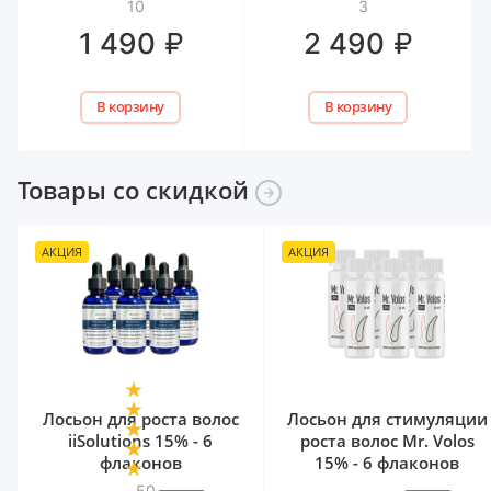
10
3
₽
₽
1 490
2 490
В корзину
В корзину
Товары со
скидкой
АКЦИЯ
АКЦИЯ
Лосьон для роста волос
Лосьон для стимуляции
iiSolutions 15% - 6
роста волос Mr. Volos
флаконов
15% - 6 флаконов
50