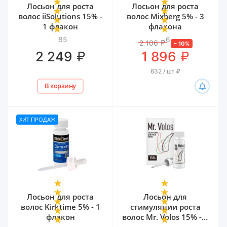
Лосьон для роста
Лосьон для роста
волос iiSolutions 15% -
волос Mixberg 5% - 3
1 флакон
флакона
85
6
2 106
₽
–
10
%
₽
₽
2 249
1 896
632 / шт
₽
В корзину
ХИТ ПРОДАЖ
Лосьон для роста
Лосьон для
волос Kirktime 5% - 1
стимуляции роста
флакон
волос Mr. Volos 15% - 1
флакон