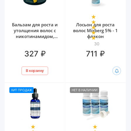
Бальзам для роста и
Лосьон для роста
утолщения волос с
волос Mixberg 5% - 1
никотинамидом,
флакон
биотином и
30
гиалуроном Белита,
₽
₽
327
711
300 мл
В корзину
ХИТ ПРОДАЖ
НЕТ В НАЛИЧИИ