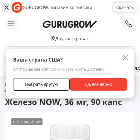
GURUGROW: магазин косметики
Скачать
;
Другая страна
Поиск по сайту
Ваша страна США?
АКЦИИ
НОВИНКИ
БРЕНДЫ
ЗАРАБОТАТЬ С НАМИ
ДОСТАВКА
ОПЛА
От страны зависят сроки и стоимость доставки
Выбрать другую
Да, все верно
Главная
Каталог товаров
Витамины для здоровья волос
Другие
пищевые добавки
Железо NOW, 36 мг, 90 капс
Железо NOW, 36 мг, 90 капс
НЕТ В НАЛИЧИИ