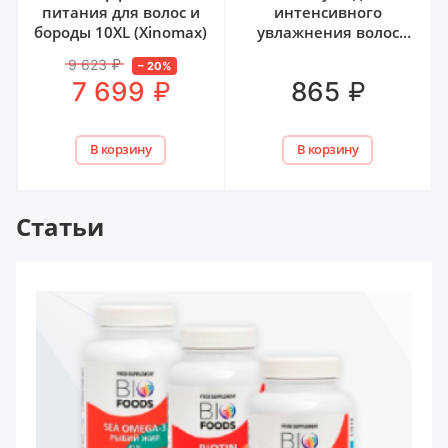
интенсивного
Кавказский луг Trius,
увлажнения волос
30 мл
OTIUM AQUA ESTEL,
250 мл
₽
₽
865
799
В корзину
В корзину
Статьи