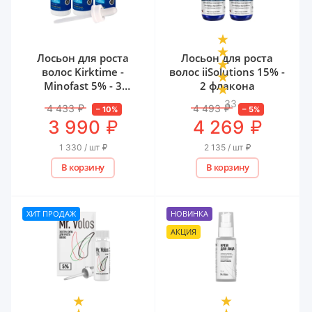
Лосьон для роста
Лосьон для роста
волос Kirktime -
волос iiSolutions 15% -
Minofast 5% - 3
2 флакона
флакона
33
4 433
₽
4 493
₽
–
10
%
–
5
%
₽
₽
3 990
4 269
1 330 / шт
₽
2 135 / шт
₽
В корзину
В корзину
ХИТ ПРОДАЖ
НОВИНКА
АКЦИЯ