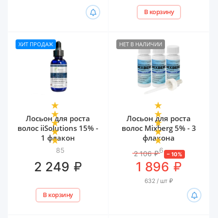
В корзину
ХИТ ПРОДАЖ
НЕТ В НАЛИЧИИ
Лосьон для роста
Лосьон для роста
волос iiSolutions 15% -
волос Mixberg 5% - 3
1 флакон
флакона
85
6
2 106
₽
–
10
%
₽
₽
2 249
1 896
632 / шт
₽
В корзину