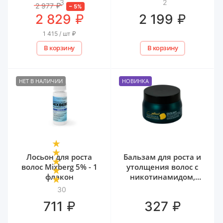
3
2
2 977
₽
–
5
%
₽
₽
2 829
2 199
1 415 / шт
₽
В корзину
В корзину
НЕТ В НАЛИЧИИ
НОВИНКА
Лосьон для роста
Бальзам для роста и
волос Mixberg 5% - 1
утолщения волос с
флакон
никотинамидом,
биотином и
30
гиалуроном Белита,
₽
₽
711
327
300 мл