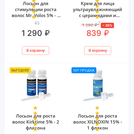
Лосьон для
Крем для лица
стимуляции роста
ультраувлажняющий
волос Mr. Volos 5% - 1
с церамидами и
флакон
мочевиной Mr. Volos,
45
2
1 290
₽
–
35
%
50 мл
₽
₽
1 290
839
В корзину
В корзину
ВЫГОДНЕЕ
ХИТ ПРОДАЖ
Лосьон для роста
Лосьон для роста
волос Kirktime 5% - 2
волос XILNOXIN 15% -
флакона
1 флакон