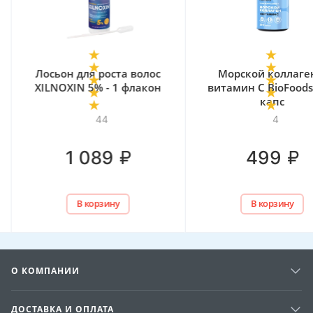
Лосьон для роста волос
Морской коллаге
XILNOXIN 5% - 1 флакон
витамин С BioFoods
капс
44
4
₽
₽
1 089
499
В корзину
В корзину
О КОМПАНИИ
ДОСТАВКА И ОПЛАТА