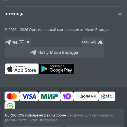
ПОМОЩЬ
© 2016 – 2026 Оригинальный миноксидил от Михи Бороды
Чат у Михи Бороды
GURUGROW использует файлы cookie.
Это нужно для оптимальной
Договор оферты
работы сайта.
Читать подробнее.
Обработка персональных