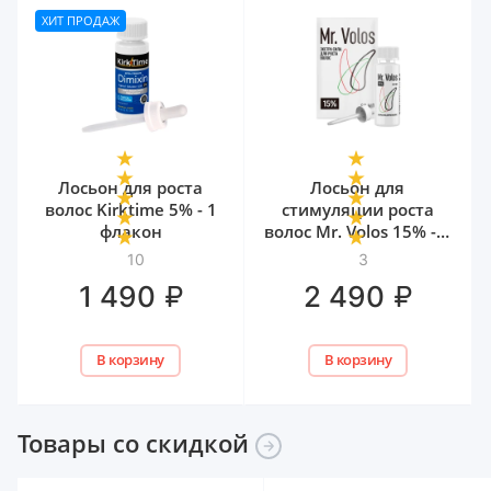
ХИТ ПРОДАЖ
Лосьон для роста
Лосьон для
волос Kirktime 5% - 1
стимуляции роста
флакон
волос Mr. Volos 15% - 1
флакон
10
3
₽
₽
1 490
2 490
В корзину
В корзину
Товары со
скидкой