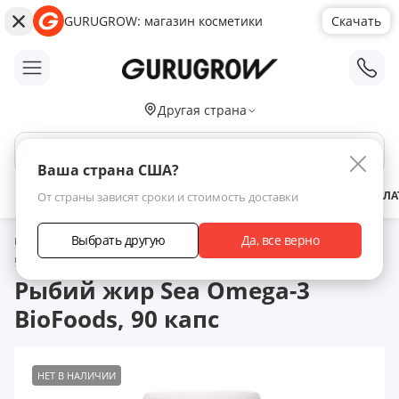
GURUGROW: магазин косметики
Скачать
;
Другая страна
Поиск по сайту
Ваша страна США?
АКЦИИ
НОВИНКИ
БРЕНДЫ
ЗАРАБОТАТЬ С НАМИ
ДОСТАВКА
ОПЛА
От страны зависят сроки и стоимость доставки
Выбрать другую
Да, все верно
Главная
Каталог товаров
Витамины для здоровья волос
Другие
пищевые добавки
Рыбий жир Sea Omega-3 BioFoods, 90 капс
Рыбий жир Sea Omega-3
BioFoods, 90 капс
НЕТ В НАЛИЧИИ