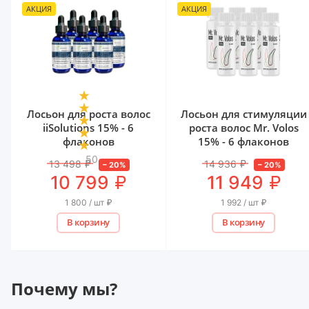
АКЦИЯ
АКЦИЯ
Лосьон для роста волос
Лосьон для стимуляции
iiSolutions 15% - 6
роста волос Mr. Volos
флаконов
15% - 6 флаконов
50
13 498
₽
14 936
₽
–
20
%
–
20
%
₽
₽
10 799
11 949
1 800 / шт
₽
1 992 / шт
₽
В корзину
В корзину
Почему мы?