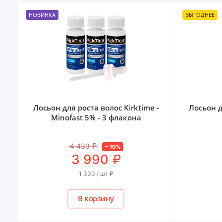
НОВИНКА
ВЫГОДНЕЕ
Лосьон для роста волос Kirktime -
Лосьон д
Minofast 5% - 3 флакона
4 433
₽
–
10
%
₽
3 990
1 330 / шт
₽
В корзину