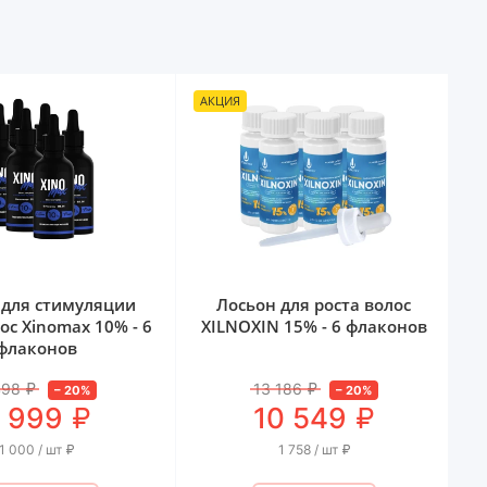
АКЦИЯ
А
 для стимуляции
Лосьон для роста волос
ос Xinomаx 10% - 6
XILNOXIN 15% - 6 флаконов
флаконов
498
₽
13 186
₽
–
20
%
–
20
%
₽
₽
 999
10 549
1 000 / шт
₽
1 758 / шт
₽