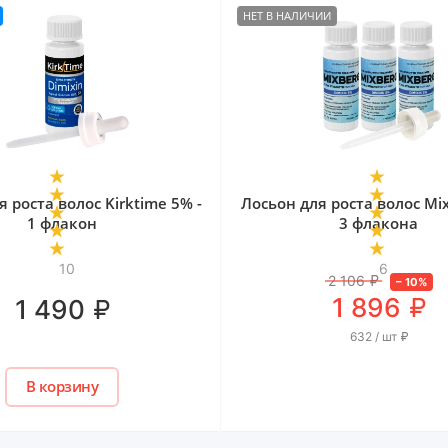
НЕТ В НАЛИЧИИ
 роста волос Kirktime 5% -
Лосьон для роста волос Mix
1 флакон
3 флакона
10
6
2 106
₽
–
10
%
₽
1 896
₽
1 490
632 / шт
₽
В корзину