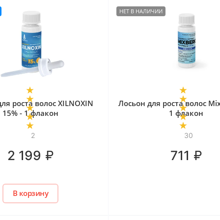
НЕТ В НАЛИЧИИ
для роста волос XILNOXIN
Лосьон для роста волос Mix
15% - 1 флакон
1 флакон
2
30
₽
₽
2 199
711
В корзину