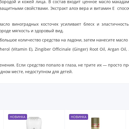
бородой и кожей лица. В состав входит ценное масло макадами
защитными свойствами. Экстракт алоэ вера и витамин Е спосо
асло виноградных косточек усиливает блеск и эластичность
ороде мягкость и здоровый вид.
ольшое количество средства на ладони, затем нанесите масло 
erol (Vitamin E), Zingiber Officinale (Ginger) Root Oil, Argan Oil,
нения. Если средство попало в глаза, не трите их — просто п
дном месте, недоступном для детей.
НОВИНКА
НОВИНКА