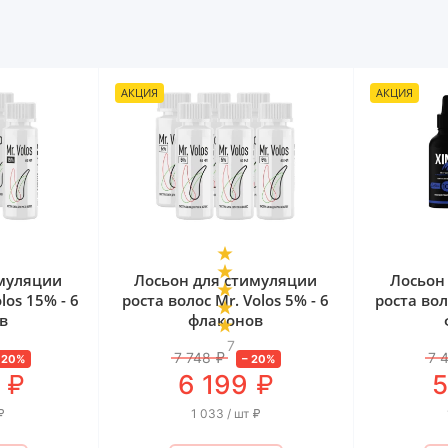
АКЦИЯ
АКЦИЯ
имуляции
Лосьон для стимуляции
Лосьон
los 15% - 6
роста волос Mr. Volos 5% - 6
роста вол
в
флаконов
7
7 748
₽
7 
–
20
%
–
20
%
₽
₽
6 199
5
₽
1 033 / шт
₽