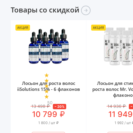
Товары со
скидкой
АКЦИЯ
АКЦИЯ
Лосьон для роста волос
Лосьон для ст
iiSolutions 15% - 6 флаконов
роста волос Mr. Vo
флаконо
50
13 498
₽
14 936
₽
–
20
%
₽
10 799
11 949
1 800 / шт
₽
1 992 / шт