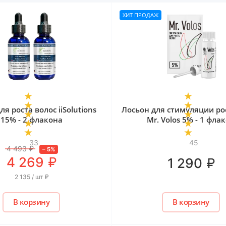
ХИТ ПРОДАЖ
ля роста волос iiSolutions
Лосьон для стимуляции ро
15% - 2 флакона
Mr. Volos 5% - 1 фла
33
45
4 493
₽
–
5
%
₽
4 269
₽
1 290
2 135 / шт
₽
В корзину
В корзину