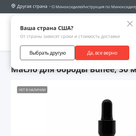
Другая страна
О Миноксидиле
Инструкция по Миноксидил
Поиск по са
Каталог
Ваша страна США?
От страны зависят сроки и стоимость доставки
АКЦИИ
НОВИНКИ
БРЕНДЫ
ЗАРАБОТА
Выбрать другую
Да, все верно
Главная
Каталог товаров
Уход за бородой
Масло для бо
Масло для бороды Bunee, 30 
НЕТ В НАЛИЧИИ