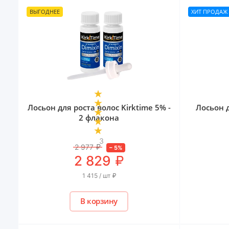
ВЫГОДНЕЕ
ХИТ ПРОДАЖ
Лосьон для роста волос Kirktime 5% -
Лосьон 
2 флакона
3
2 977
₽
–
5
%
₽
2 829
1 415 / шт
₽
В корзину