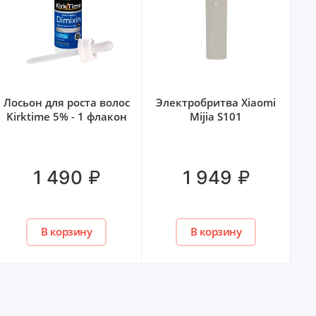
Лосьон для роста волос
Электробритва Xiaomi
Kirktime 5% - 1 флакон
Mijia S101
на
₽
₽
1 490
1 949
В корзину
В корзину