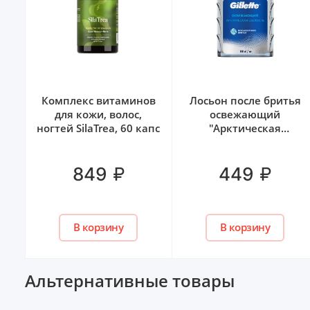
лос
Комплекс витаминов
Лосьон после бритья
для кожи, волос,
освежающий
ногтей SilaTrea, 60 капс
"Арктическая
Свежесть" Gillette, 100
мл
₽
₽
849
449
В корзину
В корзину
Альтернативные товары