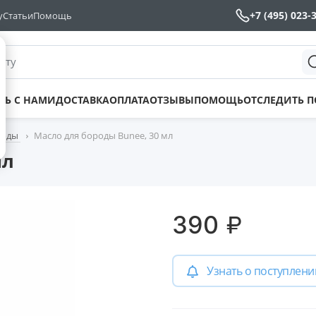
+7 (495) 023-
у
Статьи
Помощь
йту
ТЬ С НАМИ
ДОСТАВКА
ОПЛАТА
ОТЗЫВЫ
ПОМОЩЬ
ОТСЛЕДИТЬ 
роды
Масло для бороды Bunee, 30 мл
мл
₽
390
Узнать о поступлени