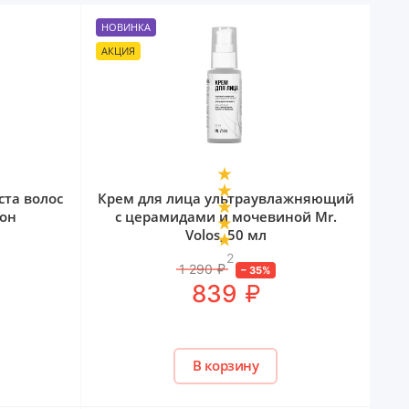
НОВИНКА
АКЦИЯ
ста волос
Крем для лица ультраувлажняющий
кон
с церамидами и мочевиной Mr.
Volos, 50 мл
2
1 290
₽
–
35
%
₽
839
В корзину