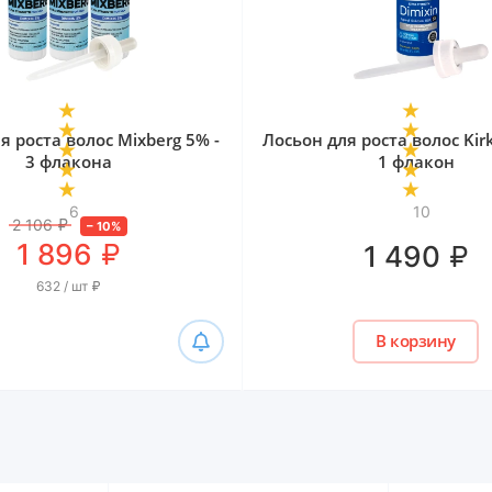
я роста волос Mixberg 5% -
Лосьон для роста волос Kir
3 флакона
1 флакон
6
10
2 106
₽
–
10
%
₽
1 896
₽
1 490
632 / шт
₽
В корзину