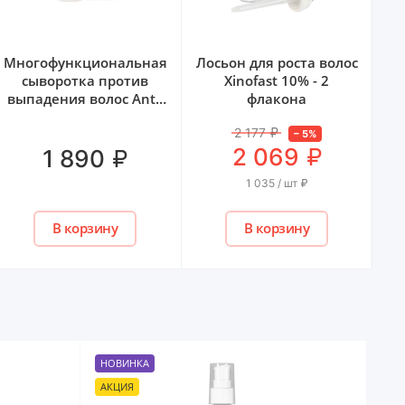
Лосьон для роста волос
Станок для бритья
По
Xinofast 10% - 2
одноразовый Blue 3
флакона
Sensitive Gillette - 4 шт
ко
2 177
₽
–
5
%
₽
2 069
₽
349
1 035 / шт
₽
В корзину
В корзину
НОВИНКА
АКЦИЯ