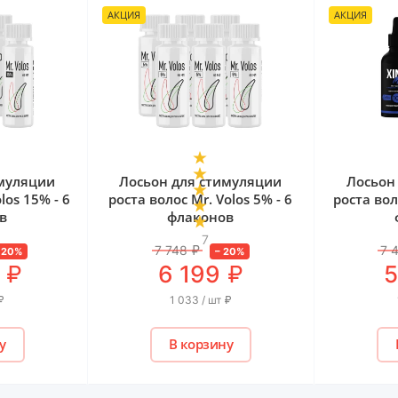
АКЦИЯ
АКЦИЯ
имуляции
Лосьон для стимуляции
Лосьон
los 15% - 6
роста волос Mr. Volos 5% - 6
роста вол
в
флаконов
7
7 748
₽
7 
–
20
%
–
20
%
₽
₽
6 199
5
₽
1 033 / шт
₽
у
В корзину