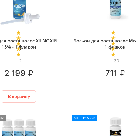
для роста волос XILNOXIN
Лосьон для роста волос Mix
15% - 1 флакон
1 флакон
2
30
₽
₽
2 199
711
В корзину
ЧИИ
ХИТ ПРОДАЖ