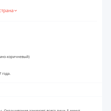
страна
емно-коричневый)
 года.
ы. Окрашивание занимает всего лишь 5 минут.