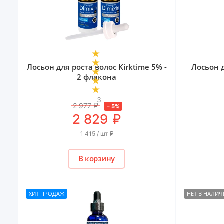
Лосьон для роста волос Kirktime 5% -
Лосьон 
2 флакона
3
2 977
₽
–
5
%
₽
2 829
1 415 / шт
₽
В корзину
ХИТ ПРОДАЖ
НЕТ В НАЛИ