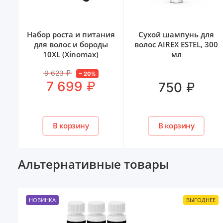
ния
Сухой шампунь для
Пена для роста волос
ы
волос AIREX ESTEL, 300
XILNOXIN 5% - 6
мл
флаконов
6 498
₽
–
20
%
₽
5 199
₽
750
867 / шт
₽
В корзину
В корзину
Альтернативные товары
НОВИНКА
ВЫГОДНЕЕ