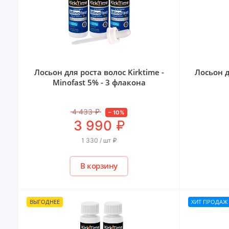
Лосьон для роста волос Kirktime -
Лосьон д
Minofast 5% - 3 флакона
4 433
₽
–
10
%
₽
3 990
1 330 / шт
₽
В корзину
ВЫГОДНЕЕ
ХИТ ПРОДАЖ