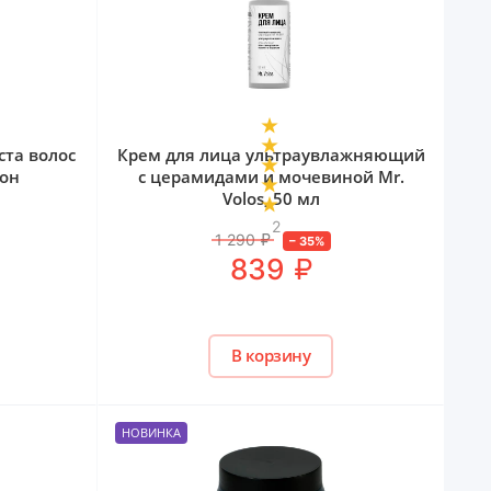
ста волос
Крем для лица ультраувлажняющий
кон
с церамидами и мочевиной Mr.
Volos, 50 мл
2
1 290
₽
–
35
%
₽
839
В корзину
НОВИНКА