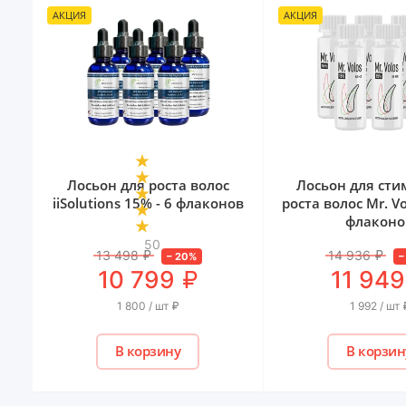
АКЦИЯ
АКЦИЯ
Лосьон для роста волос
Лосьон для ст
iiSolutions 15% - 6 флаконов
роста волос Mr. Vo
флаконо
50
13 498
₽
14 936
₽
–
20
%
₽
10 799
11 949
1 800 / шт
₽
1 992 / шт
В корзину
В корзин