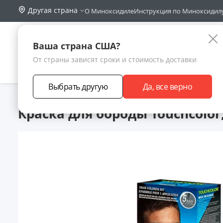
Другая страна
О Миноксидиле
Инструкция по Миноксидил
Поиск по са
Каталог
Ваша страна США?
От страны зависят сроки и стоимость доставки
АКЦИИ
НОВИНКИ
БРЕНДЫ
ЗАРАБОТА
Выбрать другую
Да, все верно
Главная
Каталог товаров
Уход за бородой
Краска для б
Краска для бороды Touchcolor,