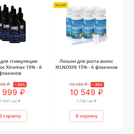
АКЦИЯ
А
 для стимуляции
Лосьон для роста волос
ос Xinomаx 10% - 6
XILNOXIN 15% - 6 флаконов
флаконов
498
₽
13 186
₽
–
20
%
–
20
%
₽
₽
 999
10 549
1 000 / шт
₽
1 758 / шт
₽
В корзину
В корзину