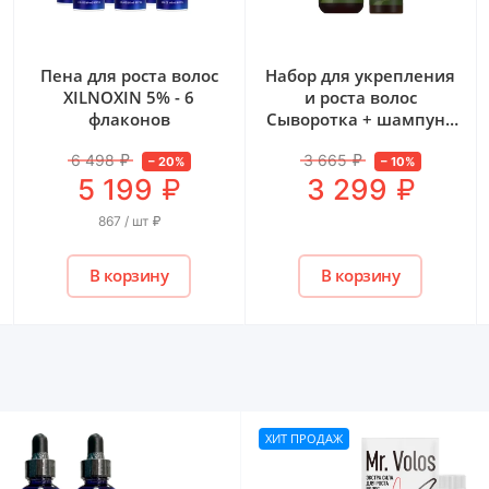
Набор для укрепления
Многофункциональная
и роста волос
сыворотка против
Сыворотка + шампунь
выпадения волос Anti-
SilaTrea
Hair Loss All In One
3 665
₽
Bond Ampoule Pack
–
10
%
₽
3 299
TRIMAY, 200 мл
₽
1 890
В корзину
В корзину
ХИТ ПРОДАЖ