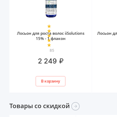
Лосьон для роста волос iiSolutions
Лосьон дл
15% - 1 флакон
85
₽
2 249
В корзину
Товары со
скидкой