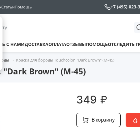
+7 (495) 023-
у
Статьи
Помощь
йту
ТЬ С НАМИ
ДОСТАВКА
ОПЛАТА
ОТЗЫВЫ
ПОМОЩЬ
ОТСЛЕДИТЬ 
ороды
Краска для бороды Touchcolor, "Dark Brown" (M-45)
 "Dark Brown" (M-45)
₽
349
В корзину