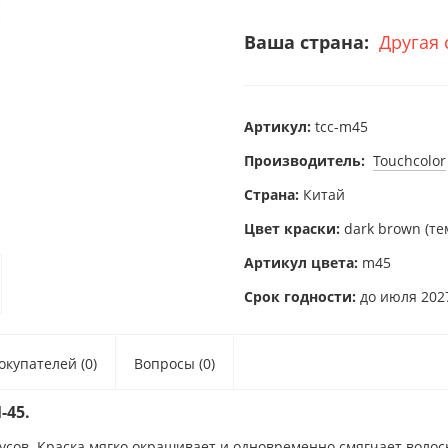
Ваша страна:
Другая 
Артикул:
tcc-m45
Производитель:
Touchcolor
Страна:
Китай
Цвет краски:
dark brown (т
Артикул цвета:
m45
Срок годности:
до июля 2027
купателей (0)
Вопросы (0)
-45.
усов. Краска мягко окрашивает и одновременно смягчает волос