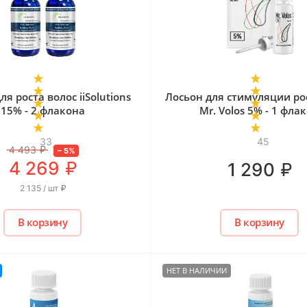
ля роста волос iiSolutions
Лосьон для стимуляции ро
15% - 2 флакона
Mr. Volos 5% - 1 фла
33
45
4 493
₽
–
5
%
₽
4 269
₽
1 290
2 135 / шт
₽
В корзину
В корзину
НЕТ В НАЛИЧИИ