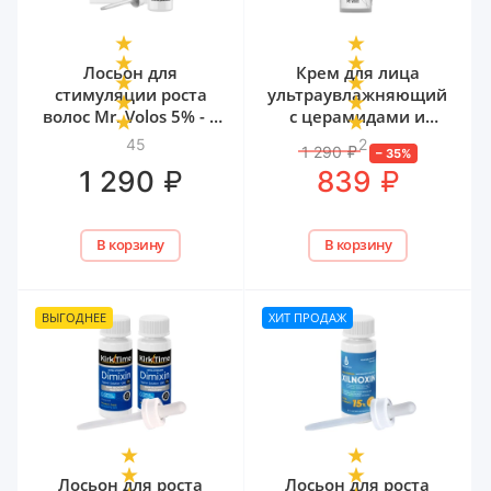
Лосьон для
Крем для лица
стимуляции роста
ультраувлажняющий
волос Mr. Volos 5% - 1
с церамидами и
флакон
мочевиной Mr. Volos,
45
2
1 290
₽
–
35
%
50 мл
₽
₽
1 290
839
В корзину
В корзину
ВЫГОДНЕЕ
ХИТ ПРОДАЖ
Лосьон для роста
Лосьон для роста