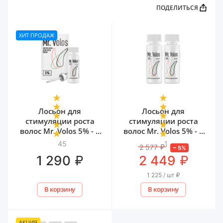
ПОДЕЛИТЬСЯ
ХИТ ПРОДАЖ
Лосьон для
Лосьон для
стимуляции роста
стимуляции роста
волос Mr. Volos 5% - 1
волос Mr. Volos 5% - 2
флакон
флакона
45
1
2 577
₽
–
5
%
₽
₽
1 290
2 449
1 225 / шт
₽
В корзину
В корзину
АКЦИЯ