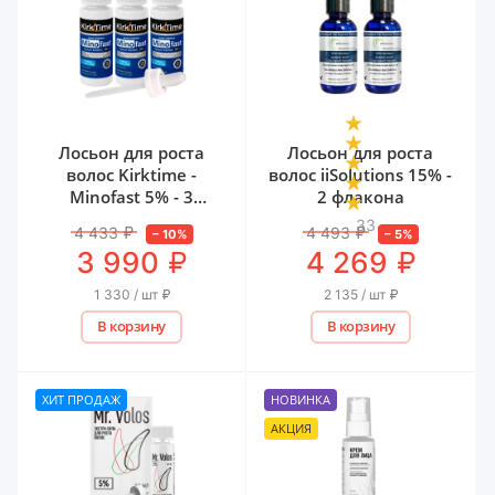
Лосьон для роста
Лосьон для роста
волос Kirktime -
волос iiSolutions 15% -
Minofast 5% - 3
2 флакона
флакона
33
4 433
₽
4 493
₽
–
10
%
–
5
%
₽
₽
3 990
4 269
1 330 / шт
₽
2 135 / шт
₽
В корзину
В корзину
ХИТ ПРОДАЖ
НОВИНКА
АКЦИЯ