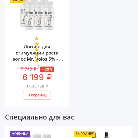
Лосьон для
стимуляции роста
волос Mr. Volos 5% - 6
флаконов
7
7 748
₽
–
20
%
₽
6 199
1 033 / шт
₽
В корзину
Специально для вас
НОВИНКА
ВЫГОДНЕЕ