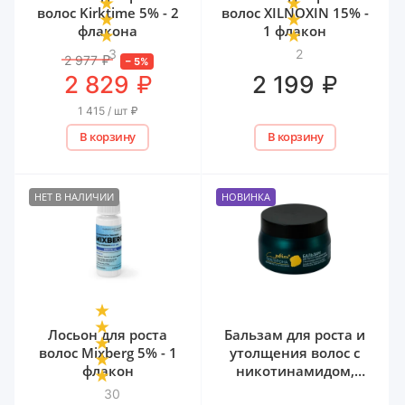
волос Kirktime 5% - 2
волос XILNOXIN 15% -
флакона
1 флакон
3
2
2 977
₽
–
5
%
₽
₽
2 829
2 199
1 415 / шт
₽
В корзину
В корзину
НЕТ В НАЛИЧИИ
НОВИНКА
Лосьон для роста
Бальзам для роста и
волос Mixberg 5% - 1
утолщения волос с
флакон
никотинамидом,
биотином и
30