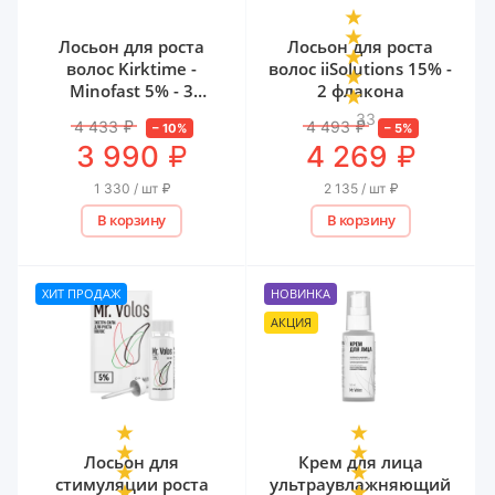
Лосьон для роста
Лосьон для роста
волос Kirktime -
волос iiSolutions 15% -
Minofast 5% - 3
2 флакона
флакона
33
4 433
₽
4 493
₽
–
10
%
–
5
%
₽
₽
3 990
4 269
1 330 / шт
₽
2 135 / шт
₽
В корзину
В корзину
ХИТ ПРОДАЖ
НОВИНКА
АКЦИЯ
Лосьон для
Крем для лица
стимуляции роста
ультраувлажняющий