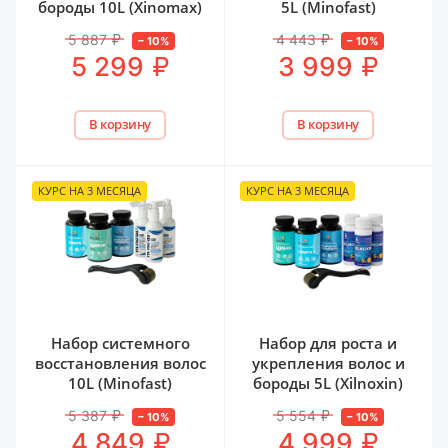
бороды 10L (Xinomax)
5L (Minofast)
5 887
₽
4 443
₽
–
10
%
–
10
%
₽
₽
5 299
3 999
В корзину
В корзину
КУРС НА 3 МЕСЯЦА
КУРС НА 3 МЕСЯЦА
Набор системного
Набор для роста и
восстановления волос
укрепления волос и
10L (Minofast)
бороды 5L (Xilnoxin)
5 387
₽
5 554
₽
–
10
%
–
10
%
₽
₽
4 849
4 999