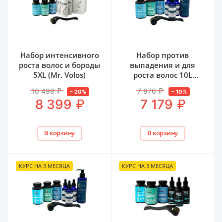
Набор интенсивного
Набор против
роста волос и бороды
выпадения и для
5XL (Mr. Volos)
роста волос 10L
(iiSolutions)
10 498
₽
7 976
₽
–
20
%
–
10
%
₽
₽
8 399
7 179
В корзину
В корзину
КУРС НА 3 МЕСЯЦА
КУРС НА 3 МЕСЯЦА