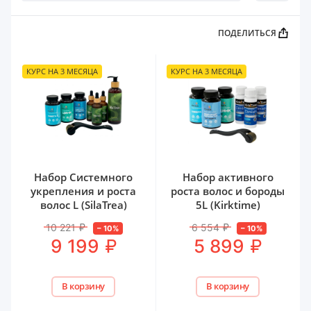
ПОДЕЛИТЬСЯ
КУРС НА 3 МЕСЯЦА
КУРС НА 3 МЕСЯЦА
Набор Системного
Набор активного
укрепления и роста
роста волос и бороды
волос L (SilaTrea)
5L (Kirktime)
10 221
₽
6 554
₽
–
10
%
–
10
%
₽
₽
9 199
5 899
В корзину
В корзину