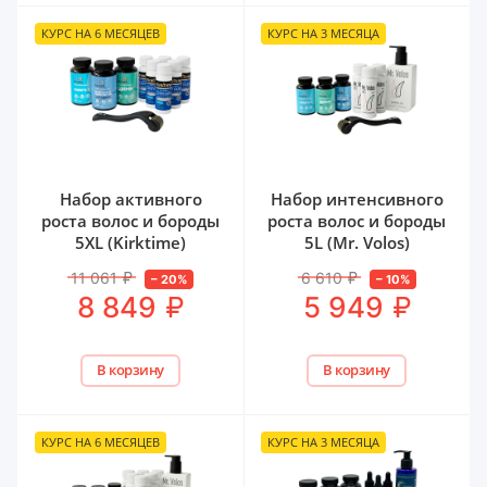
КУРС НА 6 МЕСЯЦЕВ
КУРС НА 3 МЕСЯЦА
Набор активного
Набор интенсивного
роста волос и бороды
роста волос и бороды
5XL (Kirktime)
5L (Mr. Volos)
11 061
₽
6 610
₽
–
20
%
–
10
%
₽
₽
8 849
5 949
В корзину
В корзину
КУРС НА 6 МЕСЯЦЕВ
КУРС НА 3 МЕСЯЦА