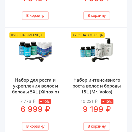
В корзину
В корзину
КУРС НА 6 МЕСЯЦЕВ
КУРС НА 3 МЕСЯЦА
Набор для роста и
Набор интенсивного
укрепления волос и
роста волос и бороды
бороды 5XL (Xilnoxin)
15L (Mr. Volos)
7 776
₽
10 221
₽
–
10
%
–
10
%
₽
₽
6 999
9 199
В корзину
В корзину