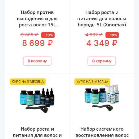
Набор против
Набор роста и
выпадения и для
питания для волос и
роста волос 15L
бороды 5L (Xinomax)
(iiSolutions)
9 665
₽
4 832
₽
–
10
%
–
10
%
₽
₽
8 699
4 349
В корзину
В корзину
КУРС НА 3 МЕСЯЦА
КУРС НА 3 МЕСЯЦА
Набор роста и
Набор системного
питания для волос и
восстановления волос