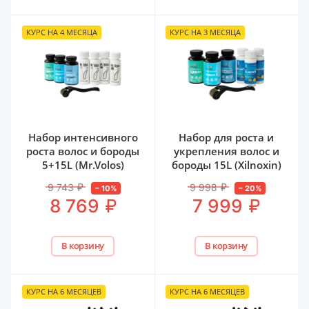
КУРС НА 4 МЕСЯЦА
КУРС НА 3 МЕСЯЦА
Набор интенсивного
Набор для роста и
роста волос и бороды
укрепления волос и
5+15L (Mr.Volos)
бороды 15L (Xilnoxin)
9 743
₽
9 998
₽
–
10
%
–
20
%
₽
₽
8 769
7 999
В корзину
В корзину
КУРС НА 6 МЕСЯЦЕВ
КУРС НА 6 МЕСЯЦЕВ