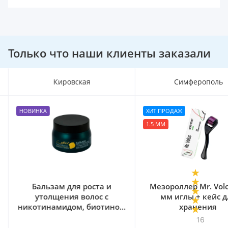
Только что наши клиенты заказали
Кировская
Симферополь
НОВИНКА
ХИТ ПРОДАЖ
1.5 ММ
Бальзам для роста и
Мезороллер Mr. Volo
утолщения волос с
мм иглы + кейс д
никотинамидом, биотином
хранения
и гиалуроном Белита, 300
16
мл