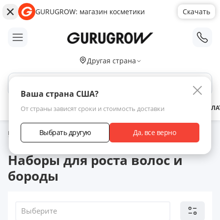
GURUGROW: магазин косметики
Скачать
;
Другая страна
Поиск по сайту
Ваша страна США?
АКЦИИ
НОВИНКИ
БРЕНДЫ
ЗАРАБОТАТЬ С НАМИ
ДОСТАВКА
ОПЛА
От страны зависят сроки и стоимость доставки
Выбрать другую
Да, все верно
Главная
Каталог товаров
Подарочные наборы для ухода за бородой
Наборы для роста волос и бороды
Наборы для роста волос и
бороды
Выберите