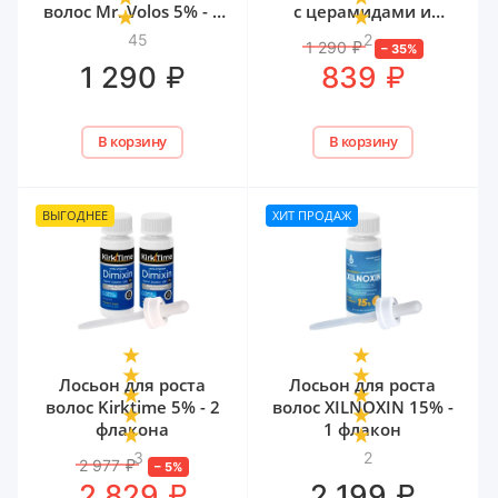
волос Mr. Volos 5% - 1
с церамидами и
флакон
мочевиной Mr. Volos,
45
2
1 290
₽
–
35
%
50 мл
₽
₽
1 290
839
В корзину
В корзину
ВЫГОДНЕЕ
ХИТ ПРОДАЖ
Лосьон для роста
Лосьон для роста
волос Kirktime 5% - 2
волос XILNOXIN 15% -
флакона
1 флакон
3
2
2 977
₽
–
5
%
₽
₽
2 829
2 199