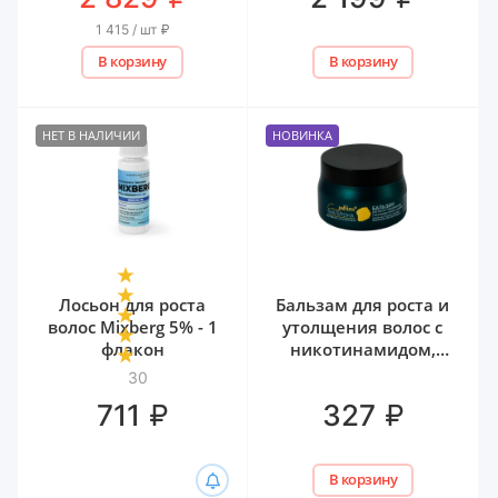
1 415 / шт
₽
В корзину
В корзину
НЕТ В НАЛИЧИИ
НОВИНКА
Лосьон для роста
Бальзам для роста и
волос Mixberg 5% - 1
утолщения волос с
флакон
никотинамидом,
биотином и
30
гиалуроном Белита,
₽
₽
711
327
300 мл
В корзину