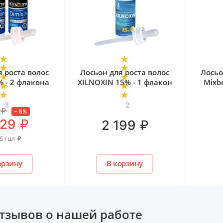
я роста волос
Лосьон для роста волос
Лосьо
% - 2 флакона
XILNOXIN 15% - 1 флакон
Mixb
3
2
₽
–
5
%
₽
829
₽
2 199
5 / шт
₽
орзину
В корзину
тзывов о нашей работе