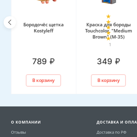
лос
Бородочёс щетка
Краска для бороды
Kostyleff
Touchcolor, "Medium
Brown" (M-35)
1
₽
₽
789
349
В корзину
В корзину
О КОМПАНИИ
ДОСТАВКА И ОПЛА
Отзывы
Доставка по РФ