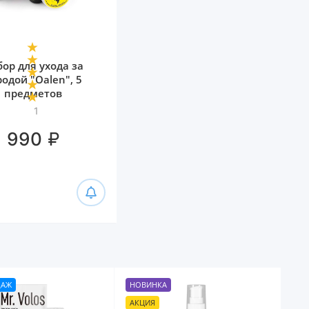
ор для ухода за
одой "Oalen", 5
предметов
1
₽
990
ДАЖ
НОВИНКА
АКЦИЯ