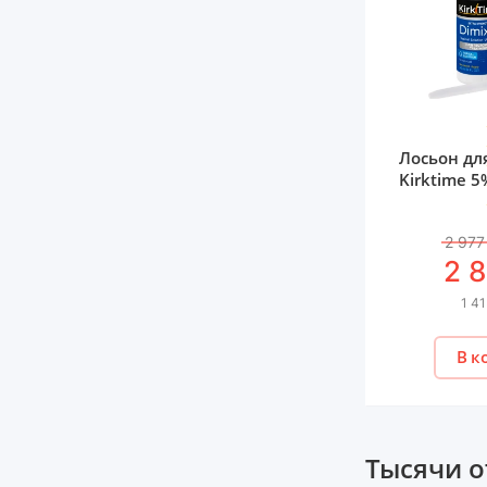
Лосьон дл
Kirktime 5
2 977
2 
1 41
В к
Тысячи о