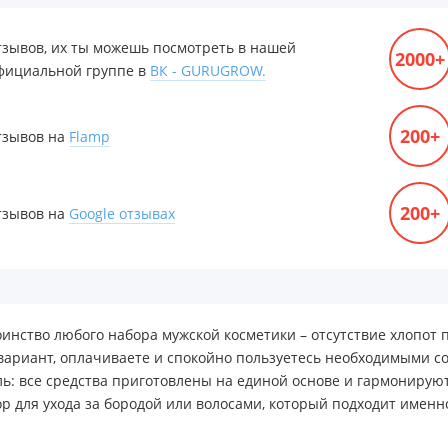
тзывов, их ты можешь посмотреть в нашей
2000+
фициальной группе в
ВК - GURUGROW.
200+
тзывов на
Flamp
200+
тзывов на
Google отзывах
оинство любого набора мужской косметики – отсутствие хлопот 
ариант, оплачиваете и спокойно пользуетесь необходимыми со
ь: все средства приготовлены на единой основе и гармонируют
ор для ухода за бородой или волосами, который подходит именн