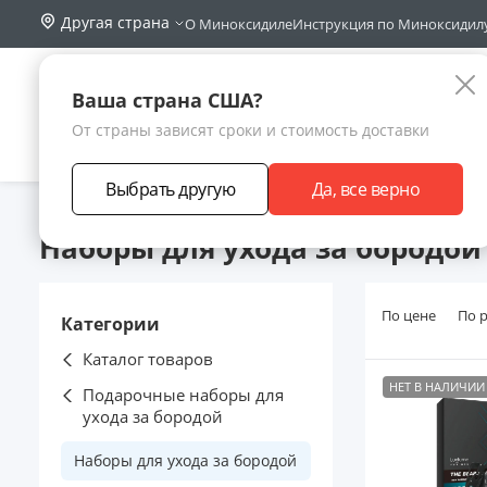
Другая страна
О Миноксидиле
Инструкция по Миноксидил
Поиск по са
Каталог
Ваша страна США?
От страны зависят сроки и стоимость доставки
АКЦИИ
НОВИНКИ
БРЕНДЫ
ЗАРАБОТА
Выбрать другую
Да, все верно
Главная
Каталог товаров
Подарочные наборы для ухода за
Наборы для ухода за бородой
По цене
По 
Категории
Каталог товаров
НЕТ В НАЛИЧИИ
Подарочные наборы для
ухода за бородой
Наборы для ухода за бородой