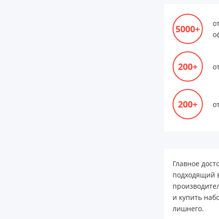
о
5000+
о
200+
о
200+
о
Главное дост
подходящий в
производител
и купить наб
лишнего.