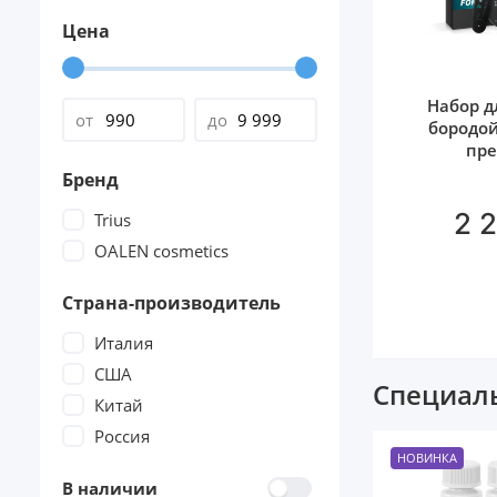
Цена
Набор д
от
до
бородой
пр
Бренд
2 
Trius
OALEN cosmetics
Страна-производитель
Италия
США
Специаль
Китай
Россия
НОВИНКА
В наличии