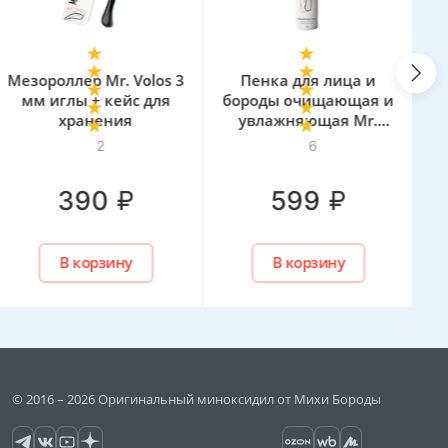
Мезороллер Mr. Volos 3
Пенка для лица и
мм иглы + кейс для
бороды очищающая и
хранения
увлажняющая Mr.
Volos, 160 мл
2
6
₽
₽
390
599
В корзину
В корзину
© 2016 – 2026 Оригинальный миноксидил от Михи Бороды