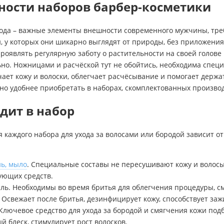
ности наборов барбер-косметики
ода – важные элементы внешности современного мужчины, тре
, у которых они шикарно выглядят от природы, без приложения
роявлять регулярную заботу о растительности на своей голове 
но. Ножницами и расчёской тут не обойтись, необходима специа
чает кожу и волоски, облегчает расчёсывание и помогает держ
 но удобнее приобретать в наборах, скомплектованных произво
дит в набор
 каждого набора для ухода за волосами или бородой зависит от
ь, мыло
. Специальные составы не пересушивают кожу и волосы,
ующих средств.
ель. Необходимы во время бритья для облегчения процедуры, с
. Освежает после бритья, дезинфицирует кожу, способствует за
 Ключевое средство для ухода за бородой и смягчения кожи подб
й блеск, стимулирует рост волосков.