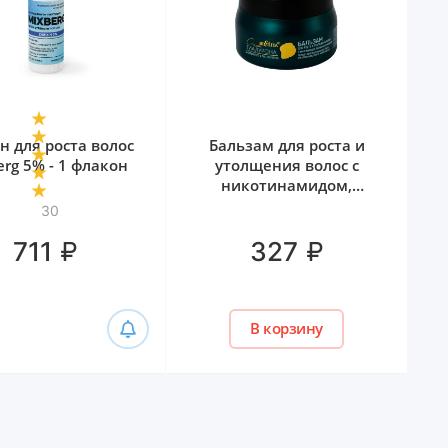
н для роста волос
Бальзам для роста и
erg 5% - 1 флакон
утолщения волос с
никотинамидом,
биотином и гиалуроном
30
Белита, 300 мл
₽
₽
711
327
В корзину