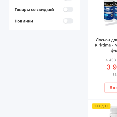
Товары со скидкой
Новинки
Лосьон дл
Kirktime - 
фл
4 433
3 
1 33
В к
ВЫГОДНЕЕ