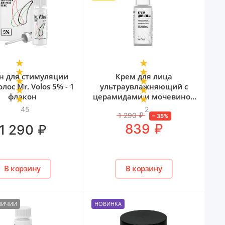
н для стимуляции
Крем для лица
олос Mr. Volos 5% - 1
ультраувлажняющий с
флакон
церамидами и мочевиной
Mr. Volos, 50 мл
45
2
1 290
₽
–
35
%
₽
839
₽
1 290
В корзину
В корзину
АЛИЧИИ
НОВИНКА