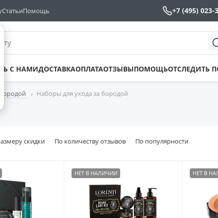
+7 (495) 023-
у
Статьи
Помощь
йту
ТЬ С НАМИ
ДОСТАВКА
ОПЛАТА
ОТЗЫВЫ
ПОМОЩЬ
ОТСЛЕДИТЬ 
 бородой
Наборы для ухода за бородой
размеру скидки
По количеству отзывов
По популярности
НЕТ В НАЛИЧИИ
НЕТ В Н