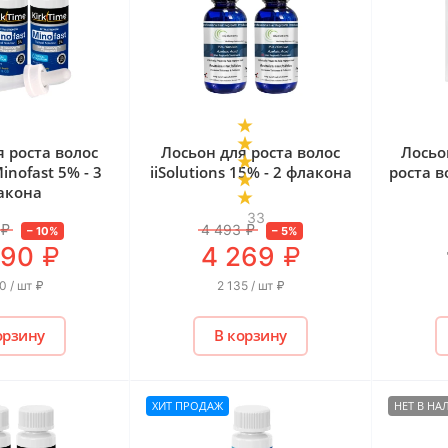
я роста волос
Лосьон для роста волос
Лосьо
Minofast 5% - 3
iiSolutions 15% - 2 флакона
роста в
акона
33
₽
4 493
₽
–
10
%
–
5
%
₽
₽
990
4 269
0 / шт
₽
2 135 / шт
₽
орзину
В корзину
ХИТ ПРОДАЖ
НЕТ В Н