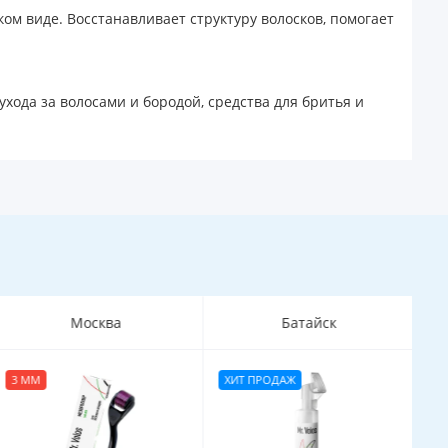
ом виде. Восстанавливает структуру волосков, помогает
хода за волосами и бородой, средства для бритья и
Москва
Батайск
3 ММ
ХИТ ПРОДАЖ
Х