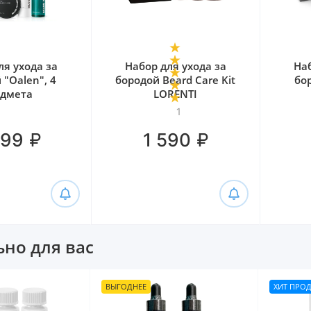
ля ухода за
Набор для ухода за
Наб
 "Oalen", 4
бородой Beard Care Kit
бор
едмета
LORENTI
1
₽
₽
299
1 590
но для вас
ВЫГОДНЕЕ
ХИТ ПРО