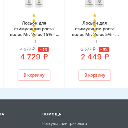
Лосьон для
Лосьон для
стимуляции роста
стимуляции роста
волос Mr. Volos 15% - 2
волос Mr. Volos 5% - 2
флакона
флакона
1
1
4 977
₽
2 577
₽
–
5
%
–
5
%
₽
₽
4 729
2 449
В корзину
В корзину
ТА
ПОМОЩЬ
Консультации трихолога