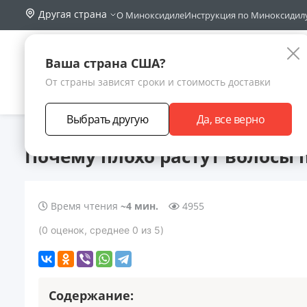
Другая страна
О Миноксидиле
Инструкция по Миноксидил
Поиск по са
Каталог
Ваша страна США?
От страны зависят сроки и стоимость доставки
АКЦИИ
НОВИНКИ
БРЕНДЫ
ЗАРАБОТА
Выбрать другую
Да, все верно
Главная
Статьи
Почему плохо растут волосы после 40 лет
Почему плохо растут волосы п
Время чтения
~4 мин.
4955
(
0
оценок
, среднее
0
из 5
)
Содержание: