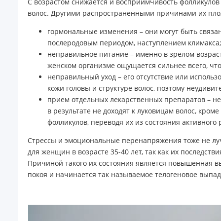
С возрастом снижается и восприимчивость фолликулов
волос. Другими распространенными причинами их плохо
гормональные изменения – они могут быть связ
послеродовым периодом, наступлением климакса
неправильное питание – именно в зрелом возраст
женском организме ощущается сильнее всего, что
неправильный уход – его отсутствие или исполь
кожи головы и структуре волос, поэтому неудиви
прием отдельных лекарственных препаратов – н
в результате не доходят к луковицам волос, кро
фолликулов, переводя их из состояния активного р
Стрессы и эмоциональные перенапряжения тоже не луч
для женщин в возрасте 35-40 лет, так как их последст
Причиной такого их состояния является повышенная вы
покоя и начинается так называемое телогеновое выпад