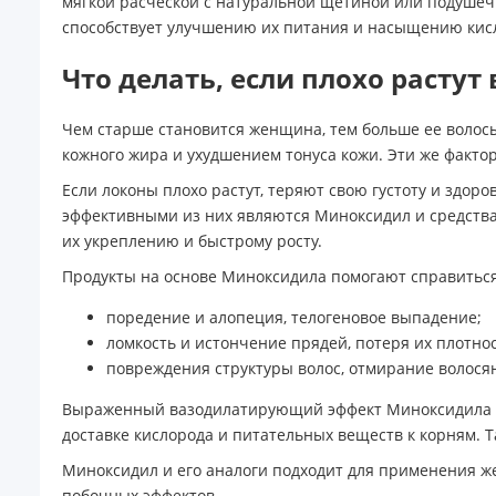
мягкой расческой с натуральной щетиной или подушечк
способствует улучшению их питания и насыщению кис
Что делать, если плохо растут 
Чем старше становится женщина, тем больше ее волосы
кожного жира и ухудшением тонуса кожи. Эти же фактор
Если локоны плохо растут, теряют свою густоту и здо
эффективными из них являются Миноксидил и средства 
их укреплению и быстрому росту.
Продукты на основе Миноксидила помогают справиться
поредение и алопеция, телогеновое выпадение;
ломкость и истончение прядей, потеря их плотно
повреждения структуры волос, отмирание волося
Выраженный вазодилатирующий эффект Миноксидила с
доставке кислорода и питательных веществ к корням. 
Миноксидил и его аналоги подходит для применения 
побочных эффектов.