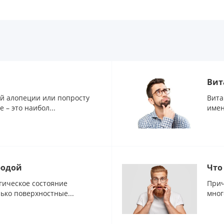
Вит
й алопеции или попросту
Вита
– это наибол...
имен
родой
Что
гическое состояние
Прич
ько поверхностные...
мног