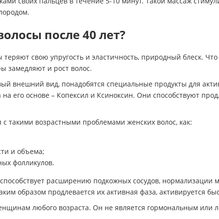
ами своих пальцев в течение 5-10 минут. Такой массаж стимул
лородом.
волосы после 40 лет?
 теряют свою упругость и эластичность, природный блеск. Чт
ы замедляют и рост волос.
ровый внешний вид, понадобятся специальные продукты для акт
на его основе – Копексил и Ксиноксин. Они способствуют про
 с такими возрастными проблемами женских волос, как:
сти и объема;
ных фолликулов.
пособствует расширению подкожных сосудов, нормализации м
Таким образом продлевается их активная фаза, активируется б
женщинам любого возраста. Он не является гормональным или 