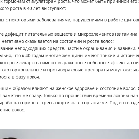
 к гормонам стимуляторам роста, что может быть причиной его
го роста в 40 лет выступают:
аны с некоторыми заболеваниями, нарушениями в работе щито
;
е дефицит питательных веществ и микроэлементов (витамина D и
 негативно сказывается на состоянии и росте волос;
зование неподходящих средств, частые окрашивания и завивки,
тельно, что к 40 годам многие женщины имеют тонкие и истонч
екоторые лекарства имеют выраженные побочные эффекты, сн
ме того гормональные и противораковые препараты могут оказ
оста в фазу покоя.
шим образом влияют на женское здоровье и состояние волос.
вия заметны не сразу. Только по прошествии времени локоны на
работка гормона стресса кортизола в организме. Под его возд
ение волос.