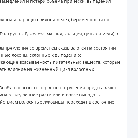
 замедления и потери объема прически, выпадения
видной и паращитовидной желез, беременностью и
 группы В, железа, магния, кальция, цинка и меди) в
 выпрямления со временем сказываются на состоянии
енные локоны, склонные к выпадению;
ижающие всасываемость питательных веществ, которые
ывать влияние на жизненный цикл волосяных
 Особую опасность нервные потрясения представляют
чинают медленнее расти или и вовсе выпадать.
ействием волосяные луковицы переходят в состояние