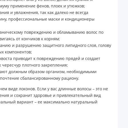
муму применение фенов, плоек и утюжков;
ния и увлажнения, так как далеко не всегда
длину, профессиональные маски и кондиционеры
еханическому повреждению и обламыванию волос по
игаясь от кончиков к корням;
иванию и разрушению защитного липидного слоя, голову
ых компонентов;
 хвоста приводит к повреждению прядей и создает
их чересчур плотного закрепления;
щают должным образом организм, необходимыми
дпочтение сбалансированному рациону.
м виде локонов. Если у вас длинные волосы – это не
чения и сохранит здоровье и привлекательный вид
идеальный вариант – ее максимально натуральный