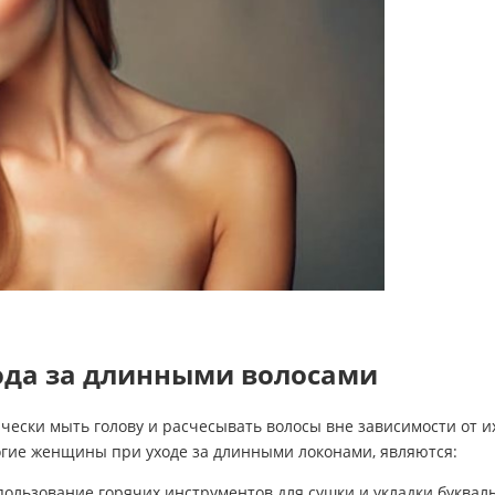
ода за длинными волосами
ически мыть голову и расчесывать волосы вне зависимости от и
гие женщины при уходе за длинными локонами, являются:
ользование горячих инструментов для сушки и укладки буквальн