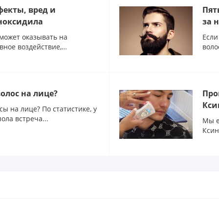
екты, вред и
Пят
ноксидила
за 
может оказывать на
Если
вное воздействие,
воло
олос на лице?
Про
Кси
сы на лице? По статистике, у
ола встреча...
Мы е
Ксин