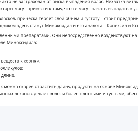
 никто не застрахован от риска выпадения волос. Нехватка вит
торы могут привести к тому, что те могут начать выпадать в у
лосков, прическа теряет свой объем и густоту – стоит предпр
ником здесь станут Миноксидил и его аналоги – Копексил и Кс
венными препаратами. Они непосредственно воздействуют на в
ове Миноксидила:
 веществ к корням;
олликулов;
 длине.
как можно скорее отрастить длину, продукты на основе Миноксид
инных локонов, делает волосы более плотными и густыми, обе