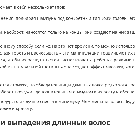
ючает в себя несколько этапов:
ения, подбирая шампунь под конкретный тип кожи головы, его
, наоборот, наносятся только на концы, они создают на них 
венному способу, если же на это нет времени, то можно исполь
ельзя тереть и расчесывать – эти манипуляции травмируют их 
я, чтобы их распутать стоит использовать гребень с редкими т
кой из натуральной щетины – она создает эффект массажа, ко
ся стрижка, но обладательницы длинных волос редко хотят расс
оборот послужит дополнительным стимулом к их росту и обесп
оцедур, то их лучше свести к минимуму. Чем меньше волосы буд
овье и красоту.
и выпадения длинных волос