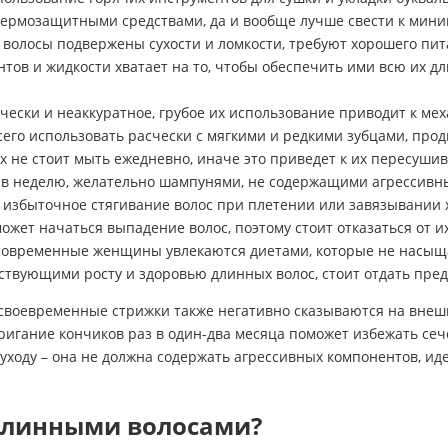
термозащитными средствами, да и вообще лучше свести к мини
 волосы подвержены сухости и ломкости, требуют хорошего пита
тов и жидкости хватает на то, чтобы обеспечить ими всю их 
ески и неаккуратное, грубое их использование приводит к м
его использовать расчески с мягкими и редкими зубцами, продв
их не стоит мыть ежедневно, иначе это приведет к их пересуш
аз в неделю, желательно шампунями, не содержащими агрессивн
, избыточное стягивание волос при плетении или завязывании
 может начаться выпадение волос, поэтому стоит отказаться от 
 современные женщины увлекаются диетами, которые не насы
ствующими росту и здоровью длинных волос, стоит отдать пре
своевременные стрижки также негативно сказываются на внешне
стригание кончиков раз в один-два месяца поможет избежать се
о уходу – она не должна содержать агрессивных компонентов, 
 длинными волосами?