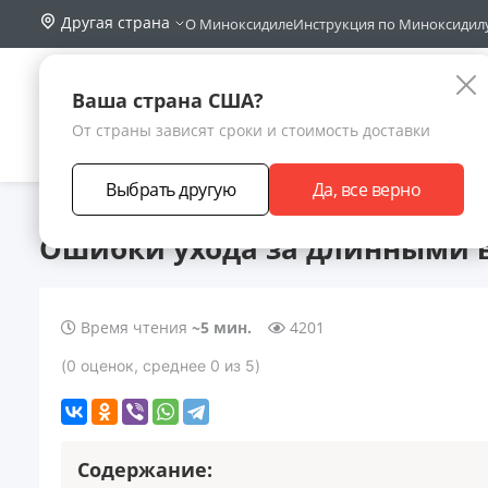
Другая страна
О Миноксидиле
Инструкция по Миноксидил
Поиск по са
Каталог
Ваша страна США?
От страны зависят сроки и стоимость доставки
АКЦИИ
НОВИНКИ
БРЕНДЫ
ЗАРАБОТА
Выбрать другую
Да, все верно
Главная
Статьи
Ошибки ухода за длинными волосами
Ошибки ухода за длинными 
Время чтения
~5 мин.
4201
(
0
оценок
, среднее
0
из 5
)
Содержание: