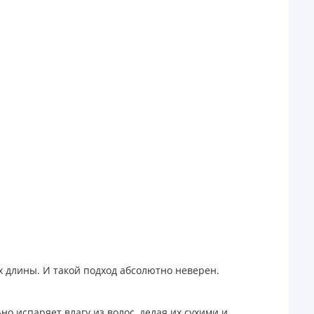
х длины. И такой подход абсолютно неверен.
о испаряет влагу из волос, делая их сухими и