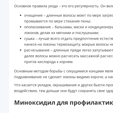
Основное правила ухода – это его регулярность. Он вкл
очищение – длинные волосы моют по мере загрязн
промывается по мере стекания пены;
ополаскивание – бальзамы, маски и кондиционеры
локонов, делая их мягкими и послушными;
сушка – лучше всего отдать предпочтение естест
нанеся на локоны термозащиту, мокрые волосы н
расчесывание – длинные пряди легко запутываютс
далее волосы можно расчесать массажной расчес
приток кислорода к корням.
Основным методом борьбы с секущимися концами являет
подравнивание не сделает локоны видимо короче, а на
Что касается укладок, окрашивания и других бьюти-пр
воздействию, тем дольше они будут сохранять свое здор
Миноксидил для профилактик