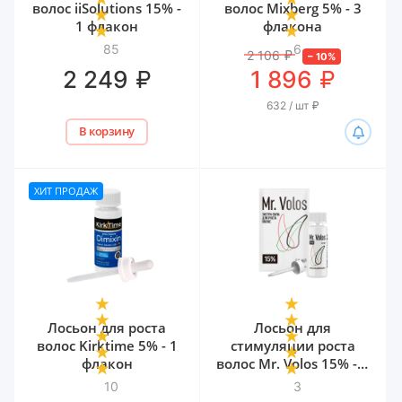
волос iiSolutions 15% -
волос Mixberg 5% - 3
1 флакон
флакона
85
6
2 106
₽
–
10
%
₽
₽
2 249
1 896
632 / шт
₽
В корзину
ХИТ ПРОДАЖ
Лосьон для роста
Лосьон для
волос Kirktime 5% - 1
стимуляции роста
флакон
волос Mr. Volos 15% - 1
флакон
10
3