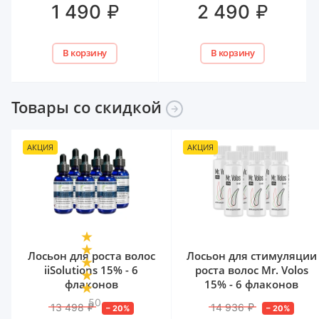
₽
₽
1 490
2 490
В корзину
В корзину
Товары со
скидкой
АКЦИЯ
АКЦИЯ
Лосьон для роста волос
Лосьон для стимуляции
iiSolutions 15% - 6
роста волос Mr. Volos
флаконов
15% - 6 флаконов
50
13 498
₽
14 936
₽
–
20
%
–
20
%