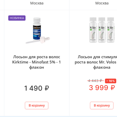
Москва
Москва
НОВИНКА
Лосьон для роста волос
Лосьон для стимул
Kirktime - Minofast 5% - 1
роста волос Mr. Volos
флакон
флакона
4 443
₽
–
10
%
₽
3 999
₽
1 490
В корзину
В корзину