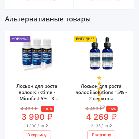
Альтернативные товары
НОВИНКА
ВЫГОДНЕЕ
Лосьон для роста
Лосьон для роста
волос Kirktime -
волос iiSolutions 15% -
Minofast 5% - 3
2 флакона
флакона
33
4 433
₽
4 493
₽
–
10
%
–
5
%
₽
₽
3 990
4 269
1 330 / шт
₽
2 135 / шт
₽
В корзину
В корзину