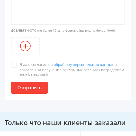
ДОБАВЬТЕ ФОТО
(не более 10 шт в формате jpg, png, не более 10мб)
Я даю согласие на
обработку персональных данных
и
согласен на получение рекламных рассылок посредством
email, sms, push
Отправить
Только что наши клиенты заказали