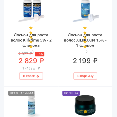
Лосьон для роста
Лосьон для роста
волос Kirktime 5% - 2
волос XILNOXIN 15% -
флакона
1 флакон
3
2
2 977
₽
–
5
%
₽
₽
2 829
2 199
1 415 / шт
₽
В корзину
В корзину
НЕТ В НАЛИЧИИ
НОВИНКА