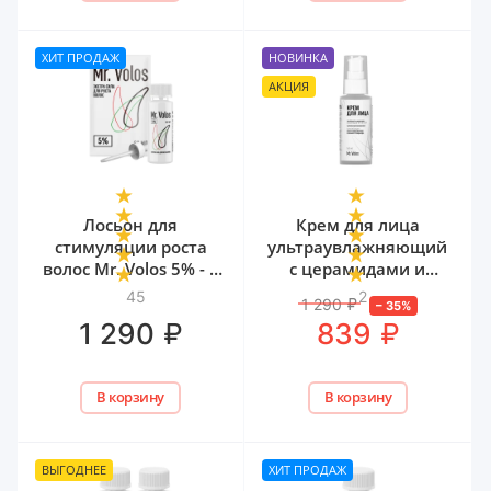
ХИТ ПРОДАЖ
НОВИНКА
АКЦИЯ
Лосьон для
Крем для лица
стимуляции роста
ультраувлажняющий
волос Mr. Volos 5% - 1
с церамидами и
флакон
мочевиной Mr. Volos,
45
2
1 290
₽
–
35
%
50 мл
₽
₽
1 290
839
В корзину
В корзину
ВЫГОДНЕЕ
ХИТ ПРОДАЖ