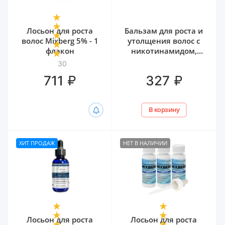
Лосьон для роста
Бальзам для роста и
волос Mixberg 5% - 1
утолщения волос с
флакон
никотинамидом,
биотином и
30
гиалуроном Белита,
₽
₽
711
327
300 мл
В корзину
ХИТ ПРОДАЖ
НЕТ В НАЛИЧИИ
Лосьон для роста
Лосьон для роста