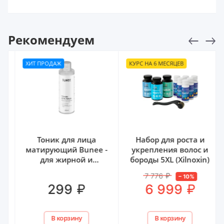
Рекомендуем
ХИТ ПРОДАЖ
КУРС НА 6 МЕСЯЦЕВ
Тоник для лица
Набор для роста и
матирующий Bunee -
укрепления волос и
для жирной и
бороды 5XL (Xilnoxin)
комбинированной
7 776
₽
–
10
%
кожи, 200 мл
₽
₽
299
6 999
В корзину
В корзину