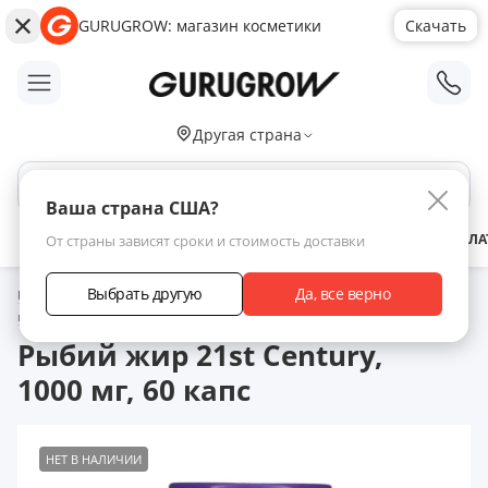
GURUGROW: магазин косметики
Скачать
;
Другая страна
Поиск по сайту
Ваша страна США?
АКЦИИ
НОВИНКИ
БРЕНДЫ
ЗАРАБОТАТЬ С НАМИ
ДОСТАВКА
ОПЛА
От страны зависят сроки и стоимость доставки
Выбрать другую
Да, все верно
Главная
Каталог товаров
Витамины для здоровья волос
Другие
пищевые добавки
Рыбий жир 21st Century, 1000 мг, 60 капс
Рыбий жир 21st Century,
1000 мг, 60 капс
НЕТ В НАЛИЧИИ