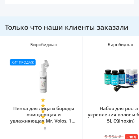
Только что наши клиенты заказали
Биробиджан
Биробиджан
ХИТ ПРОДАЖ
Пенка для лица и бороды
Набор для роста и
очищающая и
укрепления волос и бор
увлажняющая Mr. Volos, 160
5L (Xilnoxin)
мл
6
5 554
₽
–
10
%