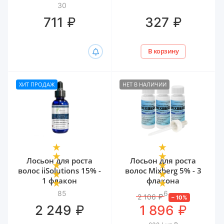
биотином и
30
гиалуроном Белита,
₽
₽
711
327
300 мл
В корзину
ХИТ ПРОДАЖ
НЕТ В НАЛИЧИИ
Лосьон для роста
Лосьон для роста
волос iiSolutions 15% -
волос Mixberg 5% - 3
1 флакон
флакона
85
6
2 106
₽
–
10
%
₽
₽
2 249
1 896