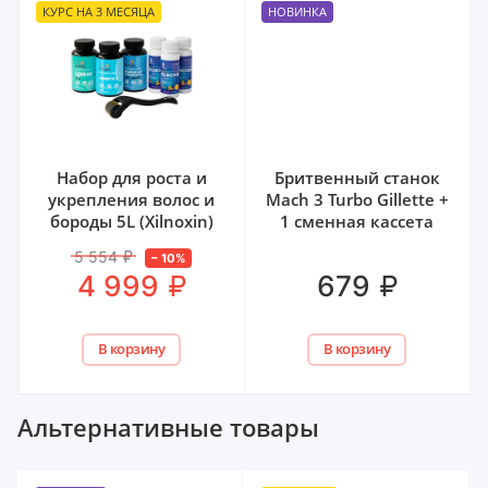
КУРС НА 3 МЕСЯЦА
НОВИНКА
Набор для роста и
Бритвенный станок
укрепления волос и
Mach 3 Turbo Gillette +
бороды 5L (Xilnoxin)
1 сменная кассета
5 554
₽
–
10
%
₽
₽
4 999
679
В корзину
В корзину
Альтернативные товары