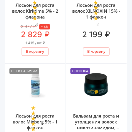
Лосьон для роста
Лосьон для роста
волос Kirktime 5% - 2
волос XILNOXIN 15% -
флакона
1 флакон
3
2
2 977
₽
–
5
%
₽
₽
2 829
2 199
1 415 / шт
₽
В корзину
В корзину
НЕТ В НАЛИЧИИ
НОВИНКА
Лосьон для роста
Бальзам для роста и
волос Mixberg 5% - 1
утолщения волос с
флакон
никотинамидом,