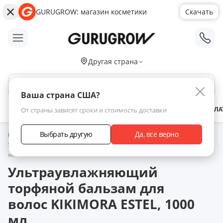
GURUGROW: магазин косметики
Скачать
;
Другая страна
Поиск по сайту
Ваша страна США?
АКЦИИ
НОВИНКИ
БРЕНДЫ
ЗАРАБОТАТЬ С НАМИ
ДОСТАВКА
ОПЛА
От страны зависят сроки и стоимость доставки
Выбрать другую
Да, все верно
Главная
Каталог товаров
Уход за волосами
Кондиционер
Ультраувлажняющий торфяной бальзам для волос KIKIMORA ESTEL, 1000
мл
Ультраувлажняющий
торфяной бальзам для
волос KIKIMORA ESTEL, 1000
мл