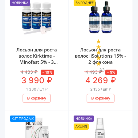
НОВИНКА
ВЫГОДНЕЕ
Лосьон для роста
Лосьон для роста
волос Kirktime -
волос iiSolutions 15% -
Minofast 5% - 3
2 флакона
флакона
33
4 433
₽
4 493
₽
–
10
%
–
5
%
₽
₽
3 990
4 269
1 330 / шт
₽
2 135 / шт
₽
В корзину
В корзину
ХИТ ПРОДАЖ
НОВИНКА
АКЦИЯ