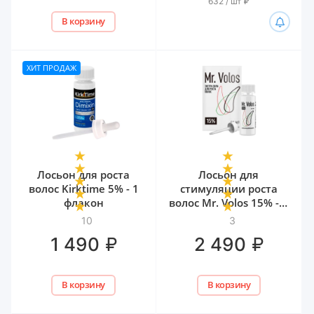
632 / шт
₽
В корзину
ХИТ ПРОДАЖ
Лосьон для роста
Лосьон для
волос Kirktime 5% - 1
стимуляции роста
флакон
волос Mr. Volos 15% - 1
флакон
10
3
₽
₽
1 490
2 490
В корзину
В корзину