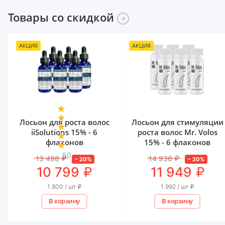
Товары со
скидкой
АКЦИЯ
АКЦИЯ
Лосьон для роста волос
Лосьон для стимуляции
iiSolutions 15% - 6
роста волос Mr. Volos
флаконов
15% - 6 флаконов
50
13 498
₽
14 936
₽
–
20
%
–
20
%
₽
₽
10 799
11 949
1 800 / шт
₽
1 992 / шт
₽
В корзину
В корзину