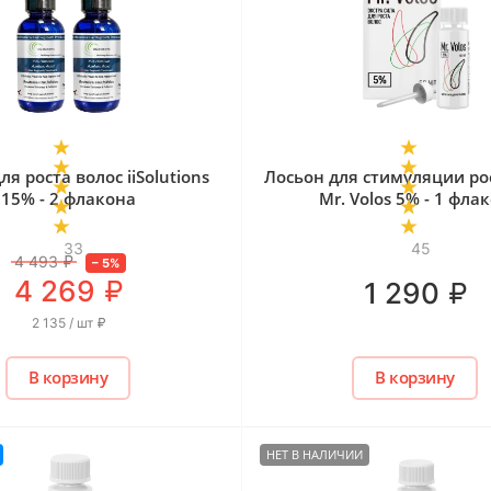
ля роста волос iiSolutions
Лосьон для стимуляции ро
15% - 2 флакона
Mr. Volos 5% - 1 фла
33
45
4 493
₽
–
5
%
₽
4 269
₽
1 290
2 135 / шт
₽
В корзину
В корзину
НЕТ В НАЛИЧИИ