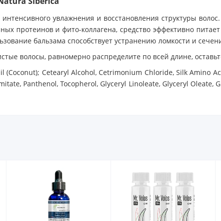
atura Siberica
 интенсивного увлажнения и восстановления структуры волос.
чных протеинов и фито-коллагена, средство эффективно питает
ьзование бальзама способствует устранению ломкости и сечени
стые волосы, равномерно распределите по всей длине, оставьте
l (Coconut); Cetearyl Alcohol, Cetrimonium Chloride, Silk Amino A
mitate, Panthenol, Tocopherol, Glyceryl Linoleate, Glyceryl Oleate,