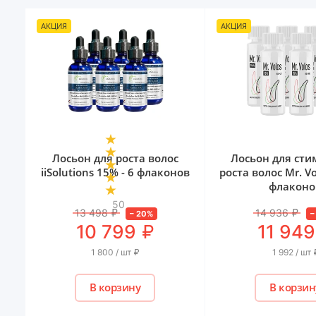
АКЦИЯ
АКЦИЯ
Лосьон для роста волос
Лосьон для ст
iiSolutions 15% - 6 флаконов
роста волос Mr. Vo
флаконо
50
13 498
₽
14 936
₽
–
20
%
₽
10 799
11 949
1 800 / шт
₽
1 992 / шт
В корзину
В корзин