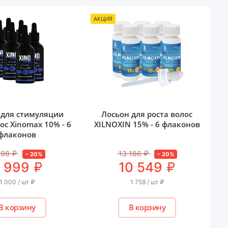
АКЦИЯ
А
 для стимуляции
Лосьон для роста волос
ос Xinomаx 10% - 6
XILNOXIN 15% - 6 флаконов
флаконов
498
₽
13 186
₽
–
20
%
–
20
%
₽
₽
 999
10 549
1 000 / шт
₽
1 758 / шт
₽
В корзину
В корзину