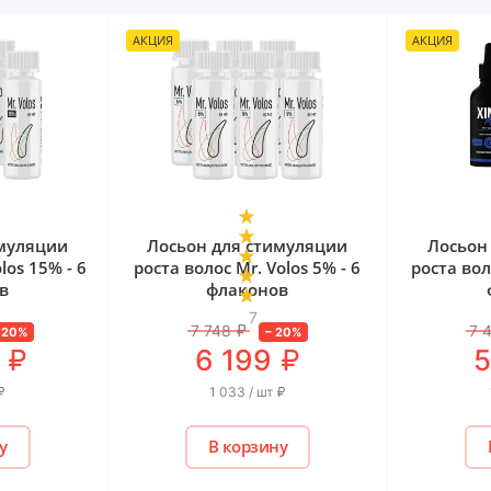
АКЦИЯ
АКЦИЯ
имуляции
Лосьон для стимуляции
Лосьон
los 15% - 6
роста волос Mr. Volos 5% - 6
роста вол
в
флаконов
7
7 748
₽
7 
–
20
%
–
20
%
₽
₽
6 199
5
₽
1 033 / шт
₽
у
В корзину