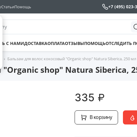
+7 (495) 023-
у
Статьи
Помощь
йту
ТЬ С НАМИ
ДОСТАВКА
ОПЛАТА
ОТЗЫВЫ
ПОМОЩЬ
ОТСЛЕДИТЬ 
р
Бальзам для волос кокосовый "Organic shop" Natura Siberica, 250 мл
Organic shop" Natura Siberica, 
₽
335
В корзину