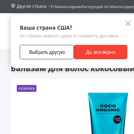
Другая страна
О Миноксидиле
Инструкция по Миноксидил
Поиск по са
Каталог
Ваша страна США?
От страны зависят сроки и стоимость доставки
АКЦИИ
НОВИНКИ
БРЕНДЫ
ЗАРАБОТА
Выбрать другую
Да, все верно
Главная
Каталог товаров
Уход за волосами
Кондиционе
Бальзам для волос кокосовый "
НОВИНКА