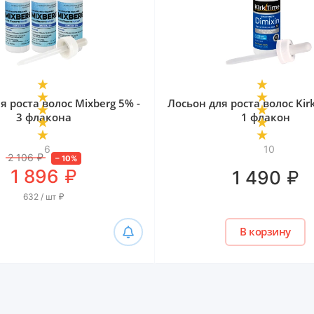
я роста волос Mixberg 5% -
Лосьон для роста волос Kir
3 флакона
1 флакон
6
10
2 106
₽
–
10
%
₽
1 896
₽
1 490
632 / шт
₽
В корзину