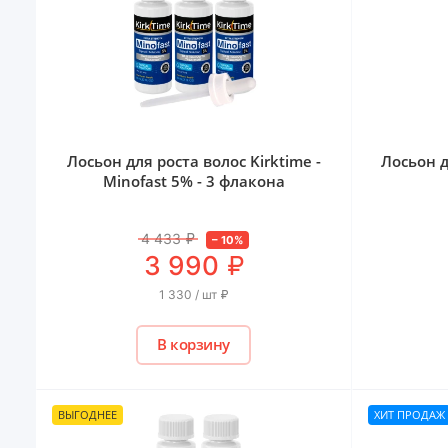
Лосьон для роста волос Kirktime -
Лосьон д
Minofast 5% - 3 флакона
4 433
₽
–
10
%
₽
3 990
1 330 / шт
₽
В корзину
ВЫГОДНЕЕ
ХИТ ПРОДАЖ