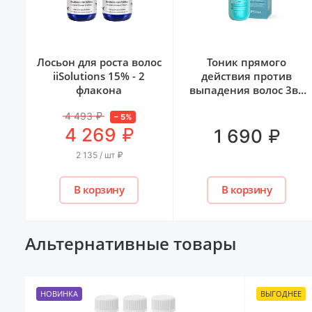
Лосьон для роста волос
Тоник прямого
iiSolutions 15% - 2
действия против
 1
флакона
выпадения волос 3в1
reHAIR ESTEL, 100 мл
4 493
₽
–
5
%
₽
4 269
₽
1 690
2 135 / шт
₽
В корзину
В корзину
Альтернативные товары
НОВИНКА
ВЫГОДНЕЕ