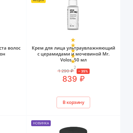
ста волос
Крем для лица ультраувлажняющий
кон
с церамидами и мочевиной Mr.
Volos, 50 мл
2
1 290
₽
–
35
%
₽
839
В корзину
НОВИНКА