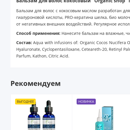
Бальзам для волос кокосовый "Organic shop" N
Бальзам для волос с кокосовым маслом разработан для
гиалуроновой кислоты, PRO-кератина шелка, био моло
от негативных внешних воздействий. Регулярное испол
Способ применения:
Нанесите бальзам на влажные, чи
Состав:
Aqua with infusions of: Organic Cocos Nucifera Oi
Hyaluronate, Cyclopentasiloxane, Ceteareth-20, Retinyl Pal
Parfum, Kathon, Citric Acid.
Рекомендуем
ВЫГОДНЕЕ
НОВИНКА