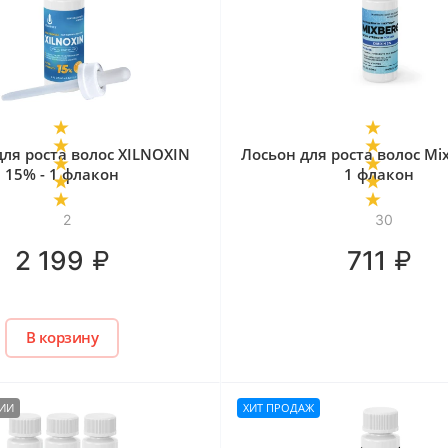
для роста волос XILNOXIN
Лосьон для роста волос Mix
15% - 1 флакон
1 флакон
2
30
₽
₽
2 199
711
В корзину
ЧИИ
ХИТ ПРОДАЖ