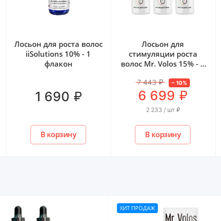
Лосьон для роста волос
Лосьон для
iiSolutions 10% - 1
стимуляции роста
флакон
волос Mr. Volos 15% - 3
флакона
7 443
₽
–
10
%
₽
6 699
₽
1 690
2 233 / шт
₽
В корзину
В корзину
ХИТ ПРОДАЖ