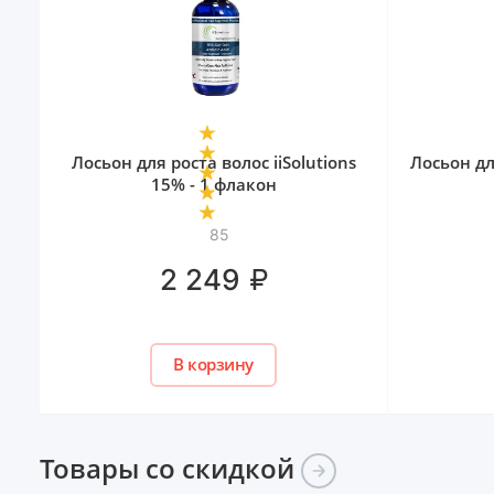
Лосьон для роста волос iiSolutions
Лосьон дл
15% - 1 флакон
85
₽
2 249
В корзину
Товары со
скидкой