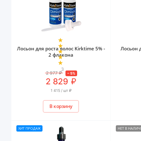
Лосьон для роста волос Kirktime 5% -
Лосьон 
2 флакона
3
2 977
₽
–
5
%
₽
2 829
1 415 / шт
₽
В корзину
ХИТ ПРОДАЖ
НЕТ В НАЛИ