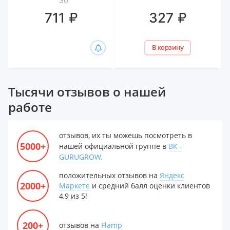
30
гиалуроном Белита,
₽
₽
711
327
300 мл
В корзину
Тысячи отзывов о нашей
работе
отзывов, их ты можешь посмотреть в
5000+
нашей официальной группе в
ВК -
GURUGROW.
положительных отзывов на
Яндекс
2000+
Маркете
и средний балл оценки клиентов
4,9 из 5!
200+
отзывов на
Flamp