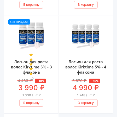
В корзину
В корзину
ХИТ ПРОДАЖ
Лосьон для роста
Лосьон для роста
волос Kirktime 5% - 3
волос Kirktime 5% - 4
флакона
флакона
2
4 433
₽
5 870
₽
–
10
%
–
15
%
₽
₽
3 990
4 990
1 330 / шт
₽
1 248 / шт
₽
В корзину
В корзину