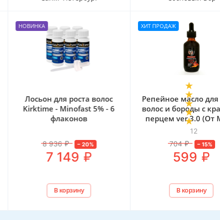
НОВИНКА
ХИТ ПРОДАЖ
Лосьон для роста волос
Репейное масло для
Kirktime - Minofast 5% - 6
волос и бороды с кр
флаконов
перцем ver.3.0 (От
Бороды)
12
8 936
₽
704
₽
–
20
%
–
15
%
₽
₽
7 149
599
В корзину
В корзину