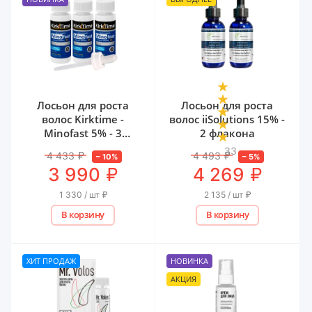
Лосьон для роста
Лосьон для роста
волос Kirktime -
волос iiSolutions 15% -
Minofast 5% - 3
2 флакона
флакона
33
4 433
₽
4 493
₽
–
10
%
–
5
%
₽
₽
3 990
4 269
1 330 / шт
₽
2 135 / шт
₽
В корзину
В корзину
ХИТ ПРОДАЖ
НОВИНКА
АКЦИЯ