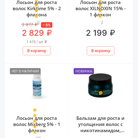
Лосьон для роста
Лосьон для роста
волос Kirktime 5% - 2
волос XILNOXIN 15% -
флакона
1 флакон
3
2
2 977
₽
–
5
%
₽
₽
2 829
2 199
1 415 / шт
₽
В корзину
В корзину
НЕТ В НАЛИЧИИ
НОВИНКА
Лосьон для роста
Бальзам для роста и
волос Mixberg 5% - 1
утолщения волос с
флакон
никотинамидом,
биотином и