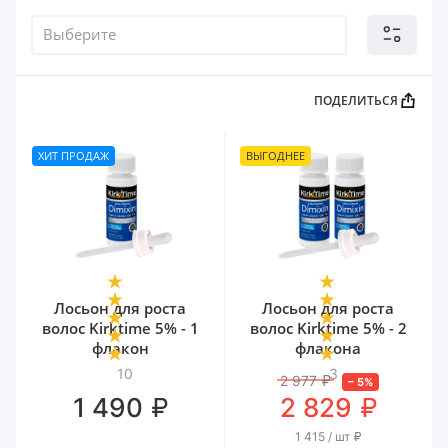
Выберите
ПОДЕЛИТЬСЯ
ХИТ ПРОДАЖ
ВЫГОДНЕЕ
Лосьон для роста
Лосьон для роста
волос Kirktime 5% - 1
волос Kirktime 5% - 2
флакон
флакона
10
3
2 977
₽
–
5
%
₽
₽
1 490
2 829
1 415 / шт
₽