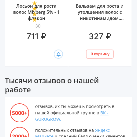
Лосьон для роста
Бальзам для роста и
волос Mixberg 5% - 1
утолщения волос с
флакон
никотинамидом,
биотином и
30
гиалуроном Белита,
₽
₽
711
327
300 мл
В корзину
Тысячи отзывов о нашей
работе
отзывов, их ты можешь посмотреть в
5000+
нашей официальной группе в
ВК -
GURUGROW.
положительных отзывов на
Яндекс
2000+
Маркете
и средний балл оценки клиентов