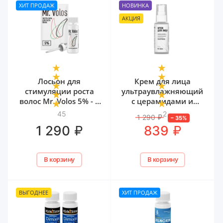
ХИТ ПРОДАЖ
НОВИНКА
АКЦИЯ
Лосьон для
Крем для лица
стимуляции роста
ультраувлажняющий
волос Mr. Volos 5% - 1
с церамидами и
флакон
мочевиной Mr. Volos,
45
2
1 290
₽
–
35
%
50 мл
₽
₽
1 290
839
В корзину
В корзину
ВЫГОДНЕЕ
ХИТ ПРОДАЖ