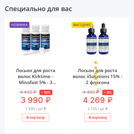
Специально для вас
НОВИНКА
ВЫГОДНЕЕ
Лосьон для роста
Лосьон для роста
волос Kirktime -
волос iiSolutions 15% -
Minofast 5% - 3
2 флакона
флакона
33
4 433
₽
4 493
₽
–
10
%
–
5
%
₽
₽
3 990
4 269
1 330 / шт
₽
2 135 / шт
₽
В корзину
В корзину