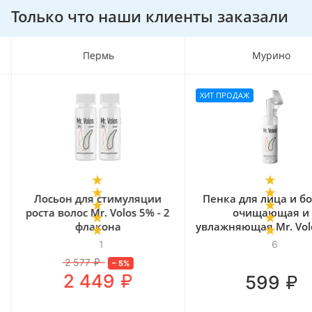
Только что наши клиенты заказали
Пермь
Мурино
ХИТ ПРОДАЖ
Лосьон для стимуляции
Пенка для лица и б
роста волос Mr. Volos 5% - 2
очищающая и
флакона
увлажняющая Mr. Volo
мл
1
6
2 577
₽
–
5
%
₽
2 449
₽
599