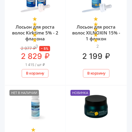
Лосьон для роста
Лосьон для роста
волос Kirktime 5% - 2
волос XILNOXIN 15% -
флакона
1 флакон
3
2
2 977
₽
–
5
%
₽
₽
2 829
2 199
1 415 / шт
₽
В корзину
В корзину
НЕТ В НАЛИЧИИ
НОВИНКА