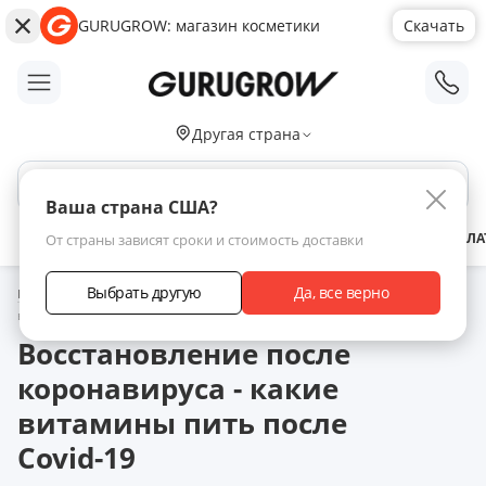
GURUGROW: магазин косметики
Скачать
;
Другая страна
Поиск по сайту
Ваша страна США?
АКЦИИ
НОВИНКИ
БРЕНДЫ
ЗАРАБОТАТЬ С НАМИ
ДОСТАВКА
ОПЛА
От страны зависят сроки и стоимость доставки
Выбрать другую
Да, все верно
Главная
Статьи
Восстановление после коронавируса - какие
витамины пить после Covid-19
Восстановление после
коронавируса - какие
витамины пить после
Covid-19