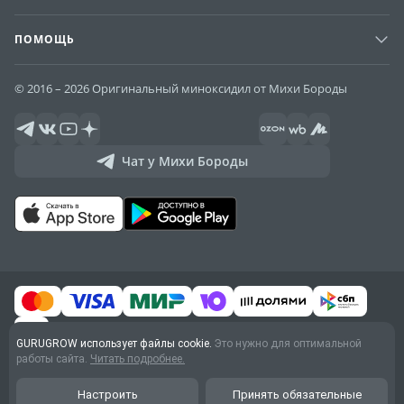
ПОМОЩЬ
© 2016 – 2026 Оригинальный миноксидил от Михи Бороды
Чат у Михи Бороды
GURUGROW использует файлы cookie.
Это нужно для оптимальной
работы сайта.
Читать подробнее.
Договор оферты
Обработка персональных
Настроить
Принять обязательные