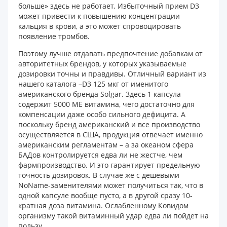
больше» здесь не работает. Избыточный прием D3
может привести к повышению концентрации
кальция в крови, а это может спровоцировать
появление тромбов.
Поэтому лучше отдавать предпочтение добавкам от
авторитетных брендов, у которых указываемые
дозировки точны и правдивы. Отличный вариант из
нашего каталога –D3 125 мкг от именитого
американского бренда Solgar. Здесь 1 капсула
содержит 5000 МЕ витамина, чего достаточно для
компенсации даже особо сильного дефицита. А
поскольку бренд американский и все производство
осуществляется в США, продукция отвечает именно
американским регламентам – а за океаном сфера
БАДов контролируется едва ли не жестче, чем
фармпроизводство. И это гарантирует предельную
точность дозировок. В случае же с дешевыми
NoName-заменителями может получиться так, что в
одной капсуле вообще пусто, а в другой сразу 10-
кратная доза витамина. Ослабленному Ковидом
организму такой витаминный удар едва ли пойдет на
пользу.