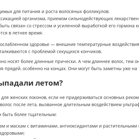
имых для питания и роста волосяных фолликулов;
сикацией организма, приемом сильнодействующих лекарственн
ть связан со стрессом и усиленной выработкой его гормона к
ся в летнее время.
и ослабленном здоровье — внешние температурные воздействи
алкиваются с проблемой секущихся кончиков.
но носят более длинные прически. А чем длиннее волос, тем 
 прядей, особенно на концах. Они могут быть заметны уже на 
выпадали летом?
для женских локонов, если не придерживаться основных реком
е волос после лета, вызванное длительным воздействием ультра
н быть более тщательным:
ам и маскам с витаминами, антиоксидантами и растительными
 здоровыми;