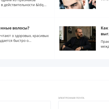
в действительности &ldq...
инные волосы?
Как
выг
чтают о здоровых, красивых
удается быстро о...
Прак
межд
ЭЛЕКТРОННАЯ ПОЧТА