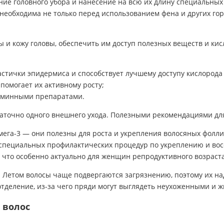
ие головного убора и нанесение на всю их длину специальных 
необходима не только перед использованием фена и других гор
 и кожу головы, обеспечить им доступ полезных веществ и кисл
стички эпидермиса и способствует лучшему доступу кислорода 
помогает их активному росту;
аминными препаратами.
таточно одного внешнего ухода. Полезными рекомендациями дл
омега-3 — они полезны для роста и укрепления волосяных фолли
специальных профилактических процедур по укреплению и во
что особенно актуально для женщин репродуктивного возраста
ы. Летом волосы чаще подвергаются загрязнению, поэтому их н
тделение, из-за чего пряди могут выглядеть неухоженными и 
 волос