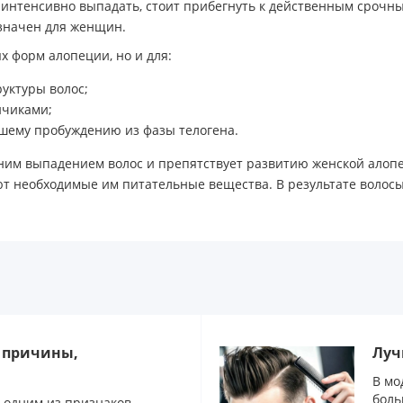
и интенсивно выпадать, стоит прибегнуть к действенным сро
значен для женщин.
х форм алопеции, но и для:
уктуры волос;
нчиками;
йшему пробуждению из фазы телогена.
тним выпадением волос и препятствует развитию женской алоп
ют необходимые им питательные вещества. В результате волосы
: причины,
Луч
В мо
боль
 одним из признаков