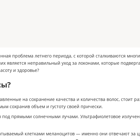
нная проблема летнего периода, с которой сталкиваются мно
х является неправильный уход за локонами, которые подверг
асоту и здоровье?
сы?
вленные на сохранение качества и количества волос, стоит ра
мым сохранив объем и густоту своей прически.
я под прямыми солнечными лучами. Ультрафиолетовое излучени
батываемый клетками меланоцитов — именно они отвечают за цв