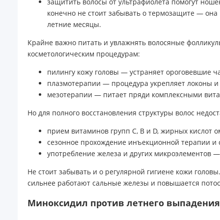
защитить волосы от ультрафиолета помогут ношен
конечно не стоит забывать о термозащите — она 
летние месяцы.
Крайне важно питать и увлажнять волосяные фолликулы
косметологическим процедурам:
пилингу кожу головы — устраняет ороговевшие ча
плазмотерапии — процедура укрепляет локоны и 
мезотерапии — питает пряди комплексными вит
Но для полного восстановления структуры волос недос
прием витаминов групп С, В и D, жирных кислот 
сезонное прохождение инъекционной терапии и 
употребление железа и других микроэлементов — 
Не стоит забывать и о регулярной гигиене кожи голов
сильнее работают сальные железы и повышается потоо
Миноксидил против летнего выпадения