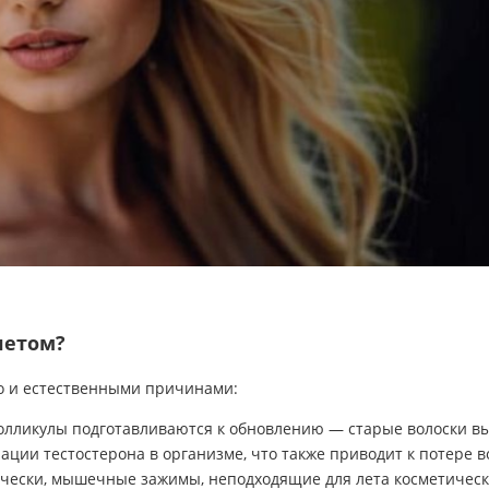
летом?
о и естественными причинами:
фолликулы подготавливаются к обновлению — старые волоски 
и тестостерона в организме, что также приводит к потере в
ески, мышечные зажимы, неподходящие для лета косметически