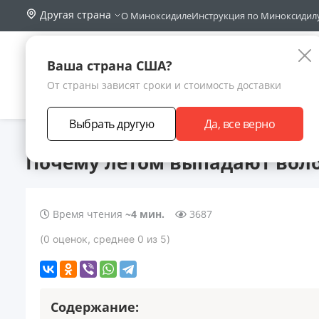
Другая страна
О Миноксидиле
Инструкция по Миноксидил
Поиск по са
Каталог
Ваша страна США?
От страны зависят сроки и стоимость доставки
АКЦИИ
НОВИНКИ
БРЕНДЫ
ЗАРАБОТА
Выбрать другую
Да, все верно
Главная
Статьи
Почему летом выпадают волосы у женщин
Почему летом выпадают вол
Время чтения
~4 мин.
3687
(
0
оценок
, среднее
0
из 5
)
Содержание: