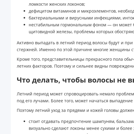
ломкости женских локонов;
дефицитом витаминов и микроэлементов, необход
бактериальными и вирусными инфекциями, инток
нестабильным гормональным фоном — он может бы
щитовидной железы, проблемы которых обостряют
Активно выпадать в летний период волосы будут и пр
стержней. Именно по этой причине многие женщины ст
Кроме того, представительницы прекрасного пола обыч
летних факторов. Поэтому и сильнее видны повреждения
Что делать, чтобы волосы не 
Летний период может спровоцировать немало проблем 
под его лучами. Более того, может начаться выпадени
Поэтому летний уход за прядями и кожей головы долже
стоит отдавать предпочтение шампуням, бальзам
визуально сделают локоны менее сухими и более