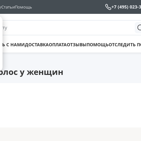
+7 (495) 023-
у
Статьи
Помощь
йту
ТЬ С НАМИ
ДОСТАВКА
ОПЛАТА
ОТЗЫВЫ
ПОМОЩЬ
ОТСЛЕДИТЬ 
н
волос у женщин