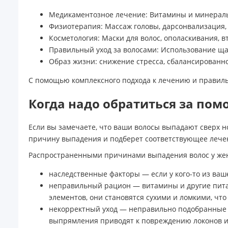
Медикаментозное лечение: Витамины и минералы
Физиотерапия: Массаж головы, дарсонвализация,
Косметология: Маски для волос, ополаскивания, в
Правильный уход за волосами: Использование щад
Образ жизни: снижение стресса, сбалансированно
С помощью комплексного подхода к лечению и правильн
Когда надо обратиться за по
Если вы замечаете, что ваши волосы выпадают сверх но
причину выпадения и подберет соответствующее лечени
Распространенными причинами выпадения волос у же
наследственные факторы — если у кого-то из ваш
неправильный рацион — витамины и другие питат
элементов, они становятся сухими и ломкими, что
некорректный уход — неправильно подобранные ср
выпрямления приводят к повреждению локонов и