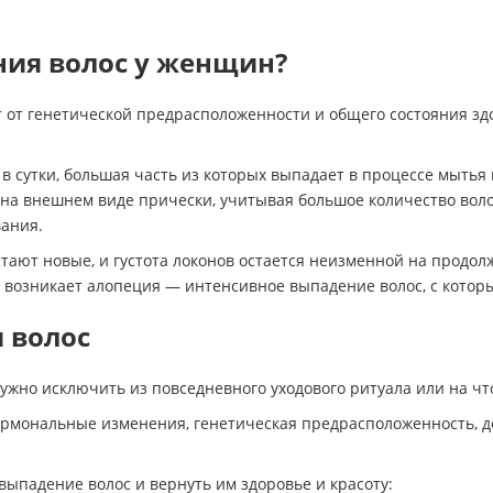
ния волос у женщин?
т от генетической предрасположенности и общего состояния зд
 сутки, большая часть из которых выпадает в процессе мытья
на внешнем виде прически, учитывая большое количество волос
вания.
стают новые, и густота локонов остается неизменной на продо
 возникает алопеция — интенсивное выпадение волос, с котор
м
волос
нужно исключить из повседневного уходового ритуала или на ч
 гормональные изменения, генетическая предрасположенность, 
выпадение волос и вернуть им здоровье и красоту: