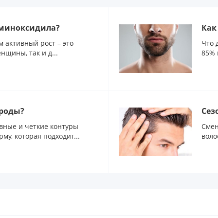
 миноксидила?
Как
м активный рост – это
Что 
нщины, так и д...
85% 
ороды?
Сез
овные и четкие контуры
Смен
му, которая подходит...
воло