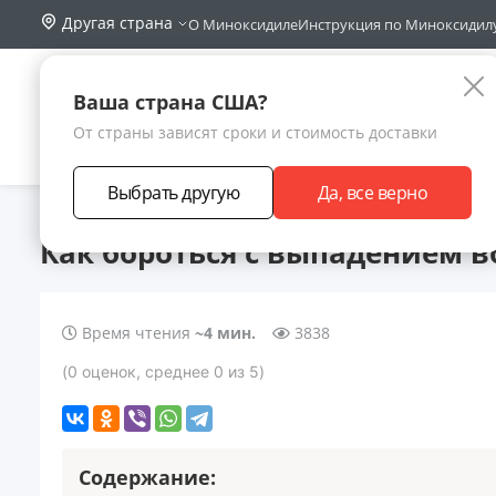
Другая страна
О Миноксидиле
Инструкция по Миноксидил
Поиск по са
Каталог
Ваша страна США?
От страны зависят сроки и стоимость доставки
АКЦИИ
НОВИНКИ
БРЕНДЫ
ЗАРАБОТА
Выбрать другую
Да, все верно
Главная
Статьи
Как бороться с выпадением волос у женщи
Как бороться с выпадением 
Время чтения
~4 мин.
3838
(
0
оценок
, среднее
0
из 5
)
Содержание: