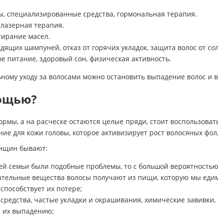
, специализированные средства, гормональная терапия.
 лазерная терапия.
тирание масел.
ящих шампуней, отказ от горячих укладок, защита волос от со
е питание, здоровый сон, физическая активность.
ому уходу за волосами можно остановить выпадение волос и ве
мощью?
рмы, а на расческе остаются целые пряди, стоит воспользоват
е для кожи головы, которое активизирует рост волосяных фол
нщин бывают:
ей семьи были подобные проблемы, то с большой вероятностью 
ельные вещества волосы получают из пищи, которую мы едим,
 способствует их потере;
едства, частые укладки и окрашивания, химические завивки, 
 их выпадению;