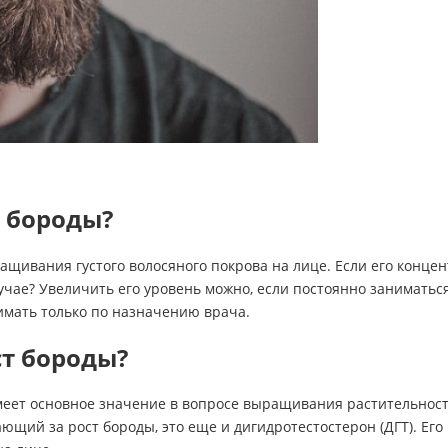
т бороды?
щивания густого волосяного покрова на лице. Если его концен
лучае? Увеличить его уровень можно, если постоянно занимат
имать только по назначению врача.
ст бороды?
меет основное значение в вопросе выращивания растительност
чающий за рост бороды, это еще и дигидротестостерон (ДГТ). Е