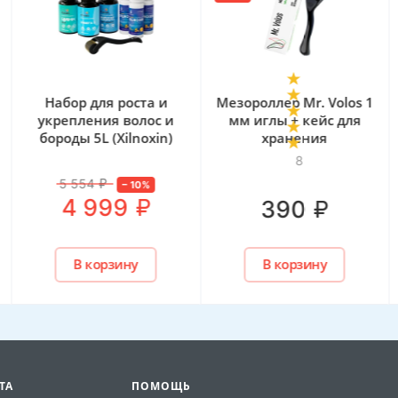
Набор для роста и
Мезороллер Mr. Volos 1
укрепления волос и
мм иглы + кейс для
бороды 5L (Xilnoxin)
хранения
8
5 554
₽
–
10
%
₽
4 999
₽
390
В корзину
В корзину
ТА
ПОМОЩЬ