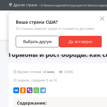
Другая страна
О Миноксидиле
Инструкция по Миноксидил
Поиск по са
Каталог
Ваша страна США?
От страны зависят сроки и стоимость доставки
АКЦИИ
НОВИНКИ
БРЕНДЫ
ЗАРАБОТА
Выбрать другую
Да, все верно
Главная
Статьи
Гормоны и рост бороды: как связаны?
Гормоны и рост бороды: как 
Время чтения
~2 мин.
12056
(
0
оценок
, среднее
0
из 5
)
Содержание: