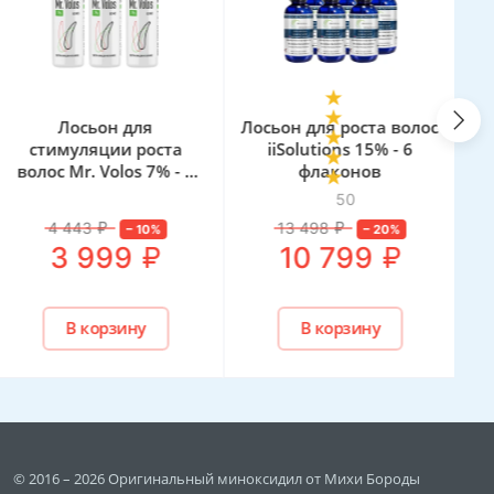
Лосьон для
Лосьон для роста волос
Ло
стимуляции роста
iiSolutions 15% - 6
волос Mr. Volos 7% - 3
флаконов
флакона
50
4 443
₽
13 498
₽
–
10
%
–
20
%
₽
₽
3 999
10 799
В корзину
В корзину
© 2016 – 2026 Оригинальный миноксидил от Михи Бороды