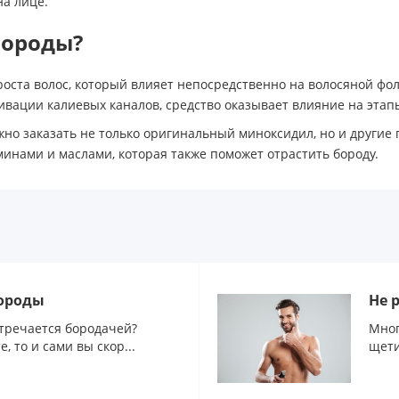
а лице.
бороды?
оста волос, который влияет непосредственно на волосяной фолл
ивации калиевых каналов, средство оказывает влияние на этапы
жно заказать не только оригинальный миноксидил, но и другие
минами и маслами, которая также поможет отрастить бороду.
бороды
Не 
стречается бородачей?
Мног
, то и сами вы скор...
щети