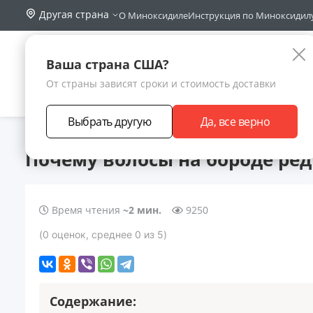
Другая страна
О Миноксидиле
Инструкция по Миноксидил
Поиск по са
Каталог
Ваша страна США?
От страны зависят сроки и стоимость доставки
АКЦИИ
НОВИНКИ
БРЕНДЫ
ЗАРАБОТА
Выбрать другую
Да, все верно
Главная
Статьи
Почему волосы на бороде редкие?
Почему волосы на бороде ред
Время чтения
~2 мин.
9250
(
0
оценок
, среднее
0
из 5
)
Содержание: