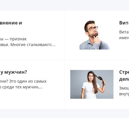
авнение и
Вит
Вита
имен
осы — признак
вья. Многие сталкиваютс...
а у мужчин?
Стр
дел
ени? Это один из самых
среди тех мужчин,...
Эмоц
внут